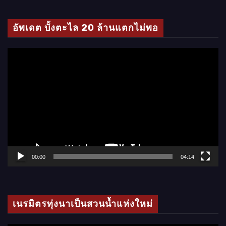
ดี
โ
อัพเดต บั้งตะไล 20 ล้านแตกไม่พอ
อ
ตั
ว
เ
ล่
น
ไ
ฟ
ล์
00:00
04:14
วิ
ดี
โ
เนรมิตรทุ่งนาเป็นสวนน้ำแห่งใหม่
อ