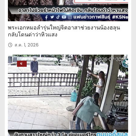
พระเอกหมอลำรุ่นใหญ่จิตอาสาช่วยงานน้องฮลุน
กลับโดนด่าว่าหิวแสง
ส.ค. 1, 2026
ข่
าว
ปร
ะ
จำ
วั
น