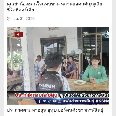
คุณย่าน้องฮลุนใจแทบขาด หลานยอดกตัญญูเสีย
ชีวิตที่จอร์เจีย
ก.ค. 31, 2026
ข่
าว
ปร
ะ
จำ
วั
น
ประกาศตามหาฮลุน ยูทูปเบอร์คนดังชาวกาฬสินธุ์