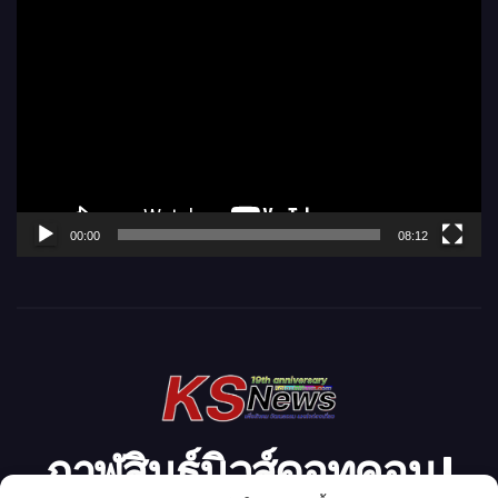
ตั
ว
เ
ล่
น
ไ
ฟ
ล์
00:00
08:12
วิ
ดี
โ
อ
กาฬสินธุ์นิวส์ดอทคอม l