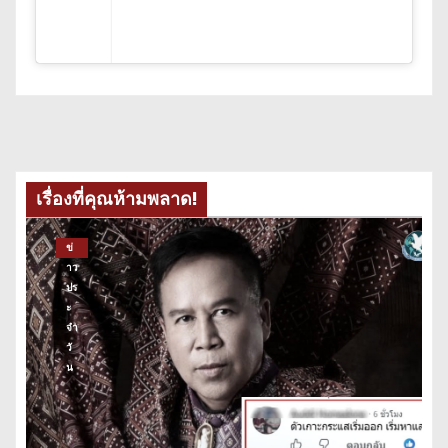
เรื่องที่คุณห้ามพลาด!
ข่
าว
ปร
ะ
จำ
วั
น