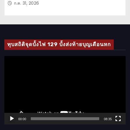
ก.ค. 31, 2026
ทุบสถิติจุดบั้งไฟ 129 บั้งส่งท้ายบุญเดือนหก
ตั
ว
เ
ล่
น
ไ
ฟ
ล์
00:00
08:35
วิ