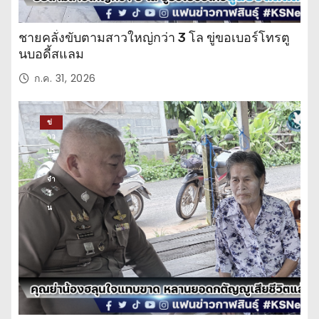
ชายคลั่งขับตามสาวใหญ่กว่า 3 โล ขู่ขอเบอร์โทรตู
นบอดี้สแลม
ก.ค. 31, 2026
ข่
าว
ปร
ะ
จำ
วั
น