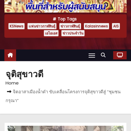
Top Tags
KSNews
แฟนข่าวกาฬสินธุ์
ข่าวกาฬสินธุ์
Kalasinnews
AIS
เอไอเอส
ข่าวประจำวัน
จุติสุขาวดี
Home
จิตอาสาเมืองน้ำดำ ขับเคลื่อนโครงการจุติสุขาวดีสู่ “ชุมชน
กรุณา”