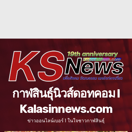
กาฬสินธุ์นิวส์ดอทคอม l
Kalasinnews.com
ข่าวออนไลน์เบอร์ 1 ในใจชาวกาฬสินธุ์