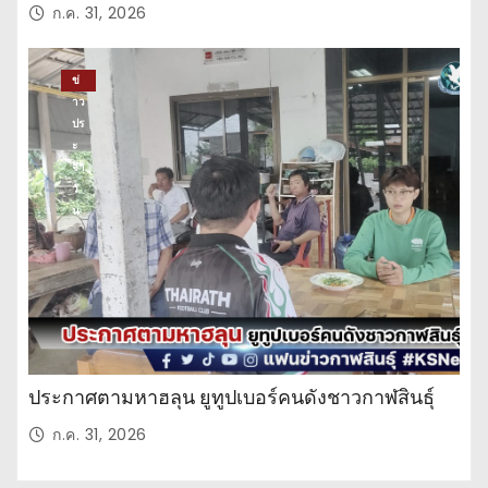
ก.ค. 31, 2026
ข่
าว
ปร
ะ
จำ
วั
น
ประกาศตามหาฮลุน ยูทูปเบอร์คนดังชาวกาฬสินธุ์
ก.ค. 31, 2026