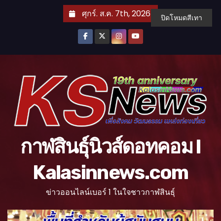
S
ศุกร์. ส.ค. 7th, 2026
ปิดโหมดสีเทา
k
i
p
t
o
c
o
n
t
กาฬสินธุ์นิวส์ดอทคอม l
e
n
Kalasinnews.com
t
ข่าวออนไลน์เบอร์ 1 ในใจชาวกาฬสินธุ์