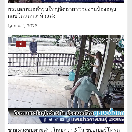
พระเอกหมอลำรุ่นใหญ่จิตอาสาช่วยงานน้องฮลุน
กลับโดนด่าว่าหิวแสง
ส.ค. 1, 2026
ข่
าว
ปร
ะ
จำ
วั
น
ชายคลั่งขับตามสาวใหญ่กว่า 3 โล ขู่ขอเบอร์โทรตู