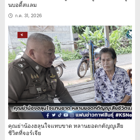
นบอดี้สแลม
ก.ค. 31, 2026
ข่
าว
ปร
ะ
จำ
วั
น
คุณย่าน้องฮลุนใจแทบขาด หลานยอดกตัญญูเสีย
ชีวิตที่จอร์เจีย