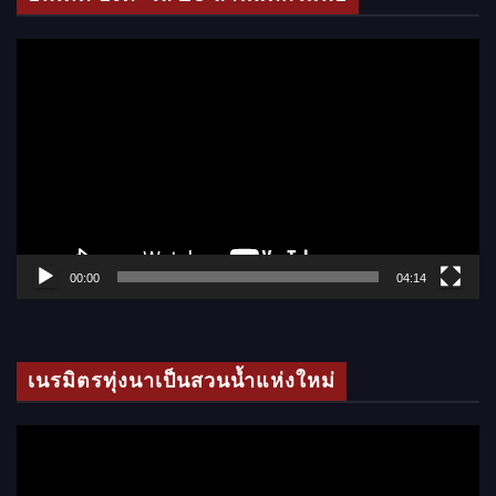
อ
ตั
ว
เ
ล่
น
ไ
ฟ
ล์
00:00
04:14
วิ
ดี
โ
เนรมิตรทุ่งนาเป็นสวนน้ำแห่งใหม่
อ
ตั
ว