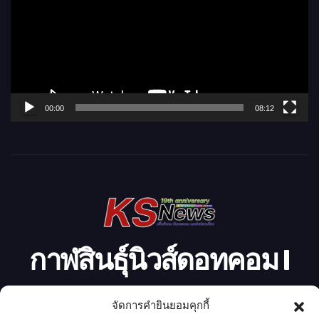
เ
ล่
น
ไ
ฟ
ล์
00:00
08:12
วิ
ดี
โ
อ
กาฬสินธุ์นิวส์ดอทคอม l
Kalasinnews.com
จัดการคำยินยอมคุกกี้