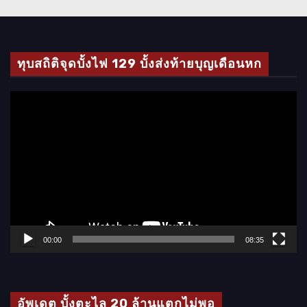
ทุบสถิติจุดบั้งไฟ 129 บั้งส่งท้ายบุญเดือนหก
ตั
ว
เ
ล่
น
ไ
ฟ
ล์
00:00
08:35
วิ
ดี
โ
อัพเดต บั้งตะไล 20 ล้านแตกไม่พอ