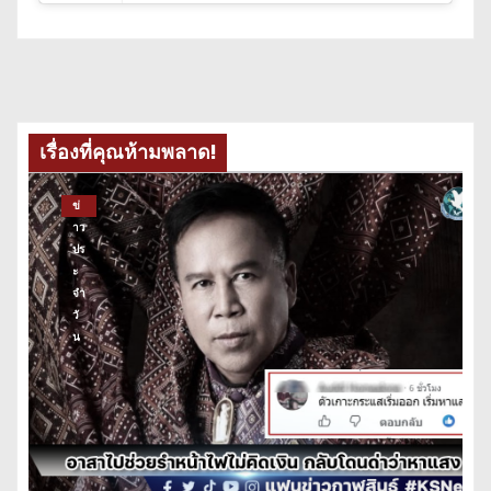
เรื่องที่คุณห้ามพลาด!
ข่
าว
ปร
ะ
จำ
วั
น