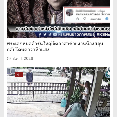
พระเอกหมอลำรุ่นใหญ่จิตอาสาช่วยงานน้องฮลุน
กลับโดนด่าว่าหิวแสง
ส.ค. 1, 2026
ข่
าว
ปร
ะ
จำ
วั
น