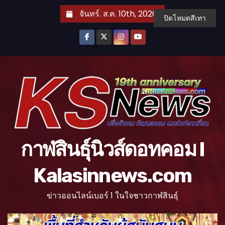
S
จันทร์. ส.ค. 10th, 2026
ปิดโหมดสีเทา
k
i
p
t
o
c
o
n
t
กาฬสินธุ์นิวส์ดอทคอม l
e
n
Kalasinnews.com
t
ข่าวออนไลน์เบอร์ 1 ในใจชาวกาฬสินธุ์