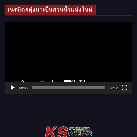
โ
เนรมิตรทุ่งนาเป็นสวนน้ำแห่งใหม่
อ
ตั
ว
เ
ล่
น
ไ
ฟ
ล์
00:00
08:12
วิ
ดี
โ
อ