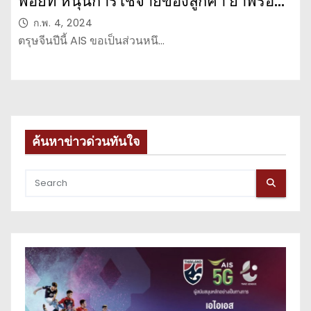
พอยท์ หนุนการใช้จ่ายของลูกค้า ย้ำพร้อม
ดูแลทุกบริการดิจิทัลให้คนไทยฉลองตรุษ
ก.พ. 4, 2024
จีน เฮง เฮง เฮง ตลอดปีมังกร
ตรุษจีนปีนี้ AIS ขอเป็นส่วนหนึ…
ค้นหาข่าวด่วนทันใจ