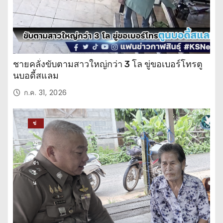
ชายคลั่งขับตามสาวใหญ่กว่า 3 โล ขู่ขอเบอร์โทรตู
นบอดี้สแลม
ก.ค. 31, 2026
ข่
าว
ปร
ะ
จำ
วั
น