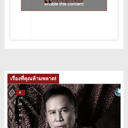
@kalasinnews
enable this content
เรื่องที่คุณห้ามพลาด!
ข่
าว
ปร
ะ
จำ
วั
น