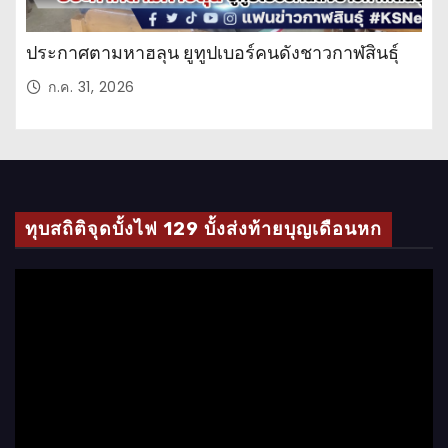
ประกาศตามหาฮลุน ยูทูปเบอร์คนดังชาวกาฬสินธุ์
ก.ค. 31, 2026
ทุบสถิติจุดบั้งไฟ 129 บั้งส่งท้ายบุญเดือนหก
ตั
ว
เ
ล่
น
ไ