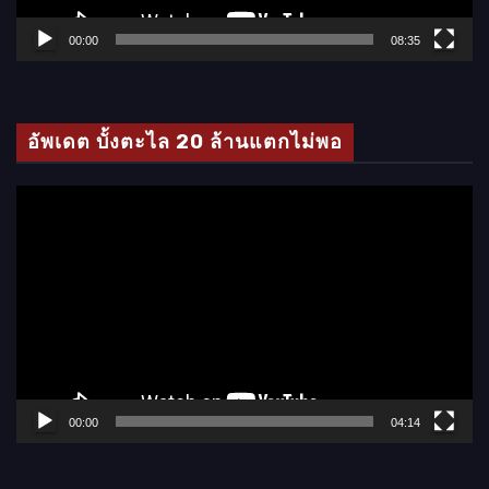
ฟ
ล์
00:00
08:35
วิ
ดี
โ
อัพเดต บั้งตะไล 20 ล้านแตกไม่พอ
อ
ตั
ว
เ
ล่
น
ไ
ฟ
ล์
00:00
04:14
วิ
ดี