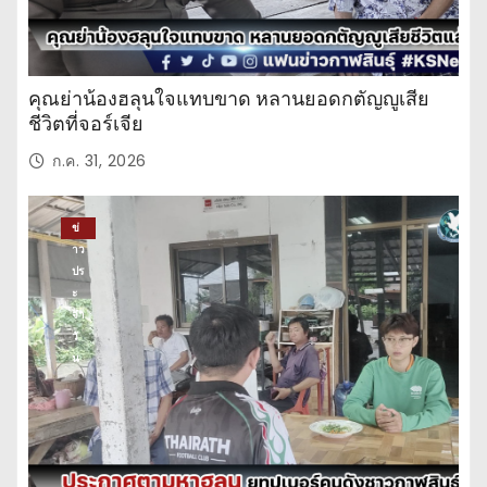
คุณย่าน้องฮลุนใจแทบขาด หลานยอดกตัญญูเสีย
ชีวิตที่จอร์เจีย
ก.ค. 31, 2026
ข่
าว
ปร
ะ
จำ
วั
น