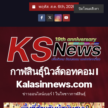
S
พฤหัส. ส.ค. 6th, 2026
ปิดโหมดสีเทา
k
i
p
t
o
c
o
n
t
กาฬสินธุ์นิวส์ดอทคอม l
e
n
Kalasinnews.com
t
ข่าวออนไลน์เบอร์ 1 ในใจชาวกาฬสินธุ์