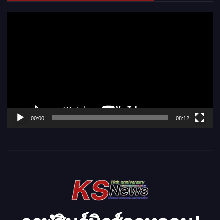
ตั
ว
เ
ล่
น
ไ
ฟ
ล์
00:00
08:12
วิ
ดี
โ
อ