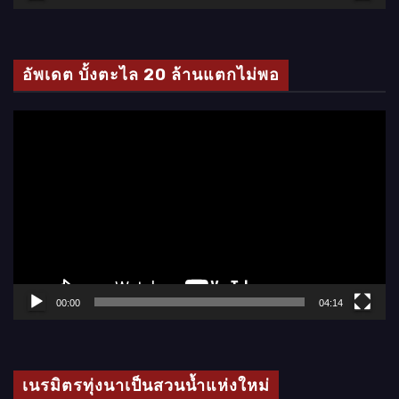
วิ
ดี
โ
อัพเดต บั้งตะไล 20 ล้านแตกไม่พอ
อ
ตั
ว
เ
ล่
น
ไ
ฟ
ล์
00:00
04:14
วิ
ดี
โ
เนรมิตรทุ่งนาเป็นสวนน้ำแห่งใหม่
อ