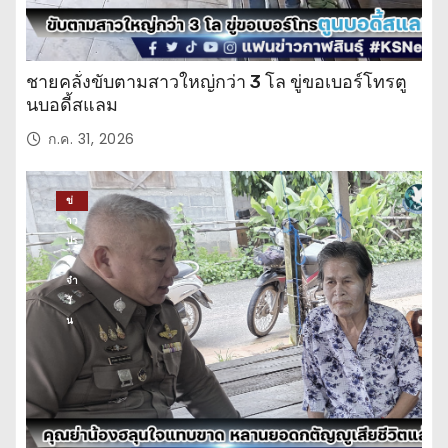
ชายคลั่งขับตามสาวใหญ่กว่า 3 โล ขู่ขอเบอร์โทรตู
นบอดี้สแลม
ก.ค. 31, 2026
ข่
าว
ปร
ะ
จำ
วั
น