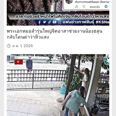
พระเอกหมอลำรุ่นใหญ่จิตอาสาช่วยงานน้องฮลุน
กลับโดนด่าว่าหิวแสง
ส.ค. 1, 2026
ข่
าว
ปร
ะ
จำ
วั
น