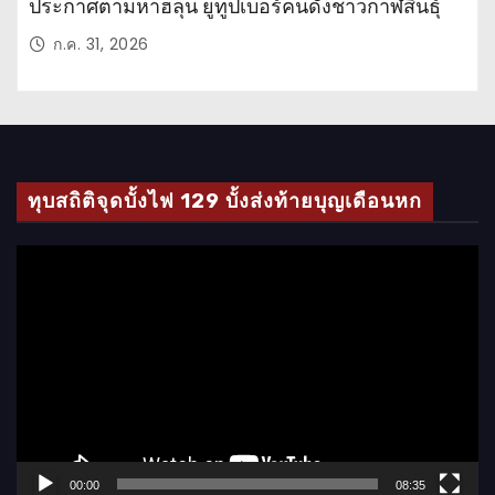
ประกาศตามหาฮลุน ยูทูปเบอร์คนดังชาวกาฬสินธุ์
ก.ค. 31, 2026
ทุบสถิติจุดบั้งไฟ 129 บั้งส่งท้ายบุญเดือนหก
ตั
ว
เ
ล่
น
ไ
ฟ
ล์
00:00
08:35