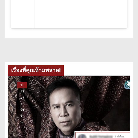
เรื่องที่คุณห้ามพลาด!
ข่
าว
ปร
ะ
จำ
วั
น