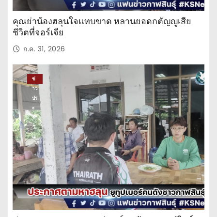
คุณย่าน้องฮลุนใจแทบขาด หลานยอดกตัญญูเสีย
ชีวิตที่จอร์เจีย
ก.ค. 31, 2026
ข่
าว
ปร
ะ
จำ
วั
น