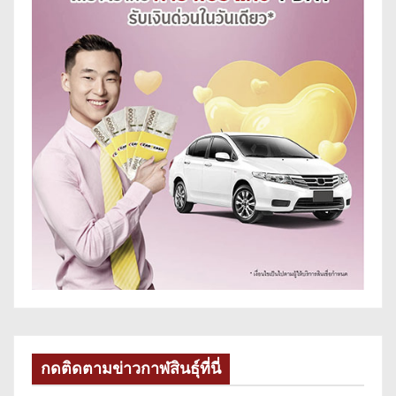
กดติดตามข่าวกาฬสินธุ์ที่นี่