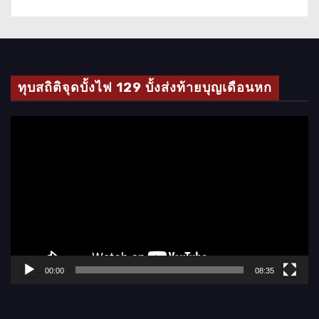
ทุบสถิติจุดบั้งไฟ 129 บั้งส่งท้ายบุญเดือนหก
ตั
ว
เ
ล่
น
ไ
ฟ
ล์
00:00
08:35
วิ
ดี