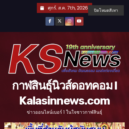
S
ศุกร์. ส.ค. 7th, 2026
ปิดโหมดสีเทา
k
i
p
t
o
c
o
n
t
กาฬสินธุ์นิวส์ดอทคอม l
e
n
Kalasinnews.com
t
ข่าวออนไลน์เบอร์ 1 ในใจชาวกาฬสินธุ์