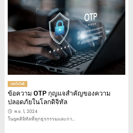
เทคโนโลยี
ข้อความ OTP กุญแจสำคัญของความ
ปลอดภัยในโลกดิจิทัล
พ.ย. 1, 2024
ในยุคดิจิทัลที่ทุกธุรกรรมและกา…