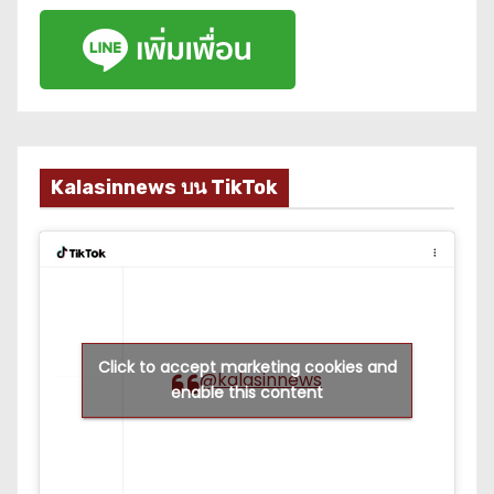
Kalasinnews บน TikTok
Click to accept marketing cookies and
@kalasinnews
enable this content