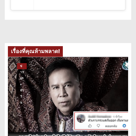
เรื่องที่คุณห้ามพลาด!
ข่
าว
ปร
ะ
จำ
วั
น