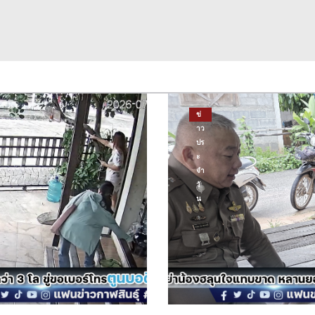
ข่
าว
ปร
ะ
จำ
วั
น