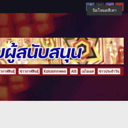
ปิดโหมดสีเทา
กาฬสินธุ์
ข่าวกาฬสินธุ์
Kalasinnews
AIS
เอไอเอส
ข่าวประจำวัน