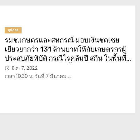
ภูมิภาค
รมช.เกษตรและสหกรณ์ มอบเงินชดเชย
เยียวยากว่า 131 ล้านบาทให้กับเกษตรกรผู้
ประสบภัยพิบัติ กรณีโรคลัมปี สกิน ในพื้นที่
จ.มหาสารคาม พร้อมชี้แจง โครงการ “สาน
มี.ค. 7, 2022
ฝัน สร้างอาชีพ ยกระดับรายได้เกษตรกร”
เวลา 10.30 น. วันที่ 7 มีนาคม …