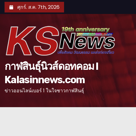
S
ศุกร์. ส.ค. 7th, 2026
k
i
p
t
o
c
o
กาฬสินธุ์นิวส์ดอทคอม l
n
Kalasinnews.com
t
e
ข่าวออนไลน์เบอร์ 1 ในใจชาวกาฬสินธุ์
n
t