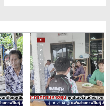
ข่
าว
ปร
ะ
จำ
วั
น