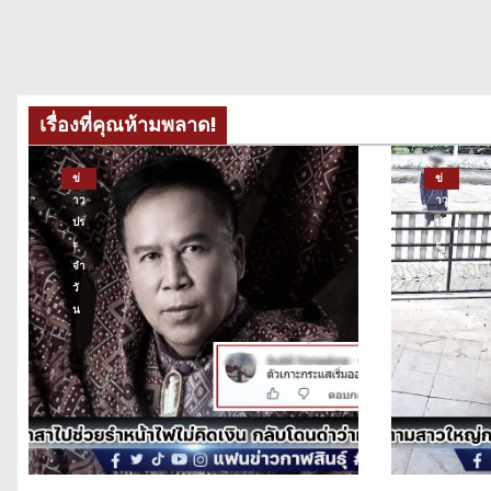
เรื่องที่คุณห้ามพลาด!
ข่
ข่
าว
าว
ปร
ปร
ะ
ะ
จำ
จำ
วั
วั
น
น