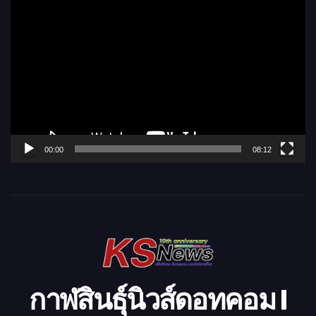
ตั
ว
เ
ล่
น
ไ
ฟ
ล์
00:00
08:12
วิ
ดี
โ
อ
กาฬสินธุ์นิวส์ดอทคอม l