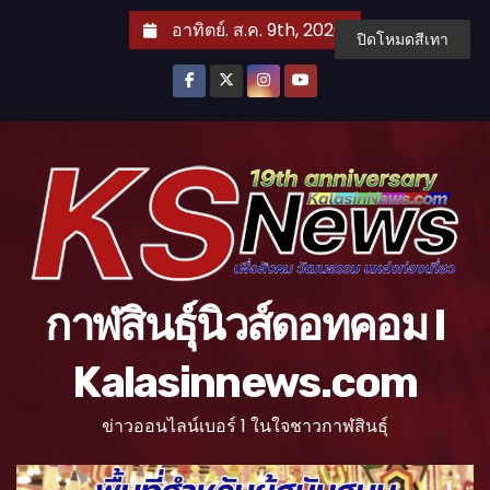
S
อาทิตย์. ส.ค. 9th, 2026
ปิดโหมดสีเทา
k
i
p
t
o
c
o
n
t
กาฬสินธุ์นิวส์ดอทคอม l
e
n
Kalasinnews.com
t
ข่าวออนไลน์เบอร์ 1 ในใจชาวกาฬสินธุ์