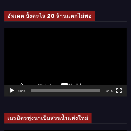
ดี
โ
อัพเดต บั้งตะไล 20 ล้านแตกไม่พอ
อ
ตั
ว
เ
ล่
น
ไ
ฟ
ล์
00:00
04:14
วิ
ดี
โ
เนรมิตรทุ่งนาเป็นสวนน้ำแห่งใหม่
อ