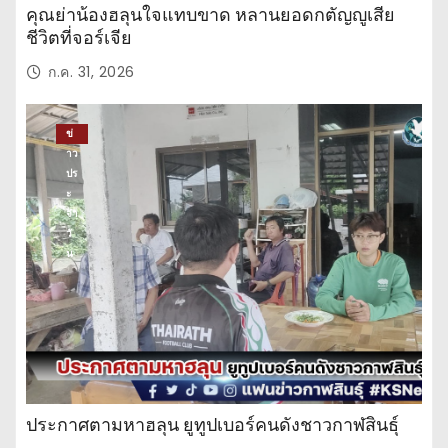
คุณย่าน้องฮลุนใจแทบขาด หลานยอดกตัญญูเสีย
ชีวิตที่จอร์เจีย
ก.ค. 31, 2026
ข่
าว
ปร
ะ
จำ
วั
น
ประกาศตามหาฮลุน ยูทูปเบอร์คนดังชาวกาฬสินธุ์