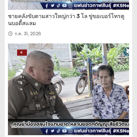
ชายคลั่งขับตามสาวใหญ่กว่า 3 โล ขู่ขอเบอร์โทรตู
นบอดี้สแลม
ก.ค. 31, 2026
ข่
าว
ปร
ะ
จำ
วั
น