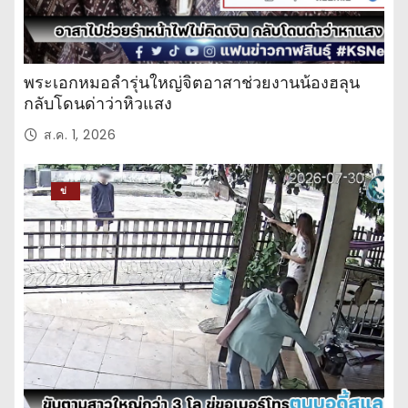
พระเอกหมอลำรุ่นใหญ่จิตอาสาช่วยงานน้องฮลุน
กลับโดนด่าว่าหิวแสง
ส.ค. 1, 2026
ข่
าว
ปร
ะ
จำ
วั
น