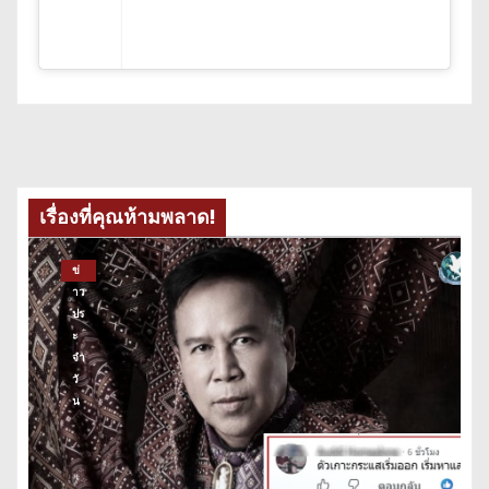
เรื่องที่คุณห้ามพลาด!
ข่
าว
ปร
ะ
จำ
วั
น