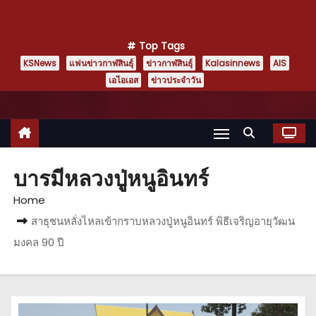
Top Tags
KSNews
แฟนข่าวกาฬสินธุ์
ข่าวกาฬสินธุ์
Kalasinnews
AIS
เอไอเอส
ข่าวประจำวัน
บารมีหลวงปู่หนูอินทร์
Home
สาธุชนหลั่งไหลเข้ากราบหลวงปู่หนูอินทร์ พิธีเจริญอายุวัฒน
มงคล 90 ปี