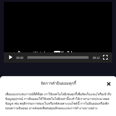
ตั
ว
เ
ล่
น
ไ
ฟ
ล์
00:00
08:12
วิ
ดี
โ
จัดการคำยินยอมคุกกี้
อ
เพื่อมอบประสบการณ์ที่ดีที่สุด เราใช้เทคโนโลยีเช่นคุกกี้เพื่อจัดเก็บและ/หรือเข้าถึง
ข้อมูลอุปกรณ์ การยินยอมให้ใช้เทคโนโลยีเหล่านี้จะทำให้เราสามารถประมวลผล
ข้อมูล เช่น พฤติกรรมการท่องเว็บหรือรหัสเฉพาะบนไซต์นี้ การไม่ยินยอมหรือเพิก
ถอนความยินยอม อาจส่งผลเสียต่อคุณลักษณะและการทำงานบางอย่าง
กาฬสินธุ์นิวส์ดอทคอม l