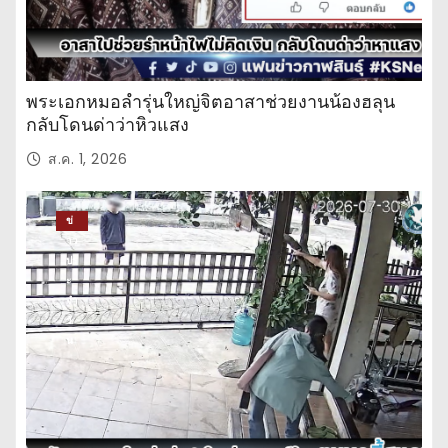
พระเอกหมอลำรุ่นใหญ่จิตอาสาช่วยงานน้องฮลุน
กลับโดนด่าว่าหิวแสง
ส.ค. 1, 2026
ข่
าว
ปร
ะ
จำ
วั
น