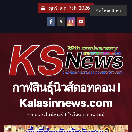
S
ศุกร์. ส.ค. 7th, 2026
ปิดโหมดสีเทา
k
i
p
t
o
c
o
n
t
กาฬสินธุ์นิวส์ดอทคอม l
e
n
Kalasinnews.com
t
ข่าวออนไลน์เบอร์ 1 ในใจชาวกาฬสินธุ์