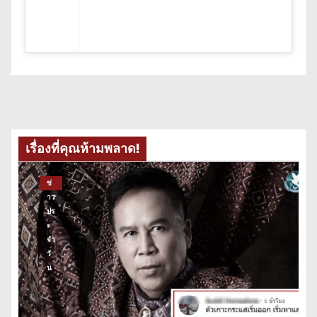
เรื่องที่คุณห้ามพลาด!
ข่
าว
ปร
ะ
จำ
วั
น