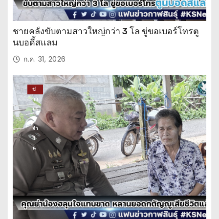
ชายคลั่งขับตามสาวใหญ่กว่า 3 โล ขู่ขอเบอร์โทรตู
นบอดี้สแลม
ก.ค. 31, 2026
ข่
าว
ปร
ะ
จำ
วั
น