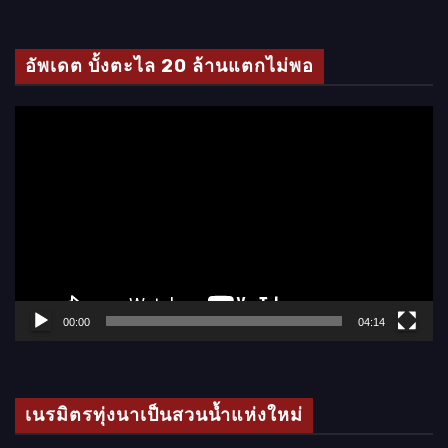
ดี
โ
อัพเดต บั้งตะไล 20 ล้านแตกไม่พอ
อ
ตั
ว
เ
ล่
น
ไ
ฟ
ล์
00:00
04:14
วิ
ดี
โ
เนรมิตรทุ่งนาเป็นสวนน้ำแห่งใหม่
อ