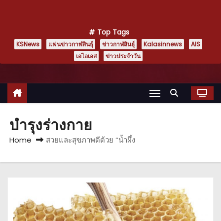
Top Tags
KSNews
แฟนข่าวกาฬสินธุ์
ข่าวกาฬสินธุ์
Kalasinnews
AIS
เอไอเอส
ข่าวประจำวัน
บำรุงร่างกาย
Home
สวยและสุขภาพดีด้วย “น้ำผึ้ง