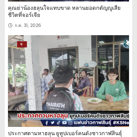
คุณย่าน้องฮลุนใจแทบขาด หลานยอดกตัญญูเสีย
ชีวิตที่จอร์เจีย
ก.ค. 31, 2026
ข่
าว
ปร
ะ
จำ
วั
น
ประกาศตามหาฮลุน ยูทูปเบอร์คนดังชาวกาฬสินธุ์