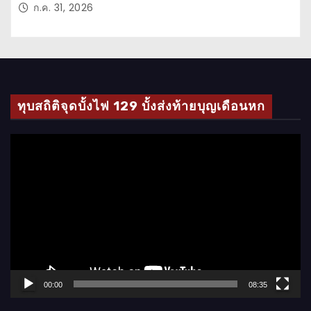
ก.ค. 31, 2026
ทุบสถิติจุดบั้งไฟ 129 บั้งส่งท้ายบุญเดือนหก
ตั
ว
เ
ล่
น
ไ
ฟ
ล์
00:00
08:35
วิ