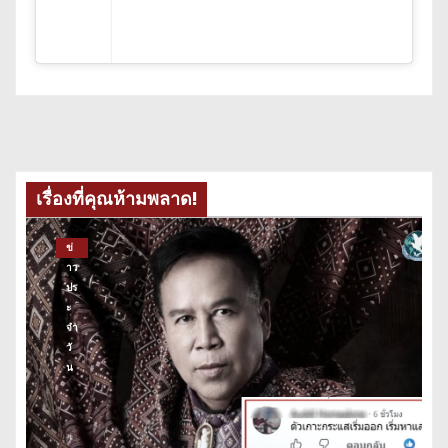
เรื่องที่คุณห้ามพลาด!
ข่
าว
ปร
ะ
จำ
วั
น