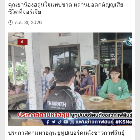
คุณย่าน้องฮลุนใจแทบขาด หลานยอดกตัญญูเสีย
ชีวิตที่จอร์เจีย
ก.ค. 31, 2026
ข่
าว
ปร
ะ
จำ
วั
น
ประกาศตามหาฮลุน ยูทูปเบอร์คนดังชาวกาฬสินธุ์