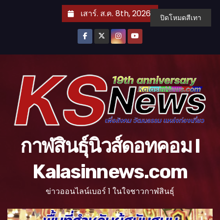
S
เสาร์. ส.ค. 8th, 2026
ปิดโหมดสีเทา
k
i
p
t
o
c
o
n
t
กาฬสินธุ์นิวส์ดอทคอม l
e
n
Kalasinnews.com
t
ข่าวออนไลน์เบอร์ 1 ในใจชาวกาฬสินธุ์