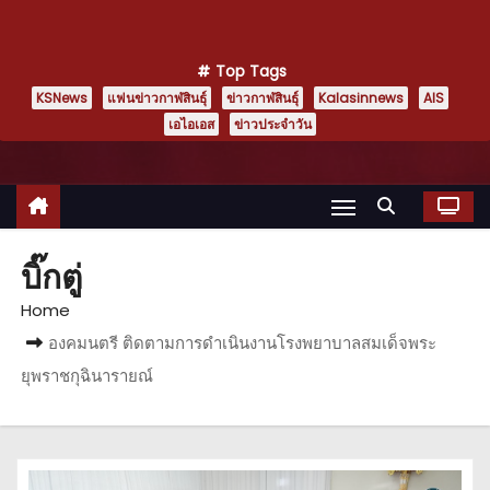
Top Tags
KSNews
แฟนข่าวกาฬสินธุ์
ข่าวกาฬสินธุ์
Kalasinnews
AIS
เอไอเอส
ข่าวประจำวัน
บิ๊กตู่
Home
องคมนตรี ติดตามการดำเนินงานโรงพยาบาลสมเด็จพระ
ยุพราชกุฉินารายณ์