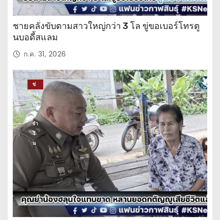
ชายคลั่งขับตามสาวใหญ่กว่า 3 โล ขู่ขอเบอร์โทรตู
นบอดี้สแลม
ก.ค. 31, 2026
ข่
าว
ปร
ะ
จำ
วั
น