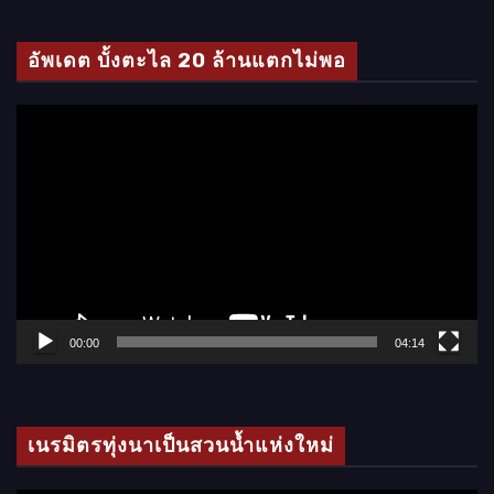
ดี
โ
อัพเดต บั้งตะไล 20 ล้านแตกไม่พอ
อ
ตั
ว
เ
ล่
น
ไ
ฟ
ล์
00:00
04:14
วิ
ดี
โ
เนรมิตรทุ่งนาเป็นสวนน้ำแห่งใหม่
อ