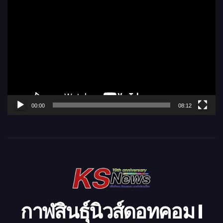
ตั
ว
เ
ล่
น
ไ
ฟ
ล์
00:00
08:12
วิ
ดี
โ
อ
กาฬสินธุ์นิวส์ดอทคอม l