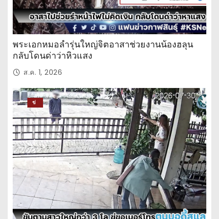
พระเอกหมอลำรุ่นใหญ่จิตอาสาช่วยงานน้องฮลุน
กลับโดนด่าว่าหิวแสง
ส.ค. 1, 2026
ข่
าว
ปร
ะ
จำ
วั
น