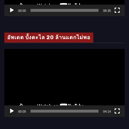
ฟ
ล์
00:00
08:35
วิ
ดี
โ
อัพเดต บั้งตะไล 20 ล้านแตกไม่พอ
อ
ตั
ว
เ
ล่
น
ไ
ฟ
ล์
00:00
04:14
วิ
ดี