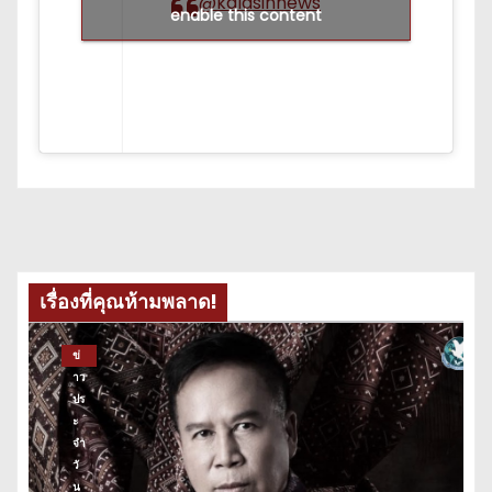
@kalasinnews
enable this content
เรื่องที่คุณห้ามพลาด!
ข่
าว
ปร
ะ
จำ
วั
น