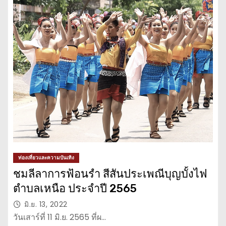
ท่องเที่ยวและความบันเทิง
ชมลีลาการฟ้อนรำ สีสันประเพณีบุญบั้งไฟ
ตำบลเหนือ ประจำปี 2565
มิ.ย. 13, 2022
วันเสาร์ที่ 11 มิ.ย. 2565 ที่ผ…