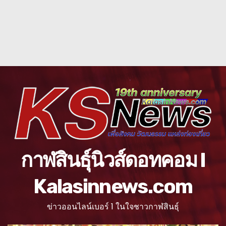
กาฬสินธุ์นิวส์ดอทคอม l
Kalasinnews.com
ข่าวออนไลน์เบอร์ 1 ในใจชาวกาฬสินธุ์