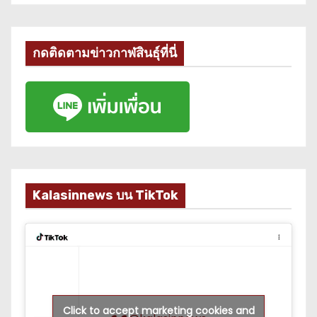
กดติดตามข่าวกาฬสินธุ์ที่นี่
Kalasinnews บน TikTok
Click to accept marketing cookies and