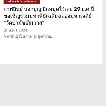
การศึกษา ศิลปะ และวัฒนธรรม
กาฬสินธุ์ บอกบุญ ปักหมุดไว้เลย 29 ธ.ค.นี้
ขอเชิญร่วมมหาพิธีเฉลิมฉลองมหาเจดีย์
“วัดป่ามัชฌิมวาส”
พ.ย. 1, 2024
กาฬสินธุ์ เป็นภาพมุมสูงที่ถ่าย…