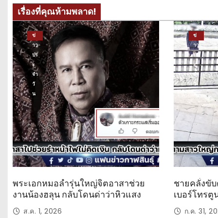
เรื่องที่คุณห้ามพลาด!
ข่
ข่
าว
าว
ปร
ปร
ะ
ะ
จำ
จำ
วั
วั
น
น
พระเอกหมอลำรุ่นใหญ่จิตอาสาช่วย
ชายคลั่งขับ
งานน้องฮลุน กลับโดนด่าว่าหิวแสง
เบอร์โทรตู
ส.ค. 1, 2026
ก.ค. 31, 2