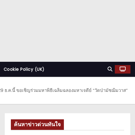
Cookie Policy (UK)
29 ธ.ค.นี้ ขอเชิญร่วมมหาพิธีเฉลิมฉลองมหาเจดีย์ “วัดป่ามัชฌิมวาส”
ค้นหาข่าวด่วนทันใจ