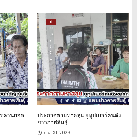
ข่
าว
ปร
ะ
จำ
วั
น
ด หลานยอด
ประกาศตามหาฮลุน ยูทูปเบอร์คนดัง
ชาวกาฬสินธุ์
ก.ค. 31, 2026