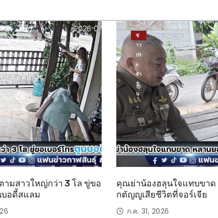
ข่
าว
ปร
ะ
จำ
วั
น
ตามสาวใหญ่กว่า 3 โล ขู่ขอ
คุณย่าน้องฮลุนใจแทบขา
นบอดี้สแลม
กตัญญูเสียชีวิตที่จอร์เจีย
026
ก.ค. 31, 2026