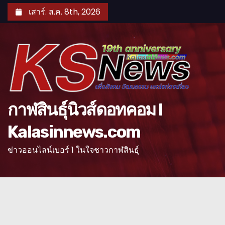
S
เสาร์. ส.ค. 8th, 2026
k
i
p
t
o
c
o
กาฬสินธุ์นิวส์ดอทคอม l
n
Kalasinnews.com
t
e
ข่าวออนไลน์เบอร์ 1 ในใจชาวกาฬสินธุ์
n
t