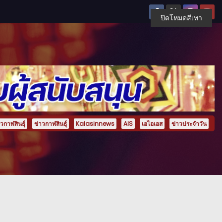
ปิดโหมดสีเทา
กาฬสินธุ์
ข่าวกาฬสินธุ์
Kalasinnews
AIS
เอไอเอส
ข่าวประจำวัน