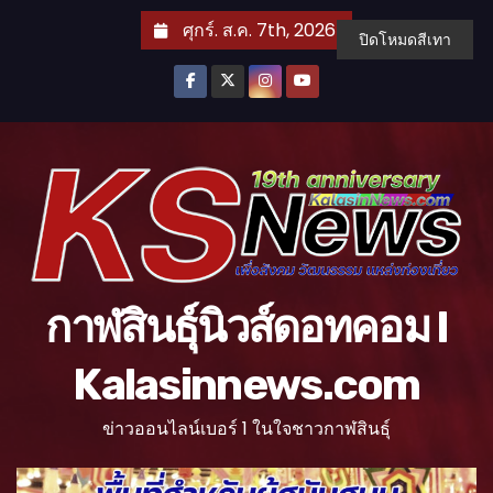
S
ศุกร์. ส.ค. 7th, 2026
ปิดโหมดสีเทา
k
i
p
t
o
c
o
n
t
กาฬสินธุ์นิวส์ดอทคอม l
e
n
Kalasinnews.com
t
ข่าวออนไลน์เบอร์ 1 ในใจชาวกาฬสินธุ์