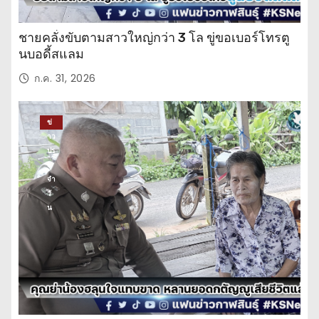
ชายคลั่งขับตามสาวใหญ่กว่า 3 โล ขู่ขอเบอร์โทรตู
นบอดี้สแลม
ก.ค. 31, 2026
ข่
าว
ปร
ะ
จำ
วั
น