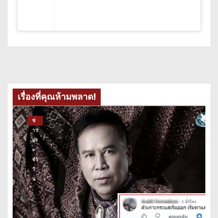
เรื่องที่คุณห้ามพลาด!
ข่
าว
ปร
ะ
จำ
วั
น