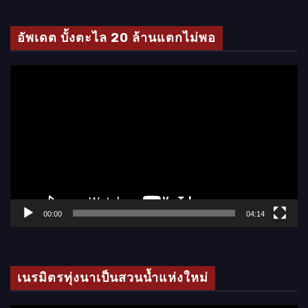
ดี
โ
อัพเดต บั้งตะไล 20 ล้านแตกไม่พอ
อ
ตั
ว
เ
ล่
น
ไ
ฟ
ล์
00:00
04:14
วิ
ดี
โ
เนรมิตรทุ่งนาเป็นสวนน้ำแห่งใหม่
อ