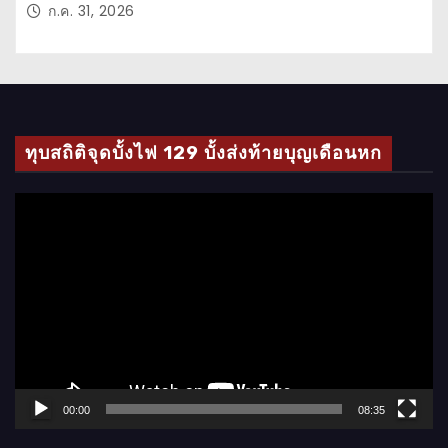
ก.ค. 31, 2026
ทุบสถิติจุดบั้งไฟ 129 บั้งส่งท้ายบุญเดือนหก
ตั
ว
เ
ล่
น
ไ
ฟ
ล์
00:00
08:35
วิ