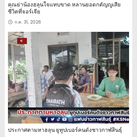
คุณย่าน้องฮลุนใจแทบขาด หลานยอดกตัญญูเสีย
ชีวิตที่จอร์เจีย
ก.ค. 31, 2026
ข่
าว
ปร
ะ
จำ
วั
น
ประกาศตามหาฮลุน ยูทูปเบอร์คนดังชาวกาฬสินธุ์