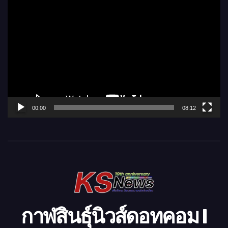
ตั
ว
เ
ล่
น
ไ
ฟ
ล์
00:00
08:12
วิ
ดี
โ
อ
กาฬสินธุ์นิวส์ดอทคอม l