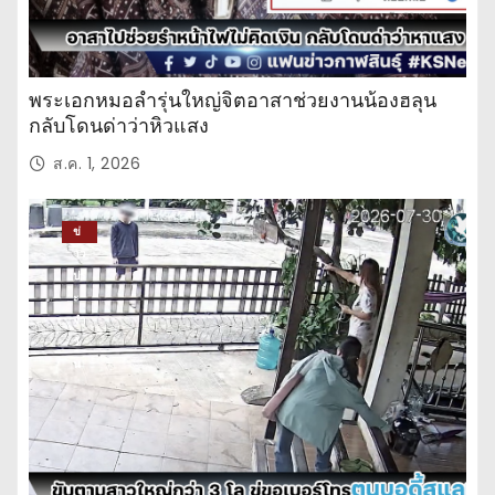
พระเอกหมอลำรุ่นใหญ่จิตอาสาช่วยงานน้องฮลุน
กลับโดนด่าว่าหิวแสง
ส.ค. 1, 2026
ข่
าว
ปร
ะ
จำ
วั
น