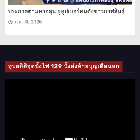
ประกาศตามหาฮลุน ยูทูปเบอร์คนดังชาวกาฬสินธุ์
ก.ค. 31, 2026
ทุบสถิติจุดบั้งไฟ 129 บั้งส่งท้ายบุญเดือนหก
ตั
ว
เ
ล่
น
ไ
ฟ