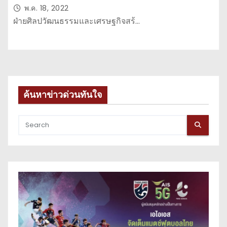
โขง ครั้งที่ 6 ณ หมู่บ้านชาวภูไทบ้านนาโก
พ.ค. 18, 2022
อ.กุฉินารายณ์
ฝ่ายศิลปวัฒนธรรมและเศรษฐกิจสร้…
ค้นหาข่าวด่วนทันใจ