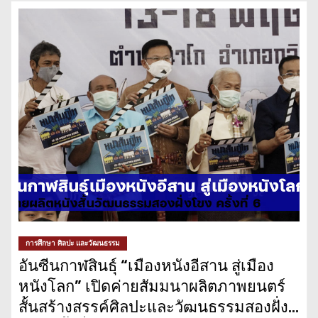
การศึกษา ศิลปะ และวัฒนธรรม
อันซีนกาฬสินธุ์ “เมืองหนังอีสาน สู่เมือง
หนังโลก” เปิดค่ายสัมมนาผลิตภาพยนตร์
สั้นสร้างสรรค์ศิลปะและวัฒนธรรมสองฝั่ง