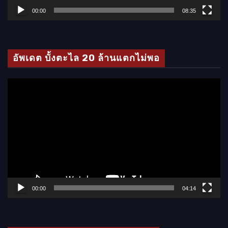
ล์
00:00
08:35
วิ
ดี
โ
อัพเดต บั้งตะไล 20 ล้านแตกไม่พอ
อ
ตั
ว
เ
ล่
น
ไ
ฟ
ล์
00:00
04:14
วิ
ดี
โ