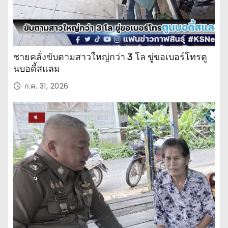
ชายคลั่งขับตามสาวใหญ่กว่า 3 โล ขู่ขอเบอร์โทรตู
นบอดี้สแลม
ก.ค. 31, 2026
ข่
าว
ปร
ะ
จำ
วั
น