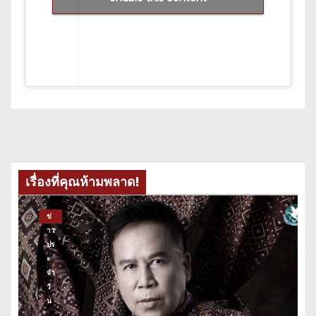
เรื่องที่คุณห้ามพลาด!
ข่
าว
ปร
ะ
จำ
วั
น