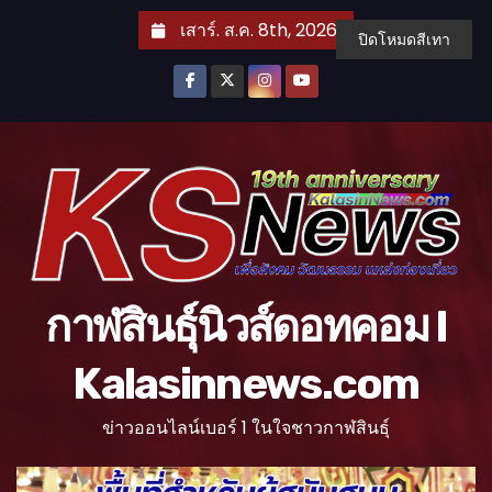
S
เสาร์. ส.ค. 8th, 2026
ปิดโหมดสีเทา
k
i
p
t
o
c
o
n
t
กาฬสินธุ์นิวส์ดอทคอม l
e
n
Kalasinnews.com
t
ข่าวออนไลน์เบอร์ 1 ในใจชาวกาฬสินธุ์