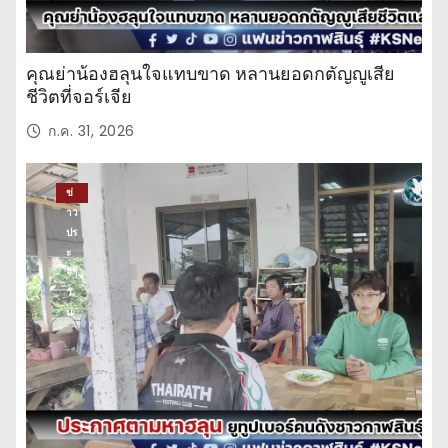
คุณย่าน้องฮลุนใจแทบขาด หลานยอดกตัญญูเสีย
ชีวิตที่จอร์เจีย
ก.ค. 31, 2026
ข่
าว
ปร
ะ
จำ
วั
น