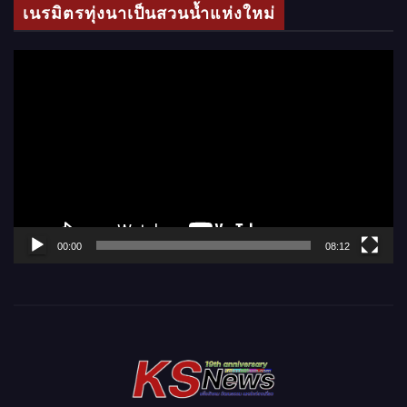
เนรมิตรทุ่งนาเป็นสวนน้ำแห่งใหม่
อ
ตั
ว
เ
ล่
น
ไ
ฟ
ล์
00:00
08:12
วิ
ดี
โ
อ