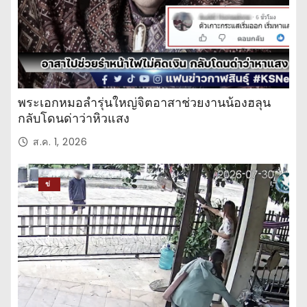
พระเอกหมอลำรุ่นใหญ่จิตอาสาช่วยงานน้องฮลุน
กลับโดนด่าว่าหิวแสง
ส.ค. 1, 2026
ข่
าว
ปร
ะ
จำ
วั
น