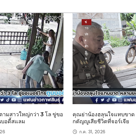
ข่
าว
ปร
ะ
จำ
วั
น
ตามสาวใหญ่กว่า 3 โล ขู่ขอ
คุณย่าน้องฮลุนใจแทบขา
นบอดี้สแลม
กตัญญูเสียชีวิตที่จอร์เจีย
026
ก.ค. 31, 2026