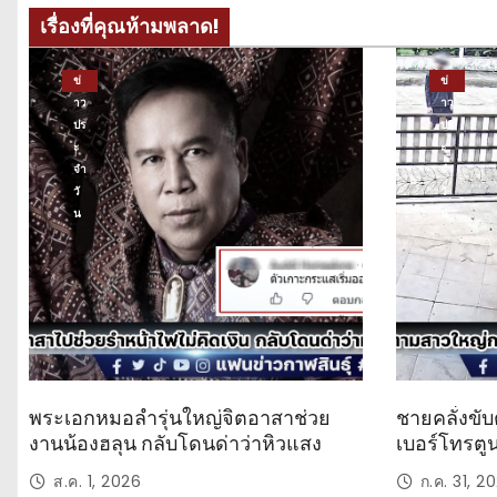
เรื่องที่คุณห้ามพลาด!
ข่
ข่
าว
าว
ปร
ปร
ะ
ะ
จำ
จำ
วั
วั
น
น
พระเอกหมอลำรุ่นใหญ่จิตอาสาช่วย
ชายคลั่งขับ
งานน้องฮลุน กลับโดนด่าว่าหิวแสง
เบอร์โทรตู
ส.ค. 1, 2026
ก.ค. 31, 2