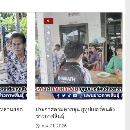
ข่
าว
ปร
ะ
จำ
วั
น
ด หลานยอด
ประกาศตามหาฮลุน ยูทูปเบอร์คนดัง
ชาวกาฬสินธุ์
ก.ค. 31, 2026