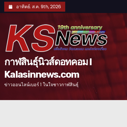
S
อาทิตย์. ส.ค. 9th, 2026
k
i
p
t
o
c
o
กาฬสินธุ์นิวส์ดอทคอม l
n
Kalasinnews.com
t
e
ข่าวออนไลน์เบอร์ 1 ในใจชาวกาฬสินธุ์
n
t