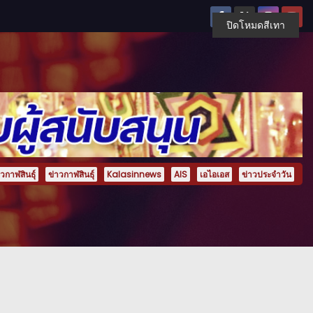
ปิดโหมดสีเทา
กาฬสินธุ์
ข่าวกาฬสินธุ์
Kalasinnews
AIS
เอไอเอส
ข่าวประจำวัน