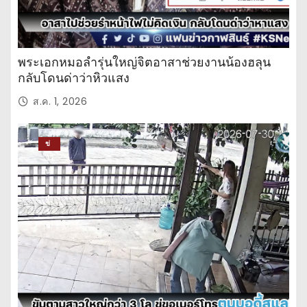
พระเอกหมอลำรุ่นใหญ่จิตอาสาช่วยงานน้องฮลุน
กลับโดนด่าว่าหิวแสง
ส.ค. 1, 2026
ข่
าว
ปร
ะ
จำ
วั
น