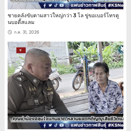
ชายคลั่งขับตามสาวใหญ่กว่า 3 โล ขู่ขอเบอร์โทรตู
นบอดี้สแลม
ก.ค. 31, 2026
ข่
าว
ปร
ะ
จำ
วั
น