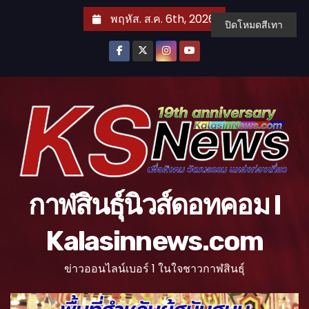
S
พฤหัส. ส.ค. 6th, 2026
ปิดโหมดสีเทา
k
i
p
t
o
c
o
n
t
กาฬสินธุ์นิวส์ดอทคอม l
e
n
Kalasinnews.com
t
ข่าวออนไลน์เบอร์ 1 ในใจชาวกาฬสินธุ์