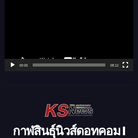
ตั
ว
เ
ล่
น
ไ
ฟ
ล์
00:00
08:12
วิ
ดี
โ
อ
กาฬสินธุ์นิวส์ดอทคอม l