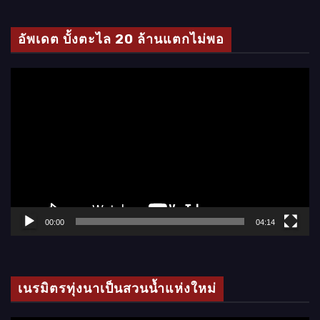
ดี
โ
อัพเดต บั้งตะไล 20 ล้านแตกไม่พอ
อ
ตั
ว
เ
ล่
น
ไ
ฟ
ล์
00:00
04:14
วิ
ดี
โ
เนรมิตรทุ่งนาเป็นสวนน้ำแห่งใหม่
อ