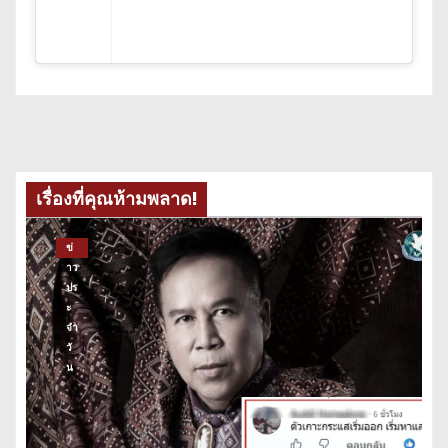
เรื่องที่คุณห้ามพลาด!
ข่
าว
ปร
ะ
จำ
วั
น