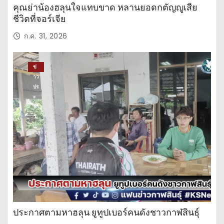
คุณย่าน้องฮลุนใจแทบขาด หลานยอดกตัญญูเสีย
ชีวิตที่จอร์เจีย
ก.ค. 31, 2026
ข่
าว
ปร
ะ
จำ
วั
น
ประกาศตามหาฮลุน ยูทูปเบอร์คนดังชาวกาฬสินธุ์