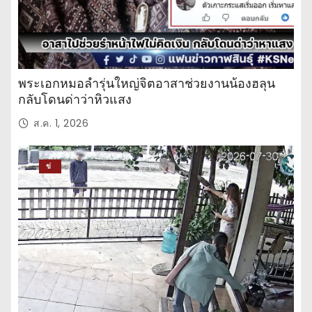
พระเอกหมอลำรุ่นใหญ่จิตอาสาช่วยงานน้องฮลุน
กลับโดนด่าว่าหิวแสง
ส.ค. 1, 2026
ข่
าว
ปร
ะ
จำ
วั
น