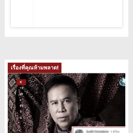
เรื่องที่คุณห้ามพลาด!
ข่
าว
ปร
ะ
จำ
วั
น