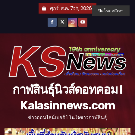
S
ศุกร์. ส.ค. 7th, 2026
ปิดโหมดสีเทา
k
i
p
t
o
c
o
n
t
กาฬสินธุ์นิวส์ดอทคอม l
e
n
Kalasinnews.com
t
ข่าวออนไลน์เบอร์ 1 ในใจชาวกาฬสินธุ์