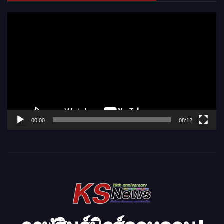
ตั
ว
เ
ล่
น
ไ
ฟ
ล์
00:00
08:12
วิ
ดี
โ
อ