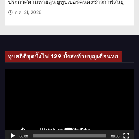
ประกาศตามหาฮลุน ยูทูปเบอร์คนดังชาวกาฬสินธุ์
ก.ค. 31, 2026
ทุบสถิติจุดบั้งไฟ 129 บั้งส่งท้ายบุญเดือนหก
ตั
ว
เ
ล่
น
ไ
ฟ
ล์
00:00
08:35