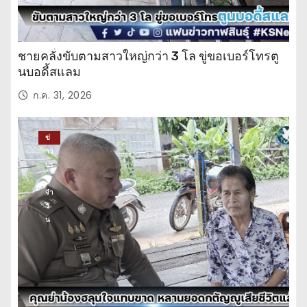
ชายคลั่งขับตามสาวใหญ่กว่า 3 โล ขู่ขอเบอร์โทรตู
นบอดี้สแลม
ก.ค. 31, 2026
ข่
าว
ปร
ะ
จำ
วั
น