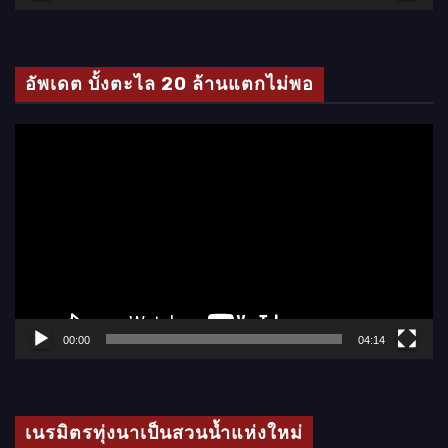
วิ
ดี
โ
อัพเดต บั้งตะไล 20 ล้านแตกไม่พอ
อ
ตั
ว
เ
ล่
น
ไ
ฟ
ล์
00:00
04:14
วิ
ดี
โ
เนรมิตรทุ่งนาเป็นสวนน้ำแห่งใหม่
อ