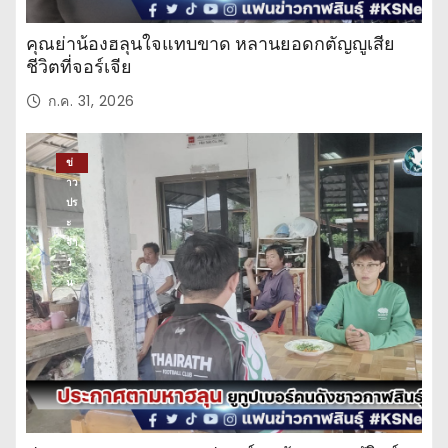
คุณย่าน้องฮลุนใจแทบขาด หลานยอดกตัญญูเสีย
ชีวิตที่จอร์เจีย
ก.ค. 31, 2026
ข่
าว
ปร
ะ
จำ
วั
น