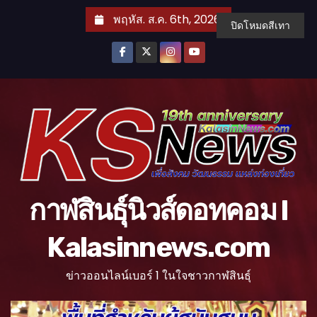
S
พฤหัส. ส.ค. 6th, 2026
ปิดโหมดสีเทา
k
i
p
t
o
c
o
n
t
กาฬสินธุ์นิวส์ดอทคอม l
e
n
Kalasinnews.com
t
ข่าวออนไลน์เบอร์ 1 ในใจชาวกาฬสินธุ์