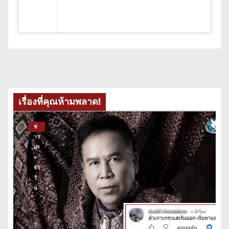
เรื่องที่คุณห้ามพลาด!
ข่
าว
ปร
ะ
จำ
วั
น