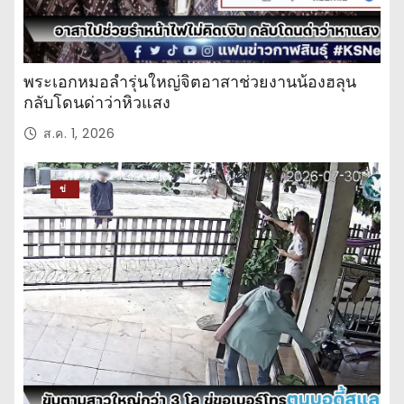
พระเอกหมอลำรุ่นใหญ่จิตอาสาช่วยงานน้องฮลุน
กลับโดนด่าว่าหิวแสง
ส.ค. 1, 2026
ข่
าว
ปร
ะ
จำ
วั
น