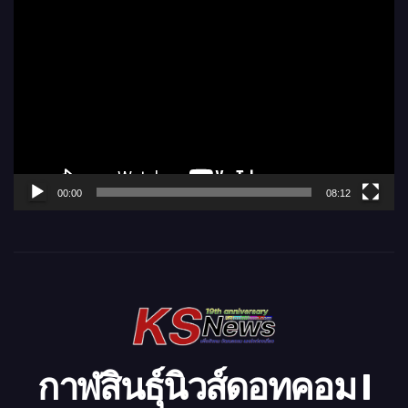
ตั
ว
เ
ล่
น
ไ
ฟ
ล์
00:00
08:12
วิ
ดี
โ
อ
กาฬสินธุ์นิวส์ดอทคอม l