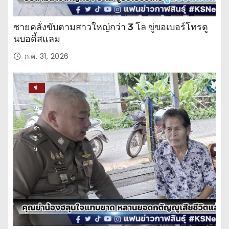
ชายคลั่งขับตามสาวใหญ่กว่า 3 โล ขู่ขอเบอร์โทรตู
นบอดี้สแลม
ก.ค. 31, 2026
ข่
าว
ปร
ะ
จำ
วั
น