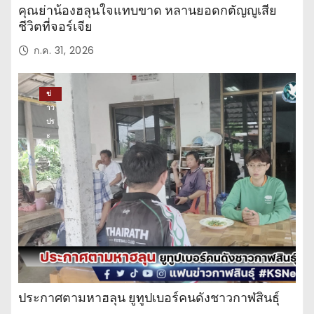
คุณย่าน้องฮลุนใจแทบขาด หลานยอดกตัญญูเสีย
ชีวิตที่จอร์เจีย
ก.ค. 31, 2026
ข่
าว
ปร
ะ
จำ
วั
น
ประกาศตามหาฮลุน ยูทูปเบอร์คนดังชาวกาฬสินธุ์