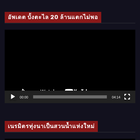
ดี
โ
อัพเดต บั้งตะไล 20 ล้านแตกไม่พอ
อ
ตั
ว
เ
ล่
น
ไ
ฟ
ล์
00:00
04:14
วิ
ดี
โ
เนรมิตรทุ่งนาเป็นสวนน้ำแห่งใหม่
อ