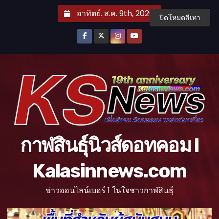
S
อาทิตย์. ส.ค. 9th, 2026
ปิดโหมดสีเทา
k
i
p
t
o
c
o
n
t
กาฬสินธุ์นิวส์ดอทคอม l
e
n
Kalasinnews.com
t
ข่าวออนไลน์เบอร์ 1 ในใจชาวกาฬสินธุ์