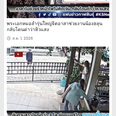
พระเอกหมอลำรุ่นใหญ่จิตอาสาช่วยงานน้องฮลุน
กลับโดนด่าว่าหิวแสง
ส.ค. 1, 2026
ข่
าว
ปร
ะ
จำ
วั
น