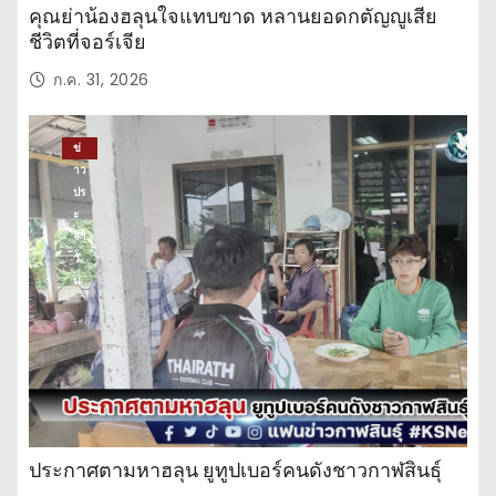
คุณย่าน้องฮลุนใจแทบขาด หลานยอดกตัญญูเสีย
ชีวิตที่จอร์เจีย
ก.ค. 31, 2026
ข่
าว
ปร
ะ
จำ
วั
น
ประกาศตามหาฮลุน ยูทูปเบอร์คนดังชาวกาฬสินธุ์