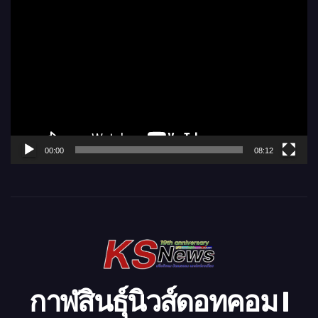
ตั
ว
เ
ล่
น
ไ
ฟ
ล์
00:00
08:12
วิ
ดี
โ
อ
กาฬสินธุ์นิวส์ดอทคอม l