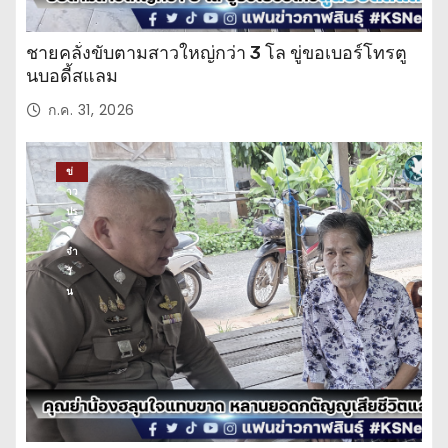
ชายคลั่งขับตามสาวใหญ่กว่า 3 โล ขู่ขอเบอร์โทรตู
นบอดี้สแลม
ก.ค. 31, 2026
ข่
าว
ปร
ะ
จำ
วั
น