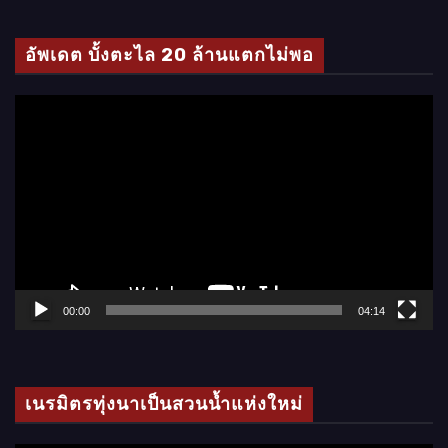
ดี
โ
อัพเดต บั้งตะไล 20 ล้านแตกไม่พอ
อ
ตั
ว
เ
ล่
น
ไ
ฟ
ล์
00:00
04:14
วิ
ดี
โ
เนรมิตรทุ่งนาเป็นสวนน้ำแห่งใหม่
อ