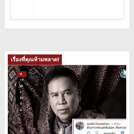
เรื่องที่คุณห้ามพลาด!
ข่
าว
ปร
ะ
จำ
วั
น