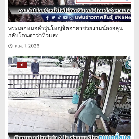
พระเอกหมอลำรุ่นใหญ่จิตอาสาช่วยงานน้องฮลุน
กลับโดนด่าว่าหิวแสง
ส.ค. 1, 2026
ข่
าว
ปร
ะ
จำ
วั
น