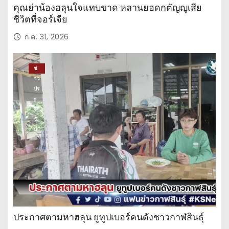
คุณย่าน้องฮลุนใจแทบขาด หลานยอดกตัญญูเสีย
ชีวิตที่จอร์เจีย
ก.ค. 31, 2026
ข่
าว
ปร
ะ
จำ
วั
น
ประกาศตามหาฮลุน ยูทูปเบอร์คนดังชาวกาฬสินธุ์