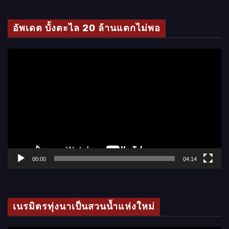
ดี
โ
อัพเดต บั้งตะไล 20 ล้านแตกไม่พอ
อ
ตั
ว
เ
ล่
น
ไ
ฟ
ล์
00:00
04:14
วิ
ดี
โ
เนรมิตรทุ่งนาเป็นสวนน้ำแห่งใหม่
อ