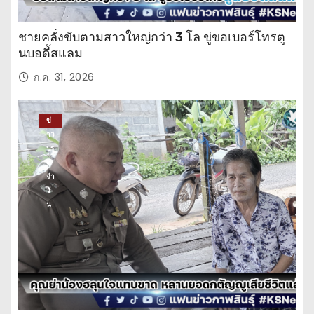
ชายคลั่งขับตามสาวใหญ่กว่า 3 โล ขู่ขอเบอร์โทรตู
นบอดี้สแลม
ก.ค. 31, 2026
ข่
าว
ปร
ะ
จำ
วั
น