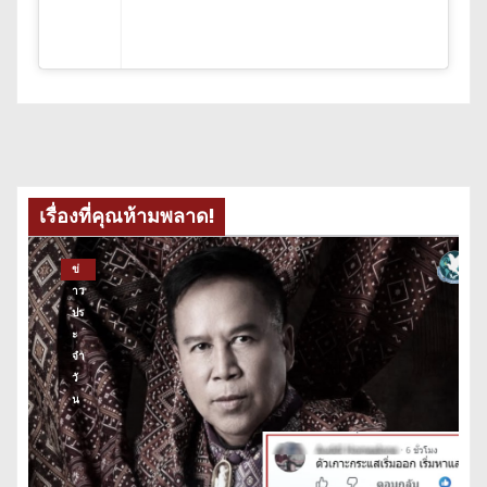
เรื่องที่คุณห้ามพลาด!
ข่
าว
ปร
ะ
จำ
วั
น