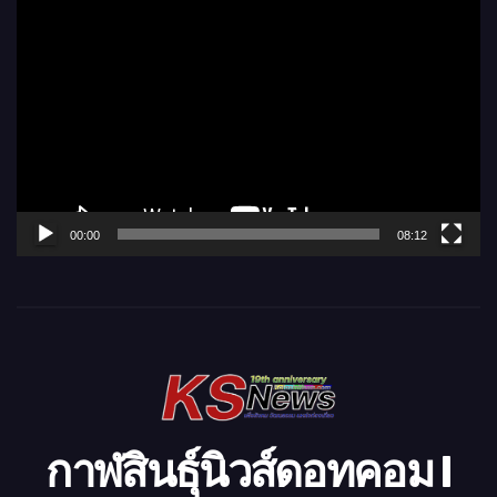
ตั
ว
เ
ล่
น
ไ
ฟ
ล์
00:00
08:12
วิ
ดี
โ
อ
กาฬสินธุ์นิวส์ดอทคอม l