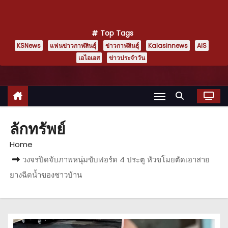
Top Tags
KSNews
แฟนข่าวกาฬสินธุ์
ข่าวกาฬสินธุ์
Kalasinnews
AIS
เอไอเอส
ข่าวประจำวัน
ลักทรัพย์
Home
วงจรปิดจับภาพหนุ่มขับฟอร์ด 4 ประตู หัวขโมยตัดเอาสาย
ยางฉีดน้ำของชาวบ้าน