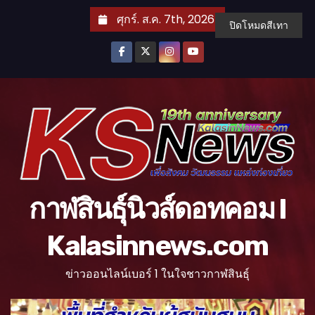
S
ศุกร์. ส.ค. 7th, 2026
ปิดโหมดสีเทา
k
i
p
t
o
c
o
n
t
กาฬสินธุ์นิวส์ดอทคอม l
e
n
Kalasinnews.com
t
ข่าวออนไลน์เบอร์ 1 ในใจชาวกาฬสินธุ์