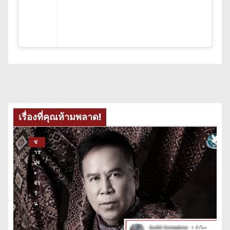
เรื่องที่คุณห้ามพลาด!
ข่
าว
ปร
ะ
จำ
วั
น