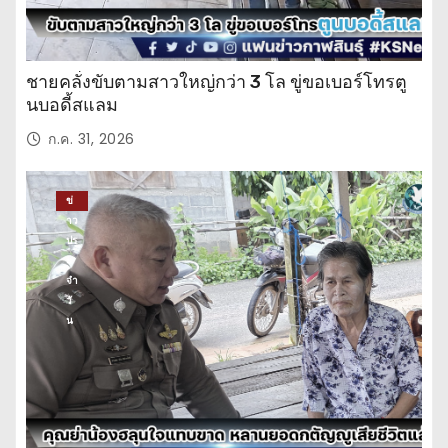
ชายคลั่งขับตามสาวใหญ่กว่า 3 โล ขู่ขอเบอร์โทรตู
นบอดี้สแลม
ก.ค. 31, 2026
ข่
าว
ปร
ะ
จำ
วั
น