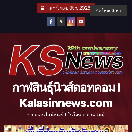
S
เสาร์. ส.ค. 8th, 2026
ปิดโหมดสีเทา
k
i
p
t
o
c
o
n
t
กาฬสินธุ์นิวส์ดอทคอม l
e
n
Kalasinnews.com
t
ข่าวออนไลน์เบอร์ 1 ในใจชาวกาฬสินธุ์