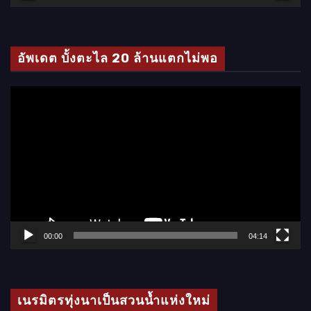
วิ
ดี
โ
อัพเดต บั้งตะไล 20 ล้านแตกไม่พอ
อ
ตั
ว
เ
ล่
น
ไ
ฟ
ล์
00:00
04:14
วิ
ดี
โ
เนรมิตรทุ่งนาเป็นสวนน้ำแห่งใหม่
อ