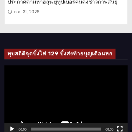
ประกาศตามหาฮลุน ยูทูปเบอร์คนดังชาวกาฬสินธุ์
ก.ค. 31, 2026
ทุบสถิติจุดบั้งไฟ 129 บั้งส่งท้ายบุญเดือนหก
ตั
ว
เ
ล่
น
ไ
ฟ
ล์
00:00
08:35