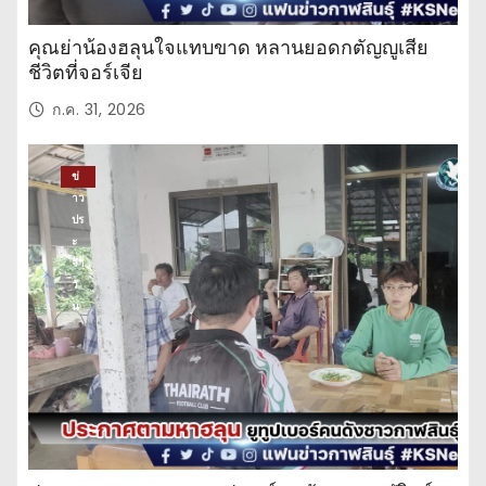
คุณย่าน้องฮลุนใจแทบขาด หลานยอดกตัญญูเสีย
ชีวิตที่จอร์เจีย
ก.ค. 31, 2026
ข่
าว
ปร
ะ
จำ
วั
น