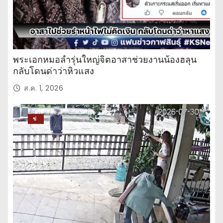
พระเอกหมอลำรุ่นใหญ่จิตอาสาช่วยงานน้องฮลุน
กลับโดนด่าว่าหิวแสง
ส.ค. 1, 2026
ข่
าว
ปร
ะ
จำ
วั
น