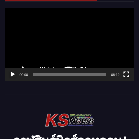
ตั
ว
เ
ล่
น
ไ
ฟ
ล์
00:00
08:12
วิ
ดี
โ
อ