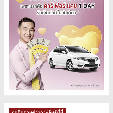
กดติดตามข่าวกาฬสินธุ์ที่นี่