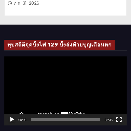
ก.ค. 31, 2026
ทุบสถิติจุดบั้งไฟ 129 บั้งส่งท้ายบุญเดือนหก
ตั
ว
เ
ล่
น
ไ
ฟ
ล์
00:00
08:35
วิ