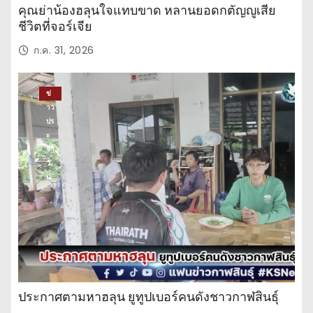
คุณย่าน้องฮลุนใจแทบขาด หลานยอดกตัญญูเสีย
ชีวิตที่จอร์เจีย
ก.ค. 31, 2026
ข่
าว
ปร
ะ
จำ
วั
น
ประกาศตามหาฮลุน ยูทูปเบอร์คนดังชาวกาฬสินธุ์