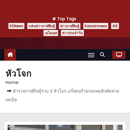
Top Tags
KSNews
แฟนข่าวกาฬสินธุ์
ข่าวกาฬสินธุ์
Kalasinnews
AIS
เอไอเอส
ข่าวประจำวัน
หัวโจก
Home
ตำรวจกาฬสินธุ์รวบ 3 หัวโจก แก๊งคนร้ายก่อเหตุลักตัดสาย
เคเบิล