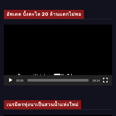
ดี
โ
อัพเดต บั้งตะไล 20 ล้านแตกไม่พอ
อ
ตั
ว
เ
ล่
น
ไ
ฟ
ล์
00:00
04:14
วิ
ดี
โ
เนรมิตรทุ่งนาเป็นสวนน้ำแห่งใหม่
อ