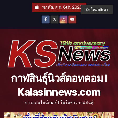
S
พฤหัส. ส.ค. 6th, 2026
ปิดโหมดสีเทา
k
i
p
t
o
c
o
n
t
กาฬสินธุ์นิวส์ดอทคอม l
e
n
Kalasinnews.com
t
ข่าวออนไลน์เบอร์ 1 ในใจชาวกาฬสินธุ์