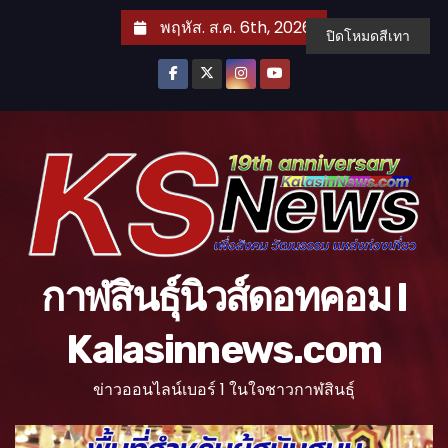
S
พฤหัส. ส.ค. 6th, 2026
ปิดโหมดสีเทา
k
i
p
t
o
c
o
n
t
กาฬสินธุ์นิวส์ดอทคอม l
e
n
Kalasinnews.com
t
ข่าวออนไลน์เบอร์ 1 ในใจชาวกาฬสินธุ์