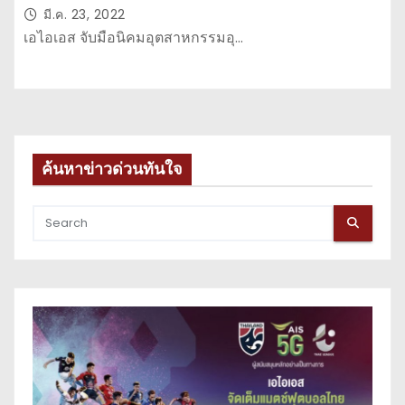
เดินหน้ายกระดับนิคมอุตสาหกรรมภาค
มี.ค. 23, 2022
อีสาน
เอไอเอส จับมือนิคมอุตสาหกรรมอุ…
ค้นหาข่าวด่วนทันใจ