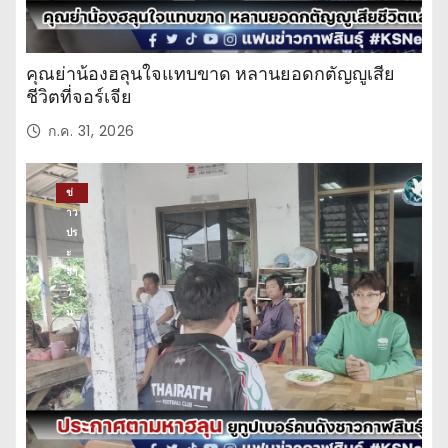
คุณย่าน้องฮลุนใจแทบขาด หลานยอดกตัญญูเสีย
ชีวิตที่จอร์เจีย
ก.ค. 31, 2026
ข่
าว
ปร
ะ
จำ
วั
น