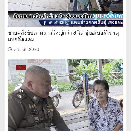
ชายคลั่งขับตามสาวใหญ่กว่า 3 โล ขู่ขอเบอร์โทรตู
นบอดี้สแลม
ก.ค. 31, 2026
ข่
าว
ปร
ะ
จำ
วั
น