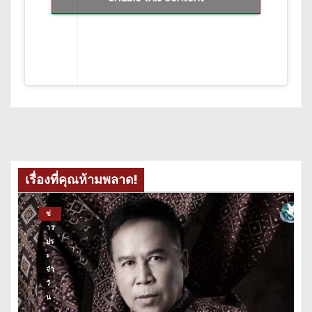
เรื่องที่คุณห้ามพลาด!
ข่
าว
ปร
ะ
จำ
วั
น