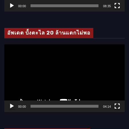
ล์
00:00
08:35
วิ
ดี
โ
อัพเดต บั้งตะไล 20 ล้านแตกไม่พอ
อ
ตั
ว
เ
ล่
น
ไ
ฟ
ล์
00:00
04:14
วิ
ดี
โ