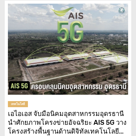
เทคโนโลยี
เอไอเอส จับมือนิคมอุตสาหกรรมอุดรธานี
นำศักยภาพโครงข่ายอัจฉริยะ AIS 5G วาง
โครงสร้างพื้นฐานด้านดิจิทัลเทคโนโลยี