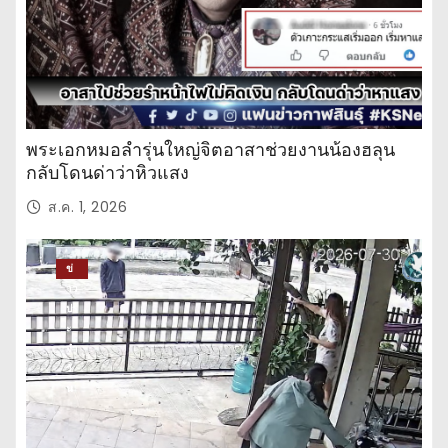
พระเอกหมอลำรุ่นใหญ่จิตอาสาช่วยงานน้องฮลุน
กลับโดนด่าว่าหิวแสง
ส.ค. 1, 2026
ข่
าว
ปร
ะ
จำ
วั
น