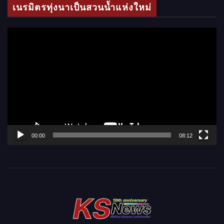
เนรมิตรทุ่งนาเป็นสวนน้ำแห่งใหม่
อ
ตั
ว
เ
ล่
น
ไ
ฟ
ล์
00:00
08:12
วิ
ดี
โ
อ