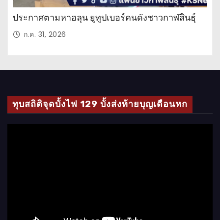
ประกาศตามหาฮลุน ยูทูปเบอร์คนดังชาวกาฬสินธุ์
ก.ค. 31, 2026
ทุบสถิติจุดบั้งไฟ 129 บั้งส่งท้ายบุญเดือนหก
ตั
ว
เ
ล่
น
ไ
ฟ