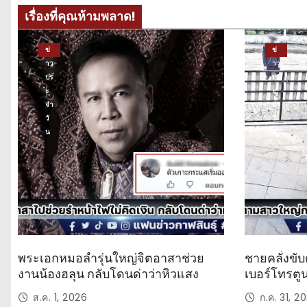
เรื่องที่คุณห้ามพลาด!
ข่
ข่
าว
าว
ปร
ปร
ะ
ะ
จำ
จำ
วั
วั
น
น
พระเอกหมอลำรุ่นใหญ่จิตอาสาช่วย
ชายคลั่งขับ
งานน้องฮลุน กลับโดนด่าว่าหิวแสง
เบอร์โทรตู
ส.ค. 1, 2026
ก.ค. 31, 2