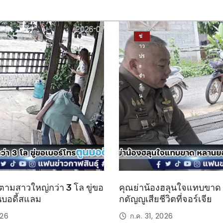
ข่
าว
ปร
ะ
จำ
วั
น
ตามสาวใหญ่กว่า 3 โล ขู่ขอ
คุณย่าน้องฮลุนใจแทบขา
นบอดี้สแลม
กตัญญูเสียชีวิตที่จอร์เจีย
026
ก.ค. 31, 2026