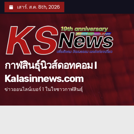
S
เสาร์. ส.ค. 8th, 2026
k
i
p
t
o
c
o
กาฬสินธุ์นิวส์ดอทคอม l
n
Kalasinnews.com
t
e
ข่าวออนไลน์เบอร์ 1 ในใจชาวกาฬสินธุ์
n
t