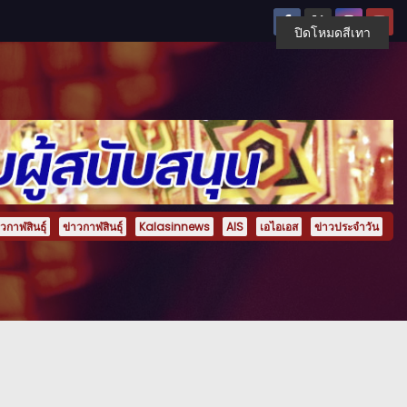
ปิดโหมดสีเทา
กาฬสินธุ์
ข่าวกาฬสินธุ์
Kalasinnews
AIS
เอไอเอส
ข่าวประจำวัน