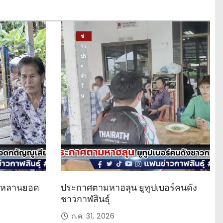
ข่
าว
ปร
ะ
จำ
วั
น
ด หลานยอด
ประกาศตามหาฮลุน ยูทูปเบอร์คนดัง
ชาวกาฬสินธุ์
ก.ค. 31, 2026