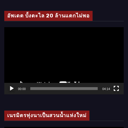
ดี
โ
อัพเดต บั้งตะไล 20 ล้านแตกไม่พอ
อ
ตั
ว
เ
ล่
น
ไ
ฟ
ล์
00:00
04:14
วิ
ดี
โ
เนรมิตรทุ่งนาเป็นสวนน้ำแห่งใหม่
อ