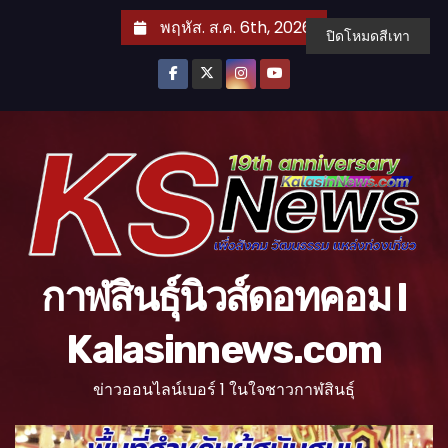
S
พฤหัส. ส.ค. 6th, 2026
ปิดโหมดสีเทา
k
i
p
t
o
c
o
n
t
กาฬสินธุ์นิวส์ดอทคอม l
e
n
Kalasinnews.com
t
ข่าวออนไลน์เบอร์ 1 ในใจชาวกาฬสินธุ์