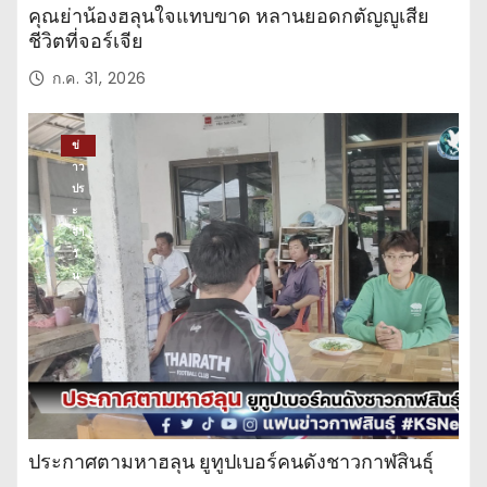
คุณย่าน้องฮลุนใจแทบขาด หลานยอดกตัญญูเสีย
ชีวิตที่จอร์เจีย
ก.ค. 31, 2026
ข่
าว
ปร
ะ
จำ
วั
น
ประกาศตามหาฮลุน ยูทูปเบอร์คนดังชาวกาฬสินธุ์