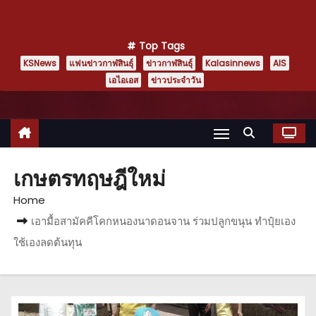
Top Tags
KSNews
แฟนข่าวกาฬสินธุ์
ข่าวกาฬสินธุ์
Kalasinnews
AIS
เอไอเอส
ข่าวประจำวัน
เกษตรทฤษฎีใหม่
Home
เอามื้อสามัคคีโคกหนองนาดอนจาน ร่วมปลูกขนุน ทำปุ๋ยเอง
ใช้เองลดต้นทุน