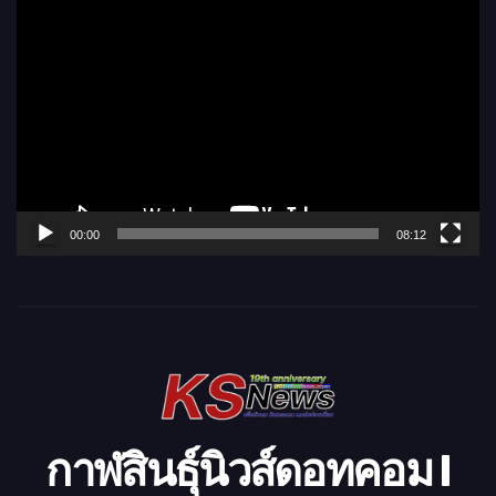
ตั
ว
เ
ล่
น
ไ
ฟ
ล์
00:00
08:12
วิ
ดี
โ
อ
กาฬสินธุ์นิวส์ดอทคอม l