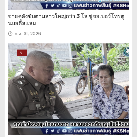
ชายคลั่งขับตามสาวใหญ่กว่า 3 โล ขู่ขอเบอร์โทรตู
นบอดี้สแลม
ก.ค. 31, 2026
ข่
าว
ปร
ะ
จำ
วั
น