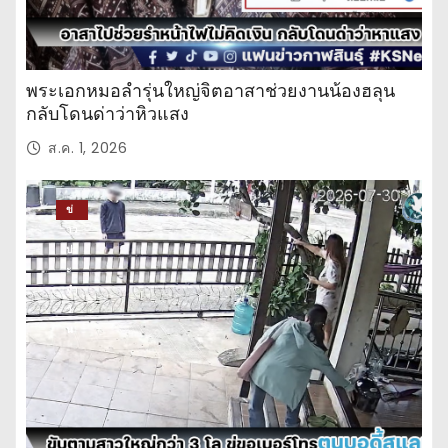
พระเอกหมอลำรุ่นใหญ่จิตอาสาช่วยงานน้องฮลุน
กลับโดนด่าว่าหิวแสง
ส.ค. 1, 2026
ข่
าว
ปร
ะ
จำ
วั
น