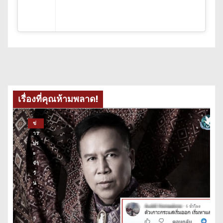
เรื่องที่คุณห้ามพลาด!
ข่
าว
ปร
ะ
จำ
วั
น