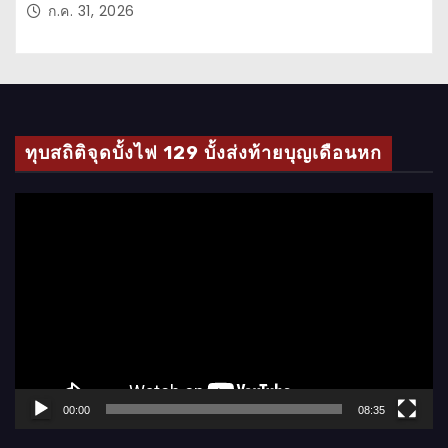
ก.ค. 31, 2026
ทุบสถิติจุดบั้งไฟ 129 บั้งส่งท้ายบุญเดือนหก
ตั
ว
เ
ล่
น
ไ
ฟ
ล์
00:00
08:35
วิ