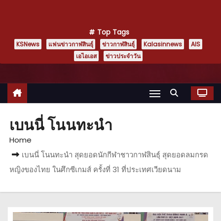
Top Tags
KSNews
แฟนข่าวกาฬสินธุ์
ข่าวกาฬสินธุ์
Kalasinnews
AIS
เอไอเอส
ข่าวประจำวัน
เบนนี่ โนนทะนำ
Home
เบนนี่ โนนทะนำ สุดยอดนักกีฬาชาวกาฬสินธุ์ สุดยอดลมกรด
หญิงของไทย ในศึกซีเกมส์ ครั้งที่ 31 ที่ประเทศเวียดนาม