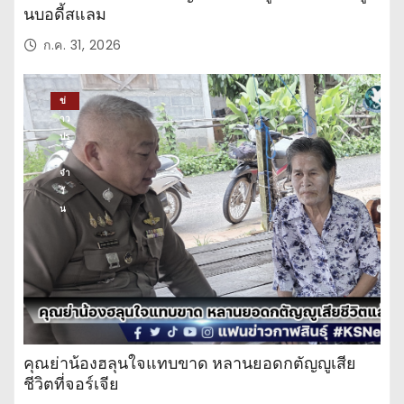
นบอดี้สแลม
ก.ค. 31, 2026
ข่
าว
ปร
ะ
จำ
วั
น
คุณย่าน้องฮลุนใจแทบขาด หลานยอดกตัญญูเสีย
ชีวิตที่จอร์เจีย