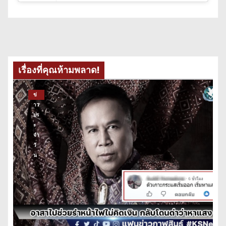
เรื่องที่คุณห้ามพลาด!
ข่
าว
ปร
ะ
จำ
วั
น