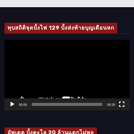
ทุบสถิติจุดบั้งไฟ 129 บั้งส่งท้ายบุญเดือนหก
ตั
ว
เ
ล่
น
ไ
ฟ
ล์
00:00
08:35
วิ
ดี
โ
อัพเดต บั้งตะไล 20 ล้านแตกไม่พอ