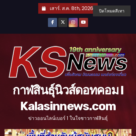
S
เสาร์. ส.ค. 8th, 2026
ปิดโหมดสีเทา
k
i
p
t
o
c
o
n
t
กาฬสินธุ์นิวส์ดอทคอม l
e
n
Kalasinnews.com
t
ข่าวออนไลน์เบอร์ 1 ในใจชาวกาฬสินธุ์