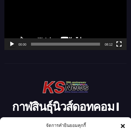
เ
ล่
น
ไ
ฟ
ล์
00:00
08:12
วิ
ดี
โ
อ
กาฬสินธุ์นิวส์ดอทคอม l
Kalasinnews.com
จัดการคำยินยอมคุกกี้