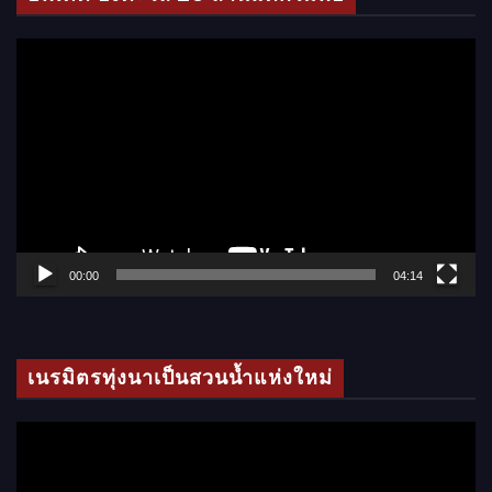
อ
ตั
ว
เ
ล่
น
ไ
ฟ
ล์
00:00
04:14
วิ
ดี
โ
เนรมิตรทุ่งนาเป็นสวนน้ำแห่งใหม่
อ
ตั
ว