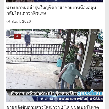
พระเอกหมอลำรุ่นใหญ่จิตอาสาช่วยงานน้องฮลุน
กลับโดนด่าว่าหิวแสง
ส.ค. 1, 2026
ข่
าว
ปร
ะ
จำ
วั
น
ชายคลั่งขับตามสาวใหญ่กว่า 3 โล ขู่ขอเบอร์โทรตู