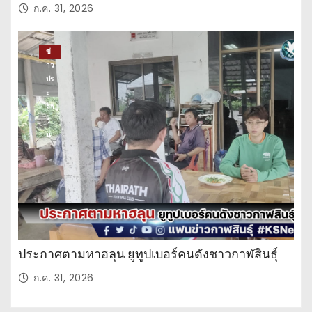
ก.ค. 31, 2026
ข่
าว
ปร
ะ
จำ
วั
น
ประกาศตามหาฮลุน ยูทูปเบอร์คนดังชาวกาฬสินธุ์
ก.ค. 31, 2026