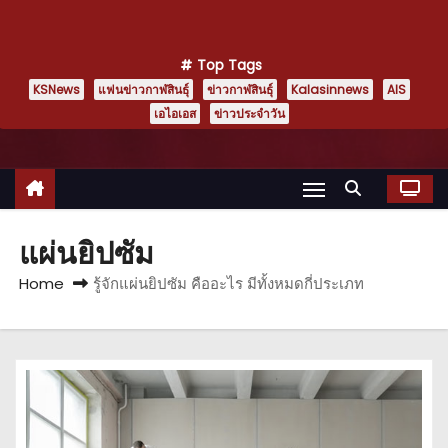
Top Tags
KSNews
แฟนข่าวกาฬสินธุ์
ข่าวกาฬสินธุ์
Kalasinnews
AIS
เอไอเอส
ข่าวประจำวัน
แผ่นยิปซัม
Home
รู้จักแผ่นยิปซัม คืออะไร มีทั้งหมดกี่ประเภท