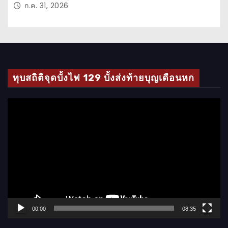
ก.ค. 31, 2026
ทุบสถิติจุดบั้งไฟ 129 บั้งส่งท้ายบุญเดือนหก
ตั
ว
เ
ล่
น
ไ
ฟ
ล์
00:00
08:35
วิ