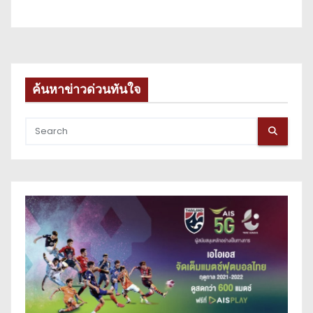
ค้นหาข่าวด่วนทันใจ