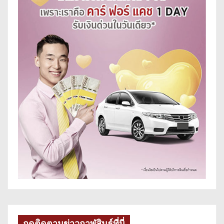
กดติดตามข่าวกาฬสินธุ์ที่นี่