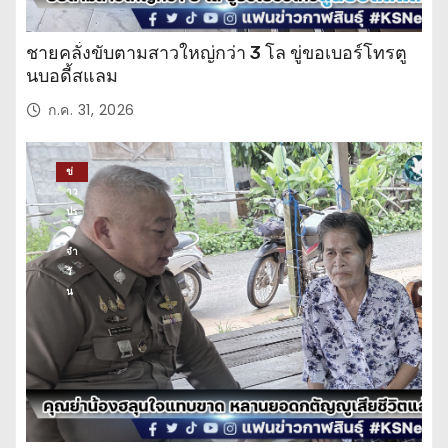
ชายคลั่งขับตามสาวใหญ่กว่า 3 โล ขู่ขอเบอร์โทรตู
นบอดี้สแลม
ก.ค. 31, 2026
ข่
าว
ปร
ะ
จำ
วั
น