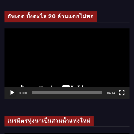
ดี
โ
อัพเดต บั้งตะไล 20 ล้านแตกไม่พอ
อ
ตั
ว
เ
ล่
น
ไ
ฟ
ล์
00:00
04:14
วิ
ดี
โ
เนรมิตรทุ่งนาเป็นสวนน้ำแห่งใหม่
อ