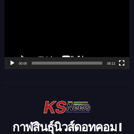
ตั
ว
เ
ล่
น
ไ
ฟ
ล์
00:00
08:12
วิ
ดี
โ
อ
กาฬสินธุ์นิวส์ดอทคอม l