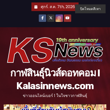
S
ศุกร์. ส.ค. 7th, 2026
ปิดโหมดสีเทา
k
i
p
t
o
c
o
n
t
กาฬสินธุ์นิวส์ดอทคอม l
e
n
Kalasinnews.com
t
ข่าวออนไลน์เบอร์ 1 ในใจชาวกาฬสินธุ์