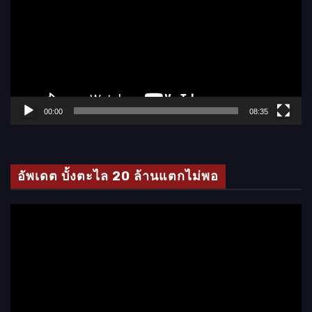
เ
ล่
น
ไ
ฟ
ล์
00:00
08:35
วิ
ดี
โ
อัพเดต บั้งตะไล 20 ล้านแตกไม่พอ
อ
ตั
ว
เ
ล่
น
ไ