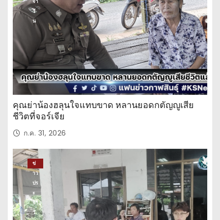
จำ
วั
น
คุณย่าน้องฮลุนใจแทบขาด หลานยอดกตัญญูเสีย
ชีวิตที่จอร์เจีย
ก.ค. 31, 2026
ข่
าว
ปร
ะ
จำ
วั