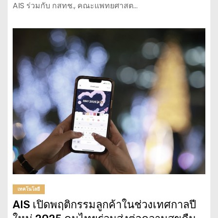
AIS ร่วมกับ กสทช., คณะแพทยศาสต…
เทคโนโลยี
AIS เปิดพฤติกรรมลูกค้าในช่วงเทศกาลปี