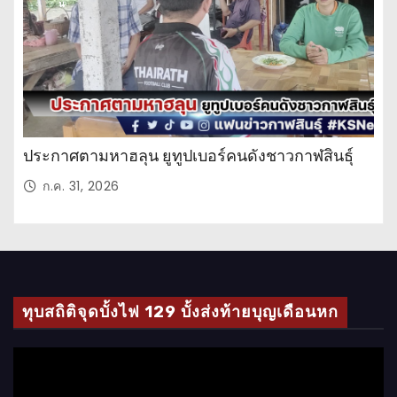
น
ประกาศตามหาฮลุน ยูทูปเบอร์คนดังชาวกาฬสินธุ์
ก.ค. 31, 2026
ทุบสถิติจุดบั้งไฟ 129 บั้งส่งท้ายบุญเดือนหก
ตั
ว