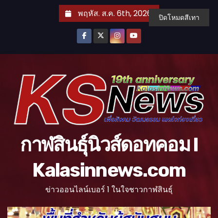
S
พฤหัส. ส.ค. 6th, 2026
ปิดโหมดสีเทา
k
i
p
t
o
c
o
n
t
กาฬสินธุ์นิวส์ดอทคอม l
e
n
Kalasinnews.com
t
ข่าวออนไลน์เบอร์ 1 ในใจชาวกาฬสินธุ์