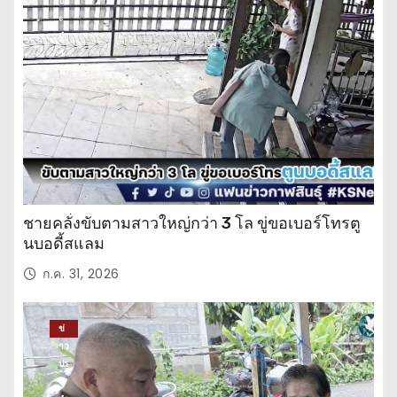
ปร
ะ
จำ
วั
น
ชายคลั่งขับตามสาวใหญ่กว่า 3 โล ขู่ขอเบอร์โทรตู
นบอดี้สแลม
ก.ค. 31, 2026
ข่
าว
ปร
ะ