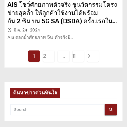
AIS โชว์ศักยภาพตัวจริง ชูนวัตกรรมโครง
ข่ายสุดล้ำ ให้ลูกค้าใช้งานได้พร้อม
กัน 2 ซิม บน 5G SA (DSDA) ครั้งแรกใน
ไทย ยกระดับประสบการณ์ดิจิทัลของคน
มี.ค. 24, 2024
ไทยไปอีกขั้น
AIS ตอกย้ำศักยภาพ 5G ตัวจริงมี…
P
1
2
…
11
o
s
t
ค้นหาข่าวด่วนทันใจ
s
p