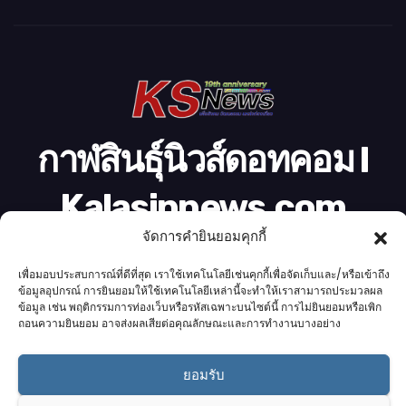
ดี
โ
อ
กาฬสินธุ์นิวส์ดอทคอม l
Kalasinnews.com
จัดการคำยินยอมคุกกี้
ข่าวออนไลน์เบอร์ 1 ในใจชาวกาฬสินธุ์
เพื่อมอบประสบการณ์ที่ดีที่สุด เราใช้เทคโนโลยีเช่นคุกกี้เพื่อจัดเก็บและ/หรือเข้าถึง
ข้อมูลอุปกรณ์ การยินยอมให้ใช้เทคโนโลยีเหล่านี้จะทำให้เราสามารถประมวลผล
ข้อมูล เช่น พฤติกรรมการท่องเว็บหรือรหัสเฉพาะบนไซต์นี้ การไม่ยินยอมหรือเพิก
ถอนความยินยอม อาจส่งผลเสียต่อคุณลักษณะและการทำงานบางอย่าง
Proudly powered by K.S.Network
|
Theme: News by
K.S.Network
.
ยอมรับ
Home
Cookie Policy (UK)
Login Customizer