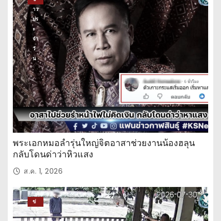
าว
ปร
ะ
จำ
วั
น
พระเอกหมอลำรุ่นใหญ่จิตอาสาช่วยงานน้องฮลุน
กลับโดนด่าว่าหิวแสง
ส.ค. 1, 2026
ข่
าว