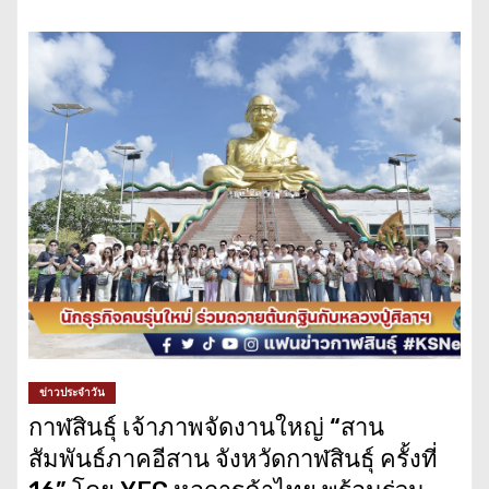
ข่าวประจำวัน
กาฬสินธุ์ เจ้าภาพจัดงานใหญ่ “สาน
สัมพันธ์ภาคอีสาน จังหวัดกาฬสินธุ์ ครั้งที่