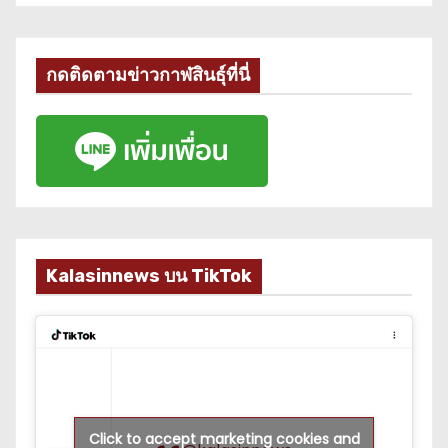
กดติดตามข่าวกาฬสินธุ์ที่นี่
Kalasinnews บน TikTok
Click to accept marketing cookies and