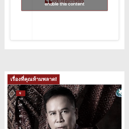
@kalasinnews
enable this content
เรื่องที่คุณห้ามพลาด!
ข่
าว
ปร
ะ
จำ
วั
น