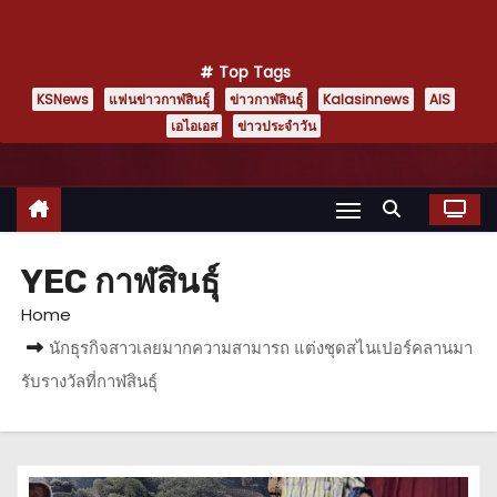
Top Tags
KSNews
แฟนข่าวกาฬสินธุ์
ข่าวกาฬสินธุ์
Kalasinnews
AIS
เอไอเอส
ข่าวประจำวัน
YEC กาฬสินธุ์
Home
นักธุรกิจสาวเลยมากความสามารถ แต่งชุดสไนเปอร์คลานมา
รับรางวัลที่กาฬสินธุ์