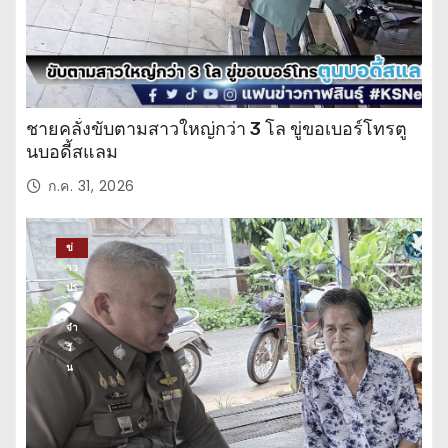
ชายคลั่งขับตามสาวใหญ่กว่า 3 โล ขู่ขอเบอร์โทรตู
นบอดี้สแลม
ก.ค. 31, 2026
ข่
าว
ปร
ะ
จำ
วั
น