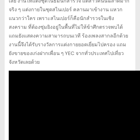
เลย งานให้แต่งชุดในธีมนักสำรวจ แต่สาวคนนี้ฉลาดมาก
จริง ๆ แต่งกายในชุดสไนเปอร์ คลานมาเข้างาน แหวก
แนวกว่าใคร เพราะสไนเปอร์ก็คือนักสำรวจในเชิง
สงคราม ที่ต้องซุ่มยิงอยู่ในพื้นที่ไม่ให้ข้าศึกตรวจพบได้
แถมยังแสดงความสามารถบนเวที ร้องเพลงสากลอีกด้วย
งานนี้จึงได้รับรางวัลการแต่งกายยอดเยี่ยมไปครอง แถม
ยังขายของเก่งฝากเพื่อน ๆ YEC จากทั่วประเทศไปเที่ยว
จังหวัดเลยด้วย