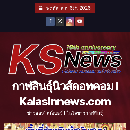
S
พฤหัส. ส.ค. 6th, 2026
k
i
p
t
o
c
o
n
t
กาฬสินธุ์นิวส์ดอทคอม l
e
n
Kalasinnews.com
t
ข่าวออนไลน์เบอร์ 1 ในใจชาวกาฬสินธุ์