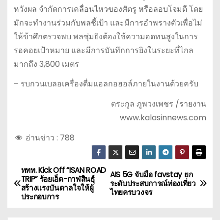
หวังผล จำกัดการเคลื่อนไหวของศัตรู หรือลอบโจมตี โดย
มักจะทำงานร่วมกับพลชี้เป้า และมีการอำพรางตัวเพื่อไม่
ให้ข้าศึกตรวจพบ พลซุ่มยิงต้องใช้ความอดทนสูงในการ
รอคอยเป้าหมาย และมีการบันทึกการยิงในระยะที่ไกล
มากถึง 3,800 เมตร
– รบกวนเบลอเครื่องดื่มแอลกอฮอล์ภายในงานด้วยครับ
ตระกูล ภูพวงเพชร /รายงาน
www.kalasinnews.com
อ่านข่าว :
788
ททท. Kick Off “ISAN ROAD
แ
AIS 5G จับมือ favstay ยก
TRIP” ร้อยเอ็ด-กาฬสินธุ์
ระดับประสบการณ์ท่องเที่ยว
สร้างแรงบันดาลใจให้ผู้
น
ไทยครบวงจร
ประกอบการ
ะ