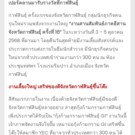
เปอร์คลานมารับรางวัลที่กาฬสินธุ์
กาฬสินธุ์ ครั้งแรกของจังหวัดกาฬสินธุ์ กลุ่มนักธุรกิจคน
รุ่นใหม่รวมพลังจากงานใหญ่
“งานสานสัมพันธ์ภาคอีสาน
จังหวัดกาฬสินธุ์ ครั้งที่ 16”
ในระหว่างวันที่ 3 – 5 ตุลาคม
2568 ที่ผ่านมา โดยคืนวันสุดท้ายมีงานเลี้ยงสังสรรค์และ
ประกวดการแต่งกายในธีมนักสำรวจ มีนักธุรกิจคนรุ่น
ใหม่จากทั่วประเทศเข้าร่วมงานกว่า 300 คน ณ ห้อง
ประชุมทศพร โรงแรมริมปาว อำเภอเมือง จังหวัด
กาฬสินธุ์
งานเลี้ยงใหญ่ เสริฟของดีจังหวัดกาฬสินธุ์ขึ้นโต๊ะ
สีสันแรกภายในงาน เนื่องด้วยจังหวัดกาฬสินธุ์มีของดี
จังหวัดกาฬสินธุ์หลายอย่าง ล่าสุดกุ้งก้ามกรามกาฬสินธุ์
เพิ่งประกาศได้รับเป็น “กุ้งก้ามกรามกาฬสินธุ์ GI” งานวันนี้
เจ้าภาพจัดงานจึงใจปั๊ม เหมาบ่อกุ้งก้ามกราม GI เสริฟขึ้น
โต๊ะให้สมาชิก YEC ที่มาจากทั่วประเทศกว่า 300 คน ได้