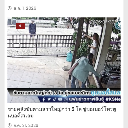
ส.ค. 1, 2026
ข่
าว
ปร
ะ
จำ
วั
น
ชายคลั่งขับตามสาวใหญ่กว่า 3 โล ขู่ขอเบอร์โทรตู
นบอดี้สแลม
ก.ค. 31, 2026