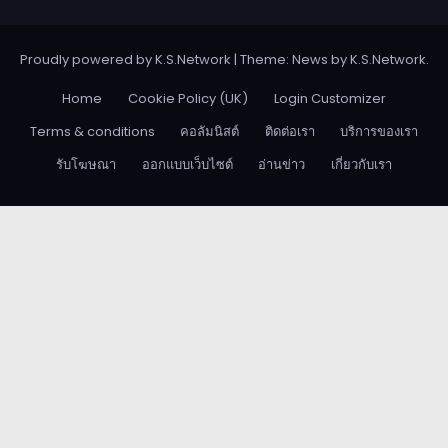
Proudly powered by K.S.Network
|
Theme: News by
K.S.Network
.
Home
Cookie Policy (UK)
Login Customizer
Terms & conditions
คอลัมนิสต์
ติดต่อเรา
บริการของเรา
รับโฆษณา
ออกแบบเว็บไซต์
อ่านข่าว
เกี่ยวกับเรา