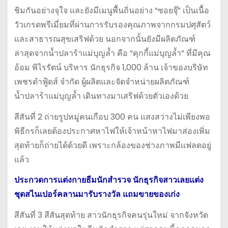
ชิมกันอย่างจุใจ และยังมีเมนูพื้นถิ่นอย่าง “ซอยจุ๊” เป็นเนื้อ
วัวเกรดพรีเมี่ยมที่ผ่านการรับรองคุณภาพจากกรมปศุสัตว์
และสาธารณสุขเสริฟด้วย นอกจากนั้นยังมีผลิตภัณฑ์
ล่าสุดจากน้ำปลาร้าแม่บุญล้ำ คือ “คุกกี้แม่บุญล้ำ” ที่มีคุณ
อ้อม พิไรรัตน์ บริหาร นักธุรกิจ 1,000 ล้าน เจ้าของบริษัท
เพชรดำฟู้ดส์ จำกัด ผู้ผลิตและจัดจำหน่ายผลิตภัณฑ์
น้ำปลาร้าแม่บุญล้ำ เดินทางมาเสริฟด้วยตัวเองด้วย
สีสันที่ 2 ถ่ายรูปหมู่คนเกือบ 300 คน แสงสว่างไม่เพียงพอ
พิธีกรก็เลยต้องประกาศหาไฟให้เจ้าหน้าหาไฟมาส่องเพิ่ม
สุดท้ายก็ถ่ายได้ด้วยดี เพราะกล้องของช่างภาพมีแฟลตอยู่
แล้ว
ประกวดการแต่งกายธีมนักสำรวจ นักธุรกิจสาวเลยแต่ง
ชุดสไนเปอร์คลานมารับรางวัล แถมขายของเก่ง
สีสันที่ 3 สีสันสุดท้าย สาวนักธุรกิจคนรุ่นใหม่ จากจังหวัด