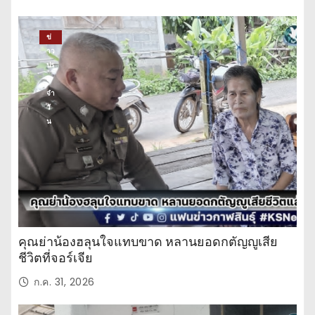
ข่
าว
ปร
ะ
จำ
วั
น
คุณย่าน้องฮลุนใจแทบขาด หลานยอดกตัญญูเสีย
ชีวิตที่จอร์เจีย
ก.ค. 31, 2026