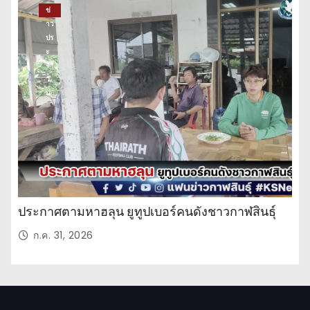
ข่
าว
ปร
ะ
จำ
วั
น
ประกาศตามหาฮลุน ยูทูปเบอร์คนดังชาวกาฬสินธุ์
ก.ค. 31, 2026