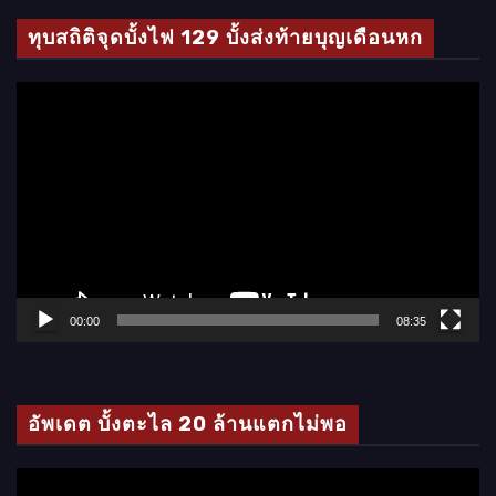
ทุบสถิติจุดบั้งไฟ 129 บั้งส่งท้ายบุญเดือนหก
ตั
ว
เ
ล่
น
ไ
ฟ
ล์
00:00
08:35
วิ
ดี
โ
อัพเดต บั้งตะไล 20 ล้านแตกไม่พอ
อ
ตั