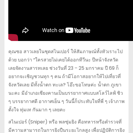
คุณซอ สาวเลยในชุดสไนเปอร์ ให้สัมภาษณ์ทั้งหัวเราะไป
ด้วย บอกว่า “ใครสวยไม่เคยได้ออกทีวีนะ ปีหน้าจังหวัด
เลยจัดงานสารทเลย ช่วงวันที่ 23 – 25 มกราคม ปี 69 ก็
อยากจะเชิญชวนทุก ๆ คน ถ้ามีโอกาสอยากให้ไปเที่ยวที่
จังหวัดเลย มีทั้งน้ำตก ทะเล? โอ๊ะขอโทษค่ะ น้ำตก ภูเขา
นะคะ มีอำเภอเชียงคานเป็นบรรยากาศแบบสโลว์ไลฟ์ ชิว
ๆ บรรยากาศดี อากาศเย็น ๆ วันนี้ก็ประทับใจที่พี่ ๆ เจ้าภาพ
ตั้งใจ ทุ่มเท กันมาก ๆ เลยคะ
สไนเปอร์ (Sniper) หรือ พลซุ่มยิง คือทหารหรือตำรวจที่
มีความสามารถในการยิงปืนระยะไกลสูง เพื่อปฏิบัติการยิง