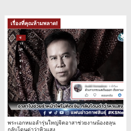
เรื่องที่คุณห้ามพลาด!
ข่
าว
ปร
ะ
จำ
วั
น
พระเอกหมอลำรุ่นใหญ่จิตอาสาช่วยงานน้องฮลุน
กลับโดนด่าว่าหิวแสง