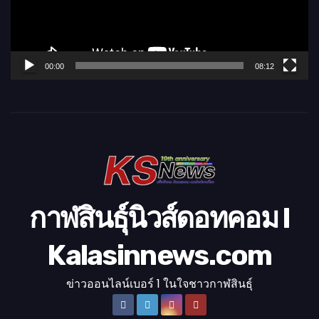
น
ไ
ฟ
ล์
00:00
08:12
วิ
ดี
โ
อ
กาฬสินธุ์นิวส์ดอทคอม l
Kalasinnews.com
ข่าวออนไลน์เบอร์ 1 ในใจชาวกาฬสินธุ์