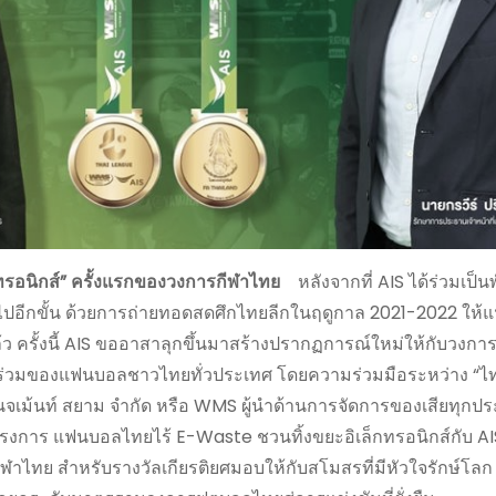
็กทรอนิกส์” ครั้งแรกของวงการกีฬาไทย
หลังจากที่ AIS ได้ร่วมเป็
ปอีกขั้น ด้วยการถ่ายทอดสดศึกไทยลีกในฤดูกาล 2021-2022 ให
ล้ว ครั้งนี้ AIS ขออาสาลุกขึ้นมาสร้างปรากฏการณ์ใหม่ให้กับวงก
ส่วนร่วมของแฟนบอลชาวไทยทั่วประเทศ โดยความร่วมมือระหว่าง “ไทย
เนจเม้นท์ สยาม จำกัด หรือ WMS ผู้นำด้านการจัดการของเสียทุกป
งการ แฟนบอลไทยไร้ E-Waste ชวนทิ้งขยะอิเล็กทรอนิกส์กับ AIS
ฬาไทย สำหรับรางวัลเกียรติยศมอบให้กับสโมสรที่มีหัวใจรักษ์โลก