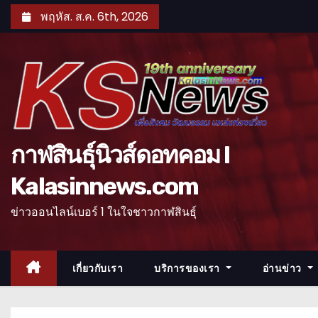
S
พฤหัส. ส.ค. 6th, 2026
k
i
p
t
o
c
o
กาฬสินธุ์นิวส์ดอทคอม l
n
Kalasinnews.com
t
e
ข่าวออนไลน์เบอร์ 1 ในใจชาวกาฬสินธุ์
n
t
เกี่ยวกับเรา
บริการของเรา
อ่านข่าว