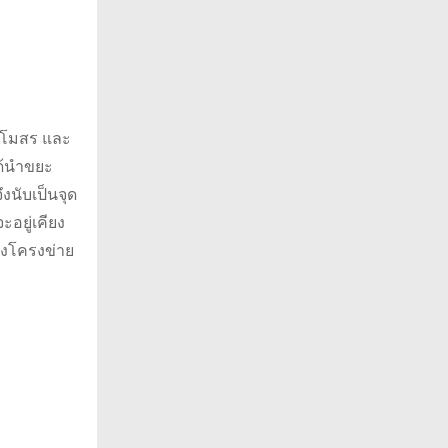
 สโมสร และ
ด้นำขยะ
งนับเป็นจุด
อยู่เคียง
องโครงข่าย