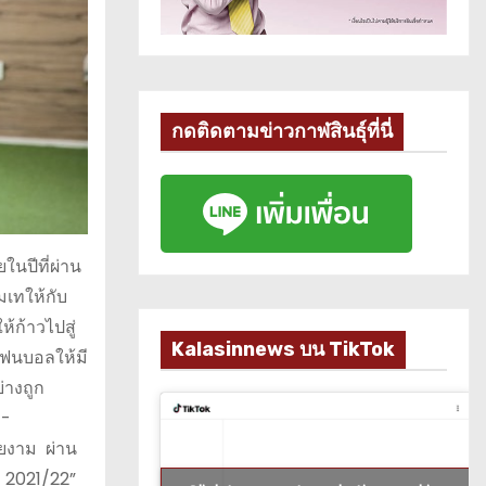
กดติดตามข่าวกาฬสินธุ์ที่นี่
ในปีที่ผ่าน
เทให้กับ
้ก้าวไปสู่
Kalasinnews บน TikTok
แฟนบอลให้มี
่างถูก
E-
วยงาม ผ่าน
ล 2021/22”