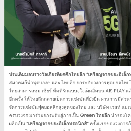
ประเดิมมอบรางวัลเกียรติยศศึกไทยลีก “เหรียญจากขยะอิเล
สมาคมกีฬาฟุตบอลฯ และ ไทยลีก ยกระดับวงการฟุตบอลไทยไ
ไทยสามารถชม เชียร์ ทีมที่รักแบบจุใจเต็มอิ่มบน AIS PLAY แ
อีกครั้ง ให้ไทยลีกกลายเป็นการแข่งขันที่ยั่งยืน ผ่านการมี
จัดการแข่งขันฟุตบอลลีกสูงสุดของไทย และ บริษัท เวสท์ แม
ครบวงจร มาร่วมยกระดับสู่การเป็น
Green ไทยลีก
นำร่องโคร
ผลิตเป็น
“เหรียญจากขยะอิเล็กทรอนิกส์”
ครั้งแรกของวงการกี