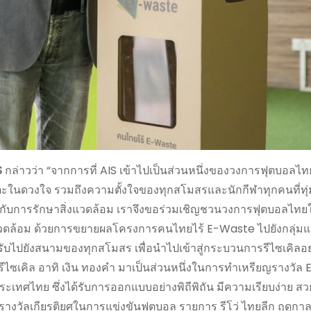
S
กล่าวว่า “จากการที่ AIS เข้าไปเป็นส่วนหนึ่งของวงการฟุตบอลไทย
ะในดวงใจ รวมถึงความตั้งใจของทุกสโมสรและนักกีฬาทุกคนที่ทุ่ม
ญกับการรักษาสิ่งแวดล้อม เราจึงขอร่วมเชิญชวนวงการฟุตบอลไทยให
แวดล้อม ด้วยการขยายผลโครงการคนไทยไร้ E-Waste ไปยังกลุ่ม
ุดรับไปยังสนามของทุกสโมสร เพื่อนำไปเข้าสู่กระบวนการรีไซเคิลอย
ากรีไซเคิล อาทิ เงิน ทองคำ มาเป็นส่วนหนึ่งในการทำเหรียญรางวัล 
ทศไทย ซึ่งได้รับการออกแบบอย่างพิถีพิถัน มีความเรียบง่าย ส
็นรางวัลเกียรติยศในการแข่งขันฟุตบอล รายการ รีโว่ ไทยลีก ฤดูกา