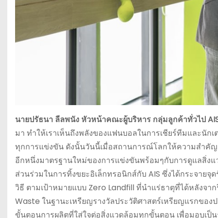
นายปรัธนา ลีลพนัง หัวหน้าคณะผู้บริหาร กลุ่มลูกค้าทั่วไป AI
มา ทำให้เราเห็นถึงพลังของแฟนบอลในการเชียร์ทีมและนักเต
ทุกการแข่งขัน ดังนั้นวันนี้เมื่อสถานการณ์โลกให้ความสำคั
อีกหนึ่งมาตรฐานใหม่ของการแข่งขันพร้อมๆกับการดูแลสิ่ง
ส่วนร่วมในการทิ้งขยะอิเล็กทรอนิกส์กับ AIS ซึ่งได้กระจายจ
วิธี ตามเป้าหมายแบบ Zero Landfill ที่นำแร่ธาตุที่ได้หลังจ
Waste ในฐานะเหรียญรางวัลประวัติศาสตร์เหรียญแรกของประเ
ขั้นตอนการผลิตที่ใส่ใจต่อสิ่งแวดล้อมทุกขั้นตอน เพื่อมอบเป