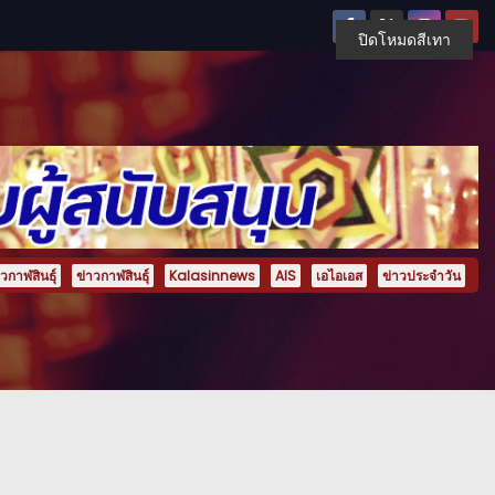
ปิดโหมดสีเทา
กาฬสินธุ์
ข่าวกาฬสินธุ์
Kalasinnews
AIS
เอไอเอส
ข่าวประจำวัน