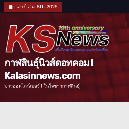
S
เสาร์. ส.ค. 8th, 2026
k
i
p
t
o
c
o
กาฬสินธุ์นิวส์ดอทคอม l
n
Kalasinnews.com
t
e
ข่าวออนไลน์เบอร์ 1 ในใจชาวกาฬสินธุ์
n
t