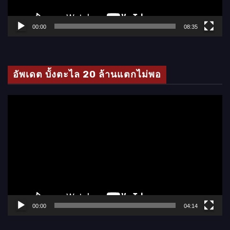
ฟ
ล์
00:00
08:35
วิ
ดี
โ
อัพเดต บั้งตะไล 20 ล้านแตกไม่พอ
อ
ตั
ว
เ
ล่
น
ไ
ฟ
ล์
00:00
04:14
วิ