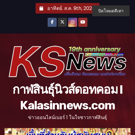
S
อาทิตย์. ส.ค. 9th, 2026
ปิดโหมดสีเทา
k
i
p
t
o
c
o
n
t
กาฬสินธุ์นิวส์ดอทคอม l
e
n
Kalasinnews.com
t
ข่าวออนไลน์เบอร์ 1 ในใจชาวกาฬสินธุ์