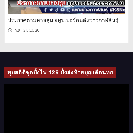
ประกาศตามหาฮลุน ยูทูปเบอร์คนดังชาวกาฬสินธุ์
ก.ค. 31, 2026
ทุบสถิติจุดบั้งไฟ 129 บั้งส่งท้ายบุญเดือนหก
ตั
ว
เ
ล่
น
ไ