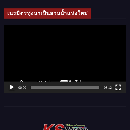
ดี
โ
เนรมิตรทุ่งนาเป็นสวนน้ำแห่งใหม่
อ
ตั
ว
เ
ล่
น
ไ
ฟ
ล์
00:00
08:12
วิ
ดี
โ
อ