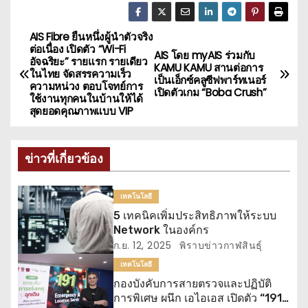
AIS Fibre ยืนหนึ่งผู้นำตัวจริง
แ
ต่อเนื่อง เปิดตัว “Wi-Fi
AIS โดย myAIS ร่วมกับ
อัจฉริยะ” รายแรก รายเดียว
น
KAMU KAMU สานต่อการ
ในไทย จัดสรรความเร็ว
เป็นเอ็กซ์คลูซีฟพาร์ทเนอร์
ความหน่วง ตอบโจทย์การ
เปิดตัวเกม “Boba Crush”
ะ
ใช้งานทุกคนในบ้านให้ได้
สุดยอดคุณภาพแบบ VIP
แ
น
ข่าวที่เกี่ยวข้อง
ว
เทคโนโลยี
เ
5 เทคนิคเพิ่มประสิทธิภาพให้ระบบ
Network ในองค์กร
รื่
ก.ย. 12, 2025
พิราบข่าวกาฬสินธุ์
เทคโนโลยี
อ
กองบังคับการสายตรวจและปฏิบัติ
การพิเศษ ผนึก เอไอเอส เปิดตัว “191
ง