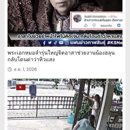
น
พระเอกหมอลำรุ่นใหญ่จิตอาสาช่วยงานน้องฮลุน
กลับโดนด่าว่าหิวแสง
ส.ค. 1, 2026
ข่
าว
ปร
ะ
จำ
วั
น