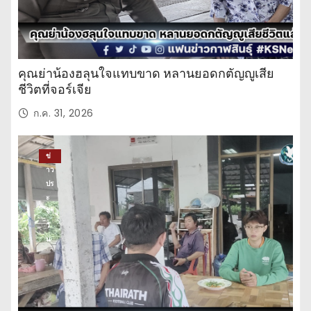
คุณย่าน้องฮลุนใจแทบขาด หลานยอดกตัญญูเสีย
ชีวิตที่จอร์เจีย
ก.ค. 31, 2026
ข่
าว
ปร
ะ
จำ
วั
น