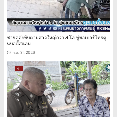
ชายคลั่งขับตามสาวใหญ่กว่า 3 โล ขู่ขอเบอร์โทรตู
นบอดี้สแลม
ก.ค. 31, 2026
ข่
าว
ปร
ะ
จำ
วั
น