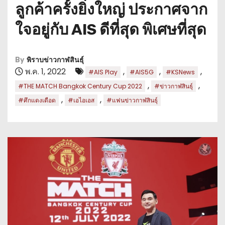
ลูกค้าครั้งยิ่งใหญ่ ประกาศจาก
ใจอยู่กับ AIS ดีที่สุด พิเศษที่สุด
By
พิราบข่าวกาฬสินธุ์
พ.ค. 1, 2022
,
,
,
#AIS Play
#AIS5G
#KSNews
,
,
#THE MATCH Bangkok Century Cup 2022
#ข่าวกาฬสินธุ์
,
,
#ศึกแดงเดือด
#เอไอเอส
#แฟนข่าวกาฬสินธุ์