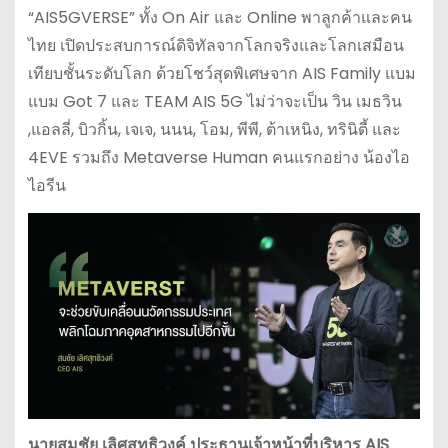
“AIS5GVERSE” ทั้ง On Air และ Online พาลูกค้าและคน
ไทย เปิดประสบการณ์ดิจิทัลจากโลกจริงและโลกเสมือน
เทียบชั้นระดับโลก ด้วยโชว์สุดพิเศษจาก AIS Family แบม
แบม Got 7 และ TEAM AIS 5G ไม่ว่าจะเป็น วิน เมธวิน
,แอลลี่, บิวกิ้น, เจเจ, นนน, โอม, พีพี, ต้าเหนิง, ทรินิตี้ และ
4EVE รวมถึง Metaverse Human คนแรกอย่าง น้องไอ
ไอรีน
นายสมชัย เลิศสุทธิวงค์ ประธานเจ้าหน้าที่บริหาร AIS