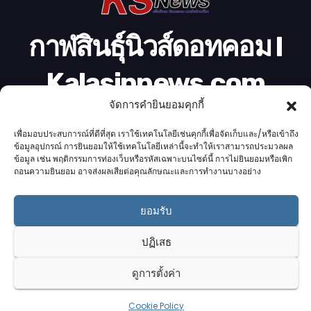
กาฬสินธุ์นิวส์ดอทคอม l
Kalasinnews.com
จัดการคำยินยอมคุกกี้
ข่าวออนไลน์เบอร์ 1 ในใจชาวกาฬสินธุ์
เพื่อมอบประสบการณ์ที่ดีที่สุด เราใช้เทคโนโลยีเช่นคุกกี้เพื่อจัดเก็บและ/หรือเข้าถึง
ข้อมูลอุปกรณ์ การยินยอมให้ใช้เทคโนโลยีเหล่านี้จะทำให้เราสามารถประมวลผล
ข้อมูล เช่น พฤติกรรมการท่องเว็บหรือรหัสเฉพาะบนไซต์นี้ การไม่ยินยอมหรือเพิก
ถอนความยินยอม อาจส่งผลเสียต่อคุณลักษณะและการทำงานบางอย่าง
Proudly powered by K.S.Network
|
Theme: News by
K.S.Network
.
ยอมรับ
Home
Cookie Policy (UK)
Login Customizer
Terms & conditions
คอลัมนิสต์
ติดต่อเรา
บริการของเรา
ปฏิเสธ
รับโฆษณา
ออกแบบเว็บไซต์
อ่านข่าว
เกี่ยวกับเรา
ดูการตั้งค่า
Cookie Policy