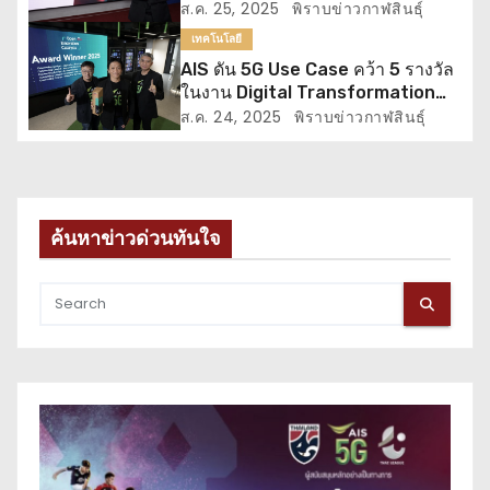
ELS” ระบุตำแหน่งผู้แจ้งเหตุฉุกเฉิน
ส.ค. 25, 2025
พิราบข่าวกาฬสินธุ์
ครั้งแรกในไทย
เทคโนโลยี
AIS ดัน 5G Use Case คว้า 5 รางวัล
ในงาน Digital Transformation
World 2025 โดย TM Forum ต่อ
ส.ค. 24, 2025
พิราบข่าวกาฬสินธุ์
เนื่องเป็นปีที่ 3 ตอกย้ำความแข็งแกร่ง
ศักยภาพโครงข่ายอัจฉริยะ
ค้นหาข่าวด่วนทันใจ