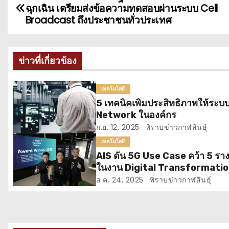
แ
ฉุกเฉิน เตรียมส่งข้อความทดสอบผ่านระบบ Cell
น
Broadcast ถึงประชาชนทั่วประเทศ
ะ
ข่าวที่เกี่ยวข้อง
แ
น
เทคโนโลยี
5 เทคนิคเพิ่มประสิทธิภาพให้ระบ
ว
Network ในองค์กร
เ
ก.ย. 12, 2025
พิราบข่าวกาฬสินธุ์
เทคโนโลยี
รื่
AIS ดัน 5G Use Case คว้า 5 ราง
ในงาน Digital Transformati
อ
World 2025 โดย TM Forum ต่
ส.ค. 24, 2025
พิราบข่าวกาฬสินธุ์
ง
เนื่องเป็นปีที่ 3 ตอกย้ำความแข็งแ
ศักยภาพโครงข่ายอัจฉริยะ