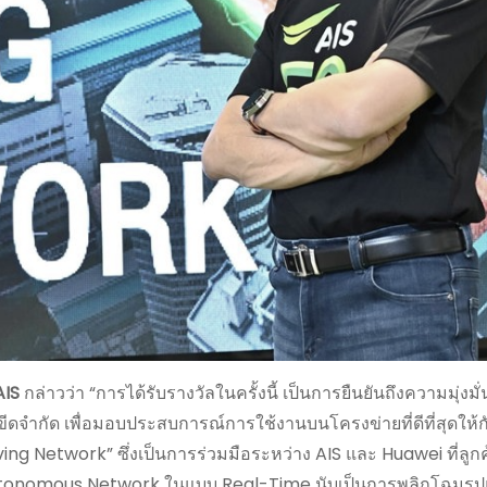
AIS
กล่าวว่า “การได้รับรางวัลในครั้งนี้ เป็นการยืนยันถึงความมุ่งมั่
จำกัด เพื่อมอบประสบการณ์การใช้งานบนโครงข่ายที่ดีที่สุดให้กั
ng Network” ซึ่งเป็นการร่วมมือระหว่าง AIS และ Huawei ที่ลู
utonomous Network ในแบบ Real-Time นับเป็นการพลิกโฉมรูป