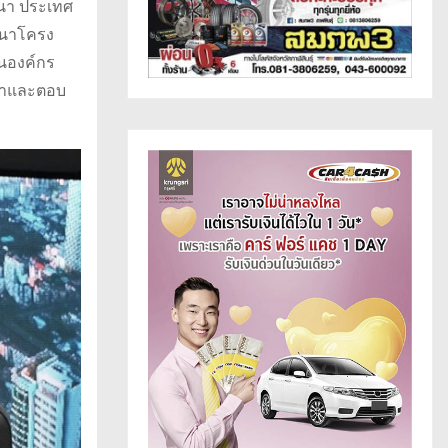
ลนา ประเทศ
ัฒนาโครง
นองค์กร
น้าและตอบ