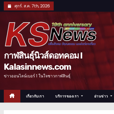
S
ศุกร์. ส.ค. 7th, 2026
k
i
p
t
o
c
o
กาฬสินธุ์นิวส์ดอทคอม l
n
Kalasinnews.com
t
e
ข่าวออนไลน์เบอร์ 1 ในใจชาวกาฬสินธุ์
n
t
เกี่ยวกับเรา
บริการของเรา
อ่านข่าว