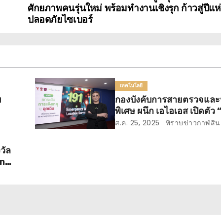
ศักยภาพคนรุ่นใหม่ พร้อมทำงานเชิงรุก ก้าวสู่ปีแ
ปลอดภัยไซเบอร์
เทคโนโลยี
บ
กองบังคับการสายตรวจและป
พิเศษ ผนึก เอไอเอส เปิดตัว 
ELS” ระบุตำแหน่งผู้แจ้งเหต
ส.ค. 25, 2025
พิราบข่าวกาฬสินธ
ครั้งแรกในไทย
วัล
on
อ
กร่ง