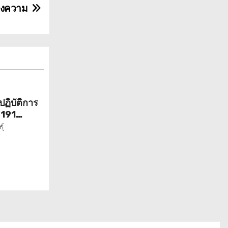
ห่งความ
ฏิบัติการ
“191
ุฉุกเฉิน
ุ์