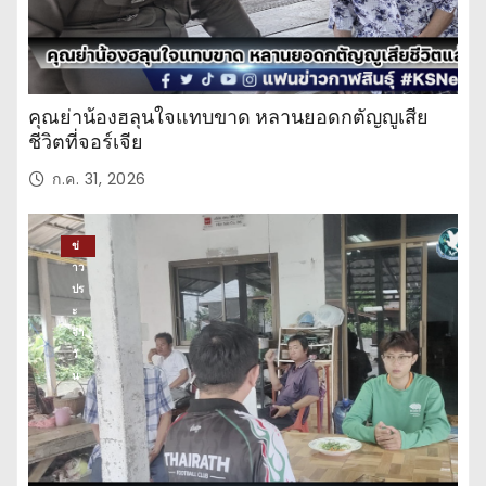
คุณย่าน้องฮลุนใจแทบขาด หลานยอดกตัญญูเสีย
ชีวิตที่จอร์เจีย
ก.ค. 31, 2026
ข่
าว
ปร
ะ
จำ
วั
น