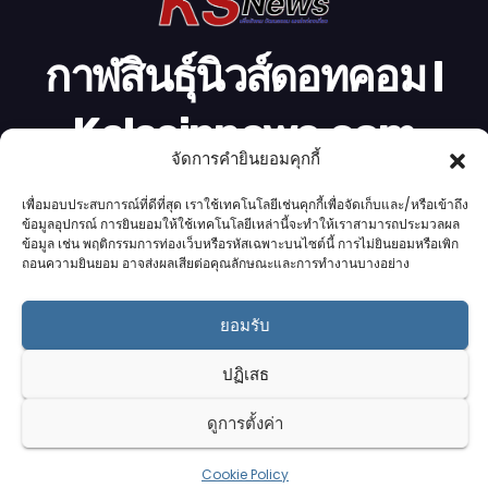
กาฬสินธุ์นิวส์ดอทคอม l
Kalasinnews.com
จัดการคำยินยอมคุกกี้
ข่าวออนไลน์เบอร์ 1 ในใจชาวกาฬสินธุ์
เพื่อมอบประสบการณ์ที่ดีที่สุด เราใช้เทคโนโลยีเช่นคุกกี้เพื่อจัดเก็บและ/หรือเข้าถึง
ข้อมูลอุปกรณ์ การยินยอมให้ใช้เทคโนโลยีเหล่านี้จะทำให้เราสามารถประมวลผล
ข้อมูล เช่น พฤติกรรมการท่องเว็บหรือรหัสเฉพาะบนไซต์นี้ การไม่ยินยอมหรือเพิก
ถอนความยินยอม อาจส่งผลเสียต่อคุณลักษณะและการทำงานบางอย่าง
Proudly powered by K.S.Network
|
Theme: News by
K.S.Network
.
ยอมรับ
Home
Cookie Policy (UK)
Login Customizer
ปฏิเสธ
Terms & conditions
คอลัมนิสต์
ติดต่อเรา
บริการของเรา
รับโฆษณา
ออกแบบเว็บไซต์
อ่านข่าว
เกี่ยวกับเรา
ดูการตั้งค่า
Cookie Policy