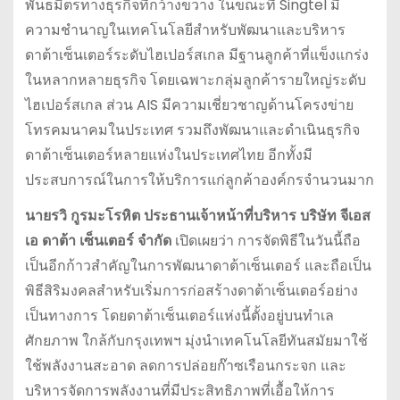
พันธมิตรทางธุรกิจที่กว้างขวาง ในขณะที่ Singtel มี
ความชำนาญในเทคโนโลยีสำหรับพัฒนาและบริหาร
ดาต้าเซ็นเตอร์ระดับไฮเปอร์สเกล มีฐานลูกค้าที่แข็งแกร่ง
ในหลากหลายธุรกิจ โดยเฉพาะกลุ่มลูกค้ารายใหญ่ระดับ
ไฮเปอร์สเกล ส่วน AIS มีความเชี่ยวชาญด้านโครงข่าย
โทรคมนาคมในประเทศ รวมถึงพัฒนาและดำเนินธุรกิจ
ดาต้าเซ็นเตอร์หลายแห่งในประเทศไทย อีกทั้งมี
ประสบการณ์ในการให้บริการแก่ลูกค้าองค์กรจำนวนมาก
นายรวิ กูรมะโรหิต ประธานเจ้าหน้าที่บริหาร บริษัท จีเอส
เอ ดาต้า เซ็นเตอร์ จำกัด
เปิดเผยว่า การจัดพิธีในวันนี้ถือ
เป็นอีกก้าวสำคัญในการพัฒนาดาต้าเซ็นเตอร์ และถือเป็น
พิธีสิริมงคลสำหรับเริ่มการก่อสร้างดาต้าเซ็นเตอร์อย่าง
เป็นทางการ โดยดาต้าเซ็นเตอร์แห่งนี้ตั้งอยู่บนทำเล
ศักยภาพ ใกล้กับกรุงเทพฯ มุ่งนำเทคโนโลยีทันสมัยมาใช้
ใช้พลังงานสะอาด ลดการปล่อยก๊าซเรือนกระจก และ
บริหารจัดการพลังงานที่มีประสิทธิภาพที่เอื้อให้การ