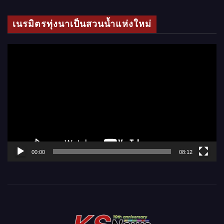
ดี
โ
เนรมิตรทุ่งนาเป็นสวนน้ำแห่งใหม่
อ
ตั
ว
เ
ล่
น
ไ
ฟ
ล์
00:00
08:12
วิ
ดี
โ
อ