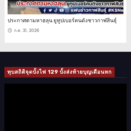
ประกาศตามหาฮลุน ยูทูปเบอร์คนดังชาวกาฬสินธุ์
ก.ค. 31, 2026
ทุบสถิติจุดบั้งไฟ 129 บั้งส่งท้ายบุญเดือนหก
ตั
ว
เ
ล่
น
ไ