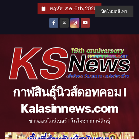
S
พฤหัส. ส.ค. 6th, 2026
ปิดโหมดสีเทา
k
i
p
t
o
c
o
n
t
กาฬสินธุ์นิวส์ดอทคอม l
e
n
Kalasinnews.com
t
ข่าวออนไลน์เบอร์ 1 ในใจชาวกาฬสินธุ์