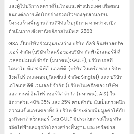
และผู้ให้บริการคลาวด์ในไทยและต่างประเทศ เพื่อตอบ
สนองต่อการเติบโตอย่างรวดเร็วของอุตสาหกรรม
โครงสร้างพื้นฐานด้านดิจิทัลในภูมิภาค คาดว่าจะเปิด
ดำเนินการเชิงพาณิชย์ภายในปีพ.ศ. 2568
GSA เป็นบริษัทร่วมทุนระหว่าง บริษัท กัลฟ์ อินฟราสตรัค
เจอร์ จำกัด (บริษัทในเครือของบริษัท กัลฟ์ เอ็นเนอร์จี ดี
เวลลอปเมนท์ จำกัด (มหาชน): GULF), บริษัท เอสที
ไดนาโม ทีเอช พีทีอี. แอลทีดี. (บริษัทในเครือของ บริษัท
สิงคโปร์ เทเลคอมมูนิเคชั่นส์ จำกัด: Singtel) และ บริษัท
เอไอเอส ดีซี เวนเจอร์ จำกัด (บริษัทในเครือของ บริษัท
แอดวานซ์ อินโฟร์ เซอร์วิส จำกัด (มหาชน): AIS) ใน
อัตราส่วน 40% 35% และ 25% ตามลำดับ นับเป็นการผนึก
ความแข็งแกร่งของทั้ง 3 บริษัท ซึ่งจะช่วยเพิ่มมูลค่าให้กับ
ธุรกิจดาต้าเซ็นเตอร์ โดย GULF มีประสบการณ์ในธุรกิจ
ผลิตไฟฟ้าและธุรกิจโครงสร้างพื้นฐาน และเครือข่าย