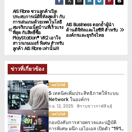
AIS Fibre ชวนลูกค้าเปิด
แ
ประสบการณ์ดิจิทัลสุดล้ำ กับ
การเล่นเกมด้วยเทคโนโลยี
น
AIS Business ตอกย้ำผู้นำ
สมจริงบนเน็ตบ้านที่เร็วแรง
ด้านดิจิทัลและไอซีที สำหรับ
ที่สุด กับสิทธิ์ซื้อ
องค์กรและธุรกิจไทย
ะ
PlayStation® VR2 เอาใจ
สาวกเกมเมอร์ พิเศษ สำหรับ
ลูกค้า AIS Fibre เท่านั้น!!!
แ
น
ข่าวที่เกี่ยวข้อง
ว
เทคโนโลยี
เ
5 เทคนิคเพิ่มประสิทธิภาพให้ระบบ
รื่
Network ในองค์กร
ก.ย. 12, 2025
พิราบข่าวกาฬสินธุ์
อ
เทคโนโลยี
กองบังคับการสายตรวจและปฏิบัติ
ง
การพิเศษ ผนึก เอไอเอส เปิดตัว “191