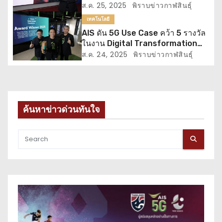
ELS” ระบุตำแหน่งผู้แจ้งเหตุฉุกเฉิน
ส.ค. 25, 2025
พิราบข่าวกาฬสินธุ์
ครั้งแรกในไทย
เทคโนโลยี
AIS ดัน 5G Use Case คว้า 5 รางวัล
ในงาน Digital Transformation
World 2025 โดย TM Forum ต่อ
ส.ค. 24, 2025
พิราบข่าวกาฬสินธุ์
เนื่องเป็นปีที่ 3 ตอกย้ำความแข็งแกร่ง
ศักยภาพโครงข่ายอัจฉริยะ
ค้นหาข่าวด่วนทันใจ