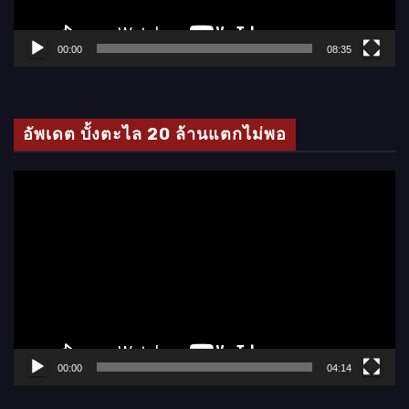
ฟ
ล์
00:00
08:35
วิ
ดี
โ
อัพเดต บั้งตะไล 20 ล้านแตกไม่พอ
อ
ตั
ว
เ
ล่
น
ไ
ฟ
ล์
00:00
04:14
วิ