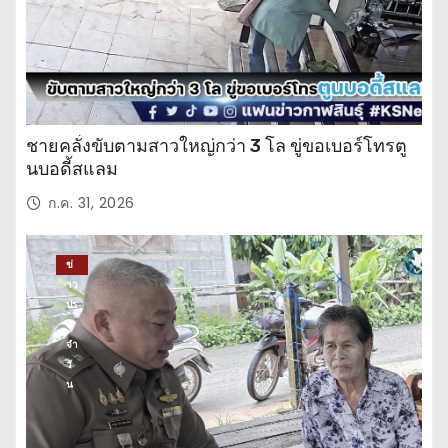
ชายคลั่งขับตามสาวใหญ่กว่า 3 โล ขู่ขอเบอร์โทรตู
นบอดี้สแลม
ก.ค. 31, 2026
ข่
าว
ปร
ะ
จำ
วั
น