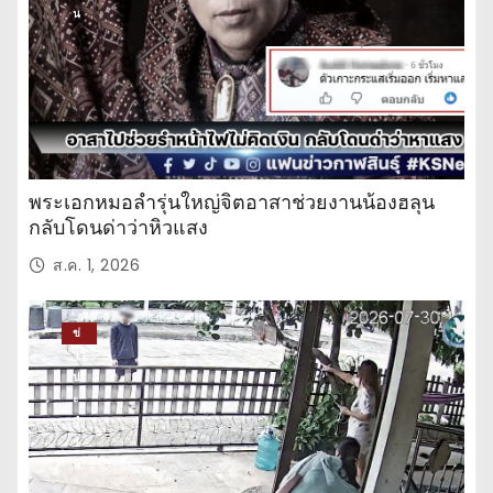
น
พระเอกหมอลำรุ่นใหญ่จิตอาสาช่วยงานน้องฮลุน
กลับโดนด่าว่าหิวแสง
ส.ค. 1, 2026
ข่
าว
ปร
ะ
จำ
วั
น