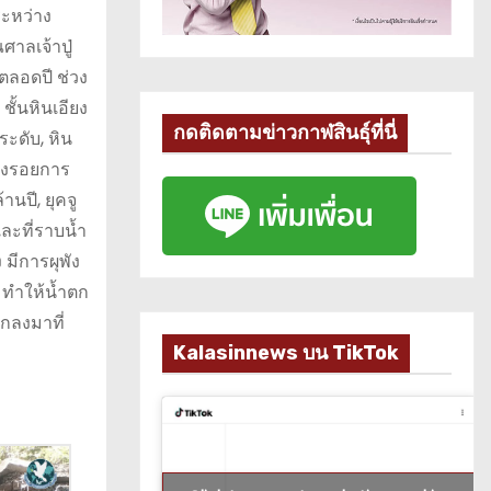
ระหว่าง
าลเจ้าปู่
ลอดปี ช่วง
ั้นหินเอียง
กดติดตามข่าวกาฬสินธุ์ที่นี่
ะดับ, หิน
่องรอยการ
นปี, ยุคจู
ะที่ราบน้ำ
มีการผุพัง
 ทำให้น้ำตก
กลงมาที่
Kalasinnews บน TikTok