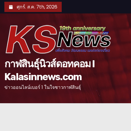
S
ศุกร์. ส.ค. 7th, 2026
k
i
p
t
o
c
o
กาฬสินธุ์นิวส์ดอทคอม l
n
Kalasinnews.com
t
e
ข่าวออนไลน์เบอร์ 1 ในใจชาวกาฬสินธุ์
n
t