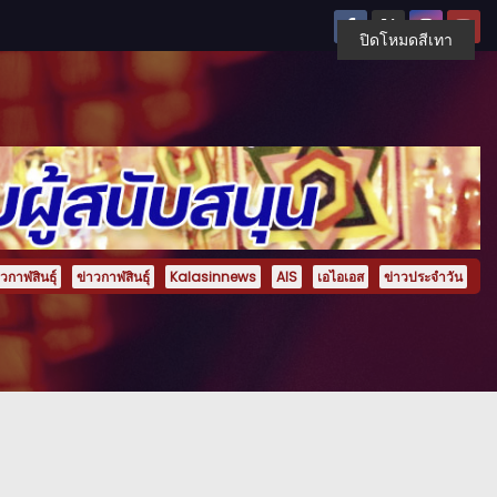
ปิดโหมดสีเทา
กาฬสินธุ์
ข่าวกาฬสินธุ์
Kalasinnews
AIS
เอไอเอส
ข่าวประจำวัน