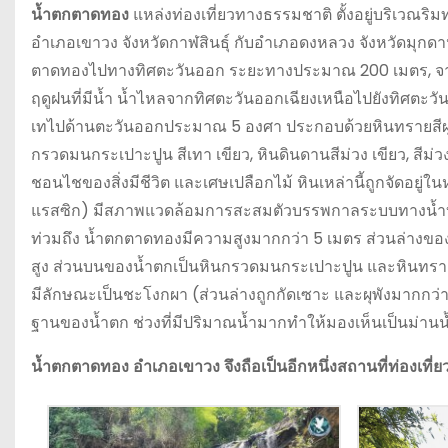
น้ำตกตาดทอง
แหล่งท่องเที่ยวทางธรรมชาติ ตั้งอยู่บริเวณร
อำเภอเขาวง จังหวัดกาฬสินธุ์ กับอำเภอดงหลวง จังหวัดมุกดา
ตาดทองไปทางทิศตะวันออก ระยะทางประมาณ 200 เมตร, จากร
ฤดูฝนที่มีน้ำ น้ำไหลจากทิศตะวันออกเฉียงเหนือไปยังทิศตะวั
เทไปด้านตะวันออกประมาณ 5 องศา ประกอบด้วยหินทรายสีผุส
กรวดมนกระเปาะปูน สีเทา เขียว, หินดินดานสีม่วง เขียว, สี
ชอนไชของสิ่งมีชีวิต และเศษเปลือกไม้ หินเหล่านี้ถูกจัดอยู
แรสซิก) มีสภาพแวดล้อมการสะสมตัวบรรพกาลระบบทางน้ำบน
ท่วมถึง น้ำตกตาดทองมีความสูงมากกว่า 5 เมตร ส่วนล่างข
สูง ส่วนบนของน้ำตกเป็นหินกรวดมนกระเปาะปูน และหินทราย
มีลักษณะเป็นชะโงกผา (ส่วนล่างถูกกัดเซาะ และผุพังมากกว
ฐานของน้ำตก ช่วงที่มีปริมาณน้ำมากทำให้มองเห็นเป็นม่าน
น้ำตกตาดทอง อำเภอเขาวง จึงถือเป็นอีกหนึ่งสถานที่ท่องเที่