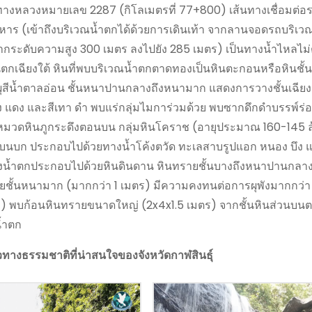
ิมทางหลวงหมายเลข 2287 (กิโลเมตรที่ 77+800) เส้นทางเชื่อมต่อ
หาร (เข้าถึงบริเวณน้ำตกได้ด้วยการเดินเท้า จากลานจอดรถบริเวณศ
ะดับความสูง 300 เมตร ลงไปยัง 285 เมตร) เป็นทางน้ำไหลไม่ต
นตกเฉียงใต้ หินที่พบบริเวณน้ำตกตาดทองเป็นหินตะกอนหรือหินชั้น ช
ีน้ำตาลอ่อน ชั้นหนาปานกลางถึงหนามาก แสดงการวางชั้นเฉียงร
ม่วง แดง และสีเทา ดำ พบแร่กลุ่มไมการ่วมด้วย พบซากดึกดำบรรพ์ร
่ในหมวดหินภูกระดึงตอนบน กลุ่มหินโคราช (อายุประมาณ 160-145 ล้า
บก ประกอบไปด้วยทางน้ำโค้งตวัด ทะเลสาบรูปแอก หนอง บึง แล
องน้ำตกประกอบไปด้วยหินดินดาน หินทรายชั้นบางถึงหนาปานกลาง 
ชั้นหนามาก (มากกว่า 1 เมตร) มีความคงทนต่อการผุพังมากกว่า
่า) พบก้อนหินทรายขนาดใหญ่ (2x4x1.5 เมตร) จากชั้นหินส่วนบนต
น้ำตก
ยวทางธรรมชาติที่น่าสนใจของจังหวัดกาฬสินธุ์