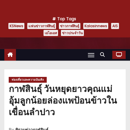
Top Tags
KSNews
แฟนข่าวกาฬสินธุ์
ข่าวกาฬสินธุ์
Kalasinnews
AIS
เอไอเอส
ข่าวประจำวัน
ท่องเที่ยวและความบันเทิง
กาฬสินธุ์ วันหยุดยาวคุณแม่
อุ้มลูกน้อยล่องแพป้อนข้าวใน
เขื่อนลำปาว
By
พิราบข่าวกาฬสินธุ์