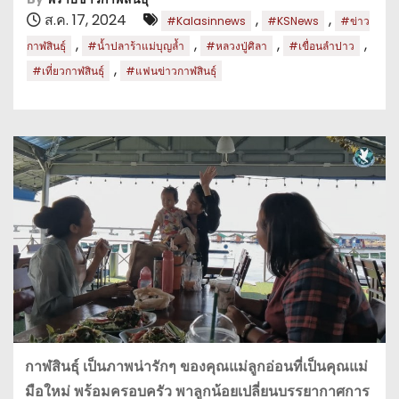
ส.ค. 17, 2024
,
,
#Kalasinnews
#KSNews
#ข่าว
,
,
,
,
กาฬสินธุ์
#น้ำปลาร้าแม่บุญล้ำ
#หลวงปู่ศิลา
#เขื่อนลำปาว
,
#เที่ยวกาฬสินธุ์
#แฟนข่าวกาฬสินธุ์
กาฬสินธุ์ เป็นภาพน่ารักๆ ของคุณแม่ลูกอ่อนที่เป็นคุณแม่
มือใหม่ พร้อมครอบครัว พาลูกน้อยเปลี่ยนบรรยากาศการ