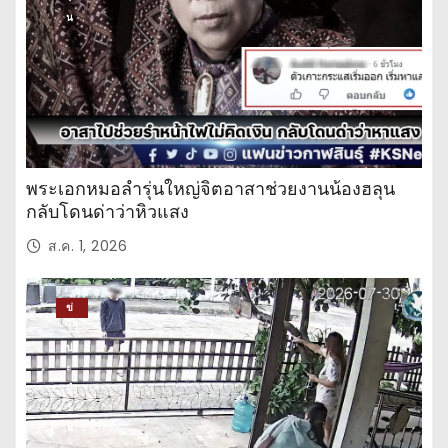
น
พระเอกหมอลำรุ่นใหญ่จิตอาสาช่วยงานน้องฮลุน
กลับโดนด่าว่าหิวแสง
ส.ค. 1, 2026
ข่
าว
ปร
ะ
จำ
วั
น