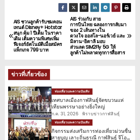
AIS ร่วมกับ สาย
แ
AIS ชวนลูกค้ารับชมคอน
การบินไทย ฉลองการกลับมา
เทนต์ Disney+ Hotstar
ของ 2 เส้นทางใน
น
สนุก คุ้ม 1 ปีเต็ม ในราคา
ดวงใจ ออสโล-นอร์เวย์ และ
เดิม เติมความพิเศษเพิ่ม
มิลาน-อิตาลี มอบ
ฟีเจอร์อัตโนมัติเมื่อสมัคร
ะ
ส่วนลด SIM2Fly 5G ให้
แพ็กเกจ 799 บาท
ลูกค้าไม่พลาดทุกการสื่อสาร
แ
น
ข่าวที่เกี่ยวข้อง
ว
ท่องเที่ยวและความบันเทิง
เ
เทศบาลเมืองกาฬสินธุ์จัดขบวนแห่
เทียนพรรษาอย่างยิ่งใหญ่
รื่
ก.ค. 31, 2026
พิราบข่าวกาฬสินธุ์
ท่องเที่ยวและความบันเทิง
อ
กิจกรรมส่งเสริมการท่องเที่ยวม่วนซื่น
สายบุญ เลาะถิ่นธรณี กาฬสินธุ์ จีโอ