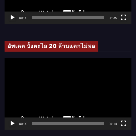
ฟ
ล์
00:00
08:35
วิ
ดี
โ
อัพเดต บั้งตะไล 20 ล้านแตกไม่พอ
อ
ตั
ว
เ
ล่
น
ไ
ฟ
ล์
00:00
04:14
วิ