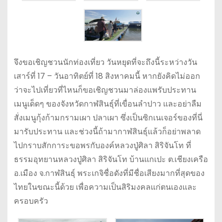
จึงขอเชิญชวนนักท่องเที่ยว วันหยุดที่จะถึงนี้ระหว่างวัน
เสาร์ที่ 17 – วันอาทิตย์ที่ 18 สิงหาคมนี้ หากยังคิดไม่ออก
ว่าจะไปเที่ยวที่ไหนก็ขอเชิญชวนมาล่องแพรับประทาน
เมนูเด็ดๆ ของจังหวัดกาฬสินธุ์ที่เขื่อนลำปาว และอย่าลืม
สั่งเมนูกุ้งก้ามกรามเผา ปลาเผา ซึ่งเป็นซิกเนเจอร์ของที่นี่
มารับประทาน และช่วงนี้ถ้ามากาฬสินธุ์แล้วก็อย่าพลาด
ไปกราบสักการะขอพรกับองค์หลวงปู่ศิลา สิริจันโท ที่
ธรรมอุทยานหลวงปู่ศิลา สิริจันโท บ้านแกเปะ ต.เชียงเครือ
อ.เมือง จ.กาฬสินธุ์ พระเกจิชื่อดังที่มีชื่อเสียงมากที่สุดของ
ไทยในขณะนี้ด้วย เพื่อความเป็นสิริมงคลแก่ตนเองและ
ครอบครัว