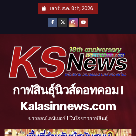
S
เสาร์. ส.ค. 8th, 2026
k
i
p
t
o
c
o
n
t
กาฬสินธุ์นิวส์ดอทคอม l
e
n
Kalasinnews.com
t
ข่าวออนไลน์เบอร์ 1 ในใจชาวกาฬสินธุ์