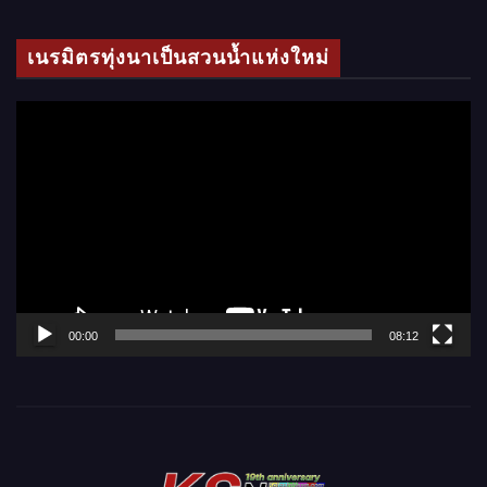
ดี
โ
เนรมิตรทุ่งนาเป็นสวนน้ำแห่งใหม่
อ
ตั
ว
เ
ล่
น
ไ
ฟ
ล์
00:00
08:12
วิ
ดี
โ
อ