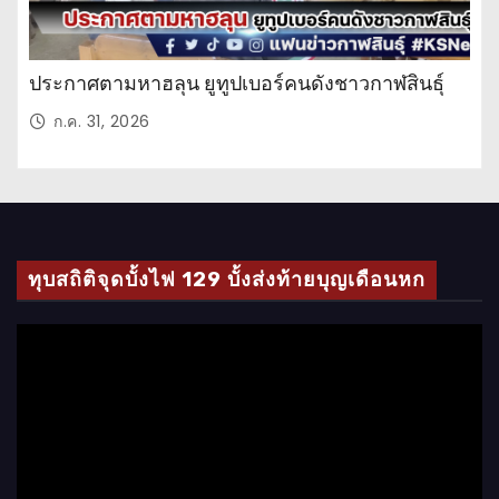
ประกาศตามหาฮลุน ยูทูปเบอร์คนดังชาวกาฬสินธุ์
ก.ค. 31, 2026
ทุบสถิติจุดบั้งไฟ 129 บั้งส่งท้ายบุญเดือนหก
ตั
ว
เ
ล่
น
ไ