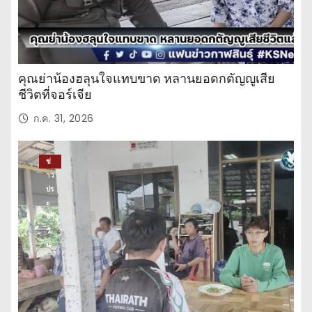
คุณย่าน้องฮลุนใจแทบขาด หลานยอดกตัญญูเสีย
ชีวิตที่จอร์เจีย
ก.ค. 31, 2026
ข่
าว
ปร
ะ
จำ
วั
น