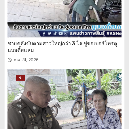
ชายคลั่งขับตามสาวใหญ่กว่า 3 โล ขู่ขอเบอร์โทรตู
นบอดี้สแลม
ก.ค. 31, 2026
ข่
าว
ปร
ะ
จำ
วั
น