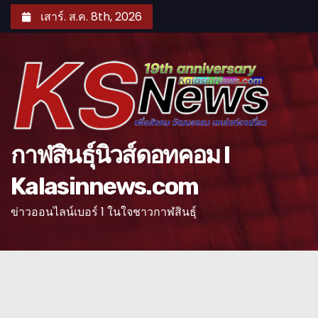
S
เสาร์. ส.ค. 8th, 2026
k
i
p
t
o
c
o
กาฬสินธุ์นิวส์ดอทคอม l
n
Kalasinnews.com
t
e
ข่าวออนไลน์เบอร์ 1 ในใจชาวกาฬสินธุ์
n
t