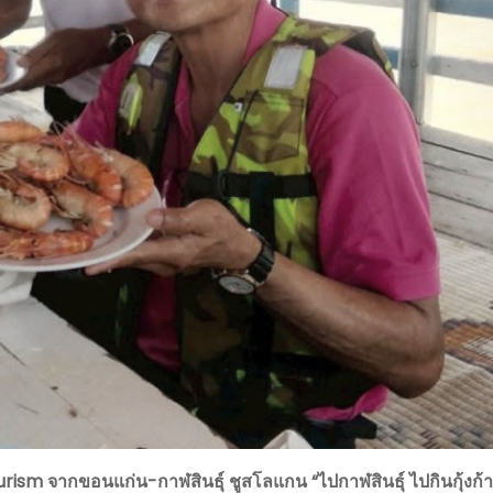
ourism จากขอนแก่น-กาฬสินธุ์ ชูสโลแกน “ไปกาฬสินธุ์ ไปกินกุ้งก