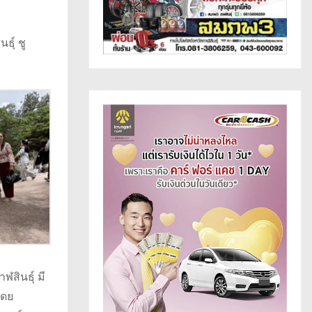
ุ์ ชู
สินธุ์ มี
โดย