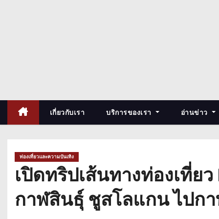
เกี่ยวกับเรา
บริการของเรา
อ่านข่าว
ท่องเที่ยวและความบันเทิง
เปิดทริปเส้นทางท่องเที
กาฬสินธุ์ ชูสโลแกน ไปกาฬส