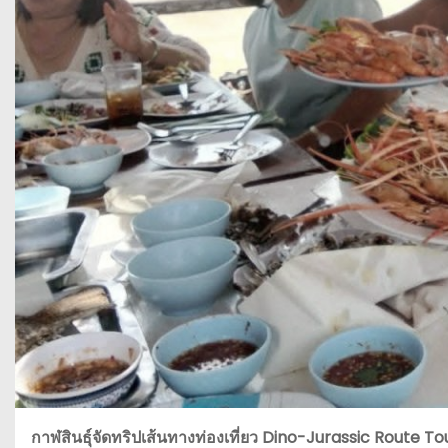
กาฬสินธุ์จัดทริปเส้นทางท่องเที่ยว Dino-Jurassic Route T