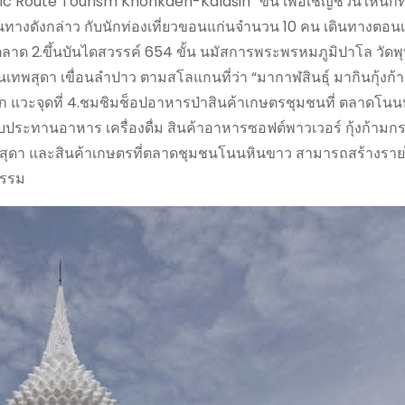
sic Route Tourism Khonkaen-Kalasin” ขึ้น เพื่อเชิญชวนให้นักท่
้นทางดังกล่าว กับนักท่องเที่ยวขอนแก่นจำนวน 10 คน เดินทางตอน
ยางตลาด 2.ขึ้นบันไดสวรรค์ 654 ขั้น นมัสการพระพรหมภูมิปาโล วัด
นเทพสุดา เขื่อนลำปาว ตามสโลแกนที่ว่า “มากาฬสินธุ์ มากินกุ้งก
เม็ก แวะจุดที่ 4.ชมชิมช็อปอาหารป่าสินค้าเกษตรชุมชนที่ ตลาดโนน
ประทานอาหาร เครื่องดื่ม สินค้าอาหารซอฟต์พาวเวอร์ กุ้งก้ามกร
สุดา และสินค้าเกษตรที่ตลาดชุมชนโนนหินขาว สามารถสร้างรายได
ธรรม