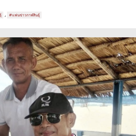
,
์
#แฟนข่าวกาฬสินธุ์