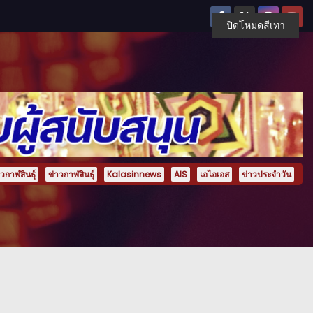
ปิดโหมดสีเทา
กาฬสินธุ์
ข่าวกาฬสินธุ์
Kalasinnews
AIS
เอไอเอส
ข่าวประจำวัน