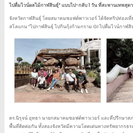
ไปดื่มไวน์ผลไม้กาฬสินธุ์” แบบไป-กลับ 1 วัน ที่สะพานเทพสุดา
จังหวัดกาฬสินธุ์ โดยสมาคมซอฟต์พาวเวอร์ ได้จัดทริปท่องเท
สโลแกน “ไปกาฬสินธุ์ ไปกินกุ้งก้ามกราม GI ไปดื่มไวน์กาฬสิน
ดร.นิรุจน์ อุทธา นายกสมาคมซอฟต์พาวเวอร์ และที่ปรึกษาสภาอ
พื้นที่ติดต่อกัน ทั้งสองจังหวัดมีความโดดเด่นทางทรัพยากร