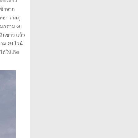
องเที่ยว
เช้าจาก
พุทธาวาสภู
้ามกราม GI
หินขาว แล้ว
าม GI ไวน์
้ให้เกิด