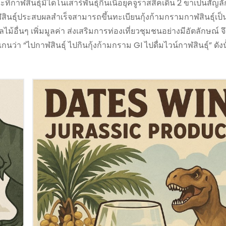
่กาฬสินธุ์มีไดโนเสาร์พันธุ์กินเนื้อยุคจูราสสิคเดิน 2 ขาเป็นสัญ
นธุ์ประสบผลสำเร็จสามารถขึ้นทะเบียนกุ้งก้ามกรามกาฬสินธุ์เป็นสิ
ไม้อื่นๆ เพิ่มมูลค่า ส่งเสริมการท่องเที่ยวชุมชนอย่างมีอัตลักษณ์ จึ
นว่า “ไปกาฬสินธุ์ ไปกินกุ้งก้ามกราม GI ไปดื่มไวน์กาฬสินธุ์” ดั