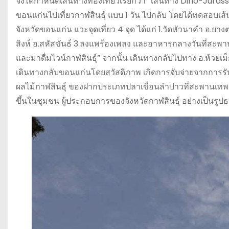
จึงได้กำหนดเส้นทางท่องเที่ยวเรียกว่า “เส้นทาง Dino-Juras
ขอนแก่นไปเที่ยวกาฬสินธุ์ แบบ 1 วัน ไปกลับ โดยได้ทดสอบเส
จังหวัดขอนแก่น แวะจุดเที่ยว 4 จุด ได้แก่ 1.วัดหัวนาคำ อ.
สิงห์ อ.สหัสขันธ์ 3.ลงแพร้องเพลง และอาหารกลางวันที่สะพา
และมาดื่มไวน์กาฬสินธุ์” จากนั้น เดินทางกลับไปทาง อ.ห้วย
เดินทางกลับขอนแก่นโดยสวัสดิภาพ เกิดการจับจ่ายจากการรับ
ผลไม้กาฬสินธุ์ ของฝากประเภทปลาเขื่อนลำปาวที่สะพานเทพ
ขึ้นในชุมชน ผู้ประกอบการของจังหวัดกาฬสินธุ์ อย่างเป็นรูป