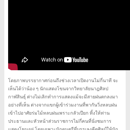
โดยภาพบรรยากาศก่อนถึงช่วงเวลาเปิดงานไม่กี่นาที จะ
เห็นได้ว่าน้อง ๆ นักแสดงโขนจากวิทยาลัยนาฎศิลป
กาฬสินธุ์ ต่างไม่เลิกทำการแสดงแม้จะมีสายฝนตกลงมา
อย่างที่เห็น ต่างจากแขกผู้เข้าร่วมงานที่พากันวิ่งหลบฝน
เข้าไปอาศัยร่มไม้หลบฝนเพราะกลัวเปียก ทิ้งให้ท่าน
ประธานและหัวหน้าส่วนราชการไม่กี่คนที่นั่งชมการ
แสดงโขนอยู่ โดยเฉพาะนักดนตรีที่บรรเลงคีตศิลป์ให้นัก