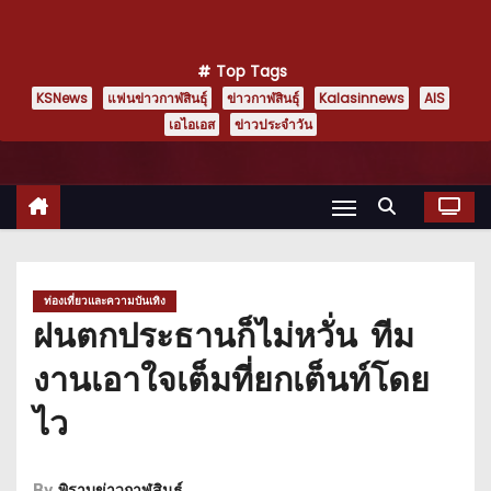
Top Tags
KSNews
แฟนข่าวกาฬสินธุ์
ข่าวกาฬสินธุ์
Kalasinnews
AIS
เอไอเอส
ข่าวประจำวัน
ท่องเที่ยวและความบันเทิง
ฝนตกประธานก็ไม่หวั่น ทีม
งานเอาใจเต็มที่ยกเต็นท์โดย
ไว
By
พิราบข่าวกาฬสินธุ์