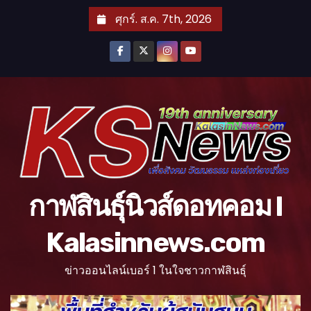
S
ศุกร์. ส.ค. 7th, 2026
k
i
p
t
o
c
o
n
t
กาฬสินธุ์นิวส์ดอทคอม l
e
n
Kalasinnews.com
t
ข่าวออนไลน์เบอร์ 1 ในใจชาวกาฬสินธุ์