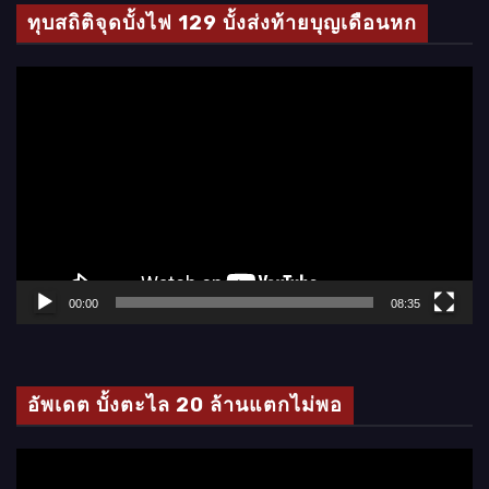
ทุบสถิติจุดบั้งไฟ 129 บั้งส่งท้ายบุญเดือนหก
ตั
ว
เ
ล่
น
ไ
ฟ
ล์
00:00
08:35
วิ
ดี
โ
อัพเดต บั้งตะไล 20 ล้านแตกไม่พอ
อ
ตั