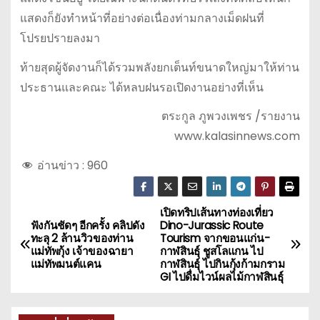
แสดงก็ยังทำหน้าที่อย่างต่อเนื่องท่ามกลางเม็ดฝนที่
โปรยปรายลงมา
ท้ายสุดผู้จัดงานก็ได้รวมพลังยกเต็นท์ขนาดใหญ่มาให้ท่าน
ประธานและคณะ ได้หลบฝนรอเปิดงานอย่างที่เห็น
ตระกูล ภูพวงเพชร /รายงาน
www.kalasinnews.com
อ่านข่าว :
960
เปิดทริปเส้นทางท่องเที่ยว
แ
ฟังกันชัดๆ อีกครั้ง คลิปดัง
Dino-Jurassic Route
ทะลุ 2 ล้านวิวของท่าน
Tourism จากขอนแก่น-
น
แม่ทัพกุ้ง เจ้าของฉายา
กาฬสินธุ์ ชูสโลแกน ไป
แม่ทัพมนต์แคน
กาฬสินธุ์ ไปกินกุ้งก้ามกราม
ะ
GI ไปดื่มไวน์ผลไม้กาฬสินธุ์
แ