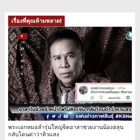
เรื่องที่คุณห้ามพลาด!
ข่
าว
ปร
ะ
จำ
วั
น
พระเอกหมอลำรุ่นใหญ่จิตอาสาช่วยงานน้องฮลุน
กลับโดนด่าว่าหิวแสง