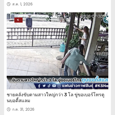
ส.ค. 1, 2026
ข่
าว
ปร
ะ
จำ
วั
น
ชายคลั่งขับตามสาวใหญ่กว่า 3 โล ขู่ขอเบอร์โทรตู
นบอดี้สแลม
ก.ค. 31, 2026