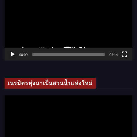
ว
เ
ล่
น
ไ
ฟ
ล์
00:00
04:14
วิ
ดี
โ
เนรมิตรทุ่งนาเป็นสวนน้ำแห่งใหม่
อ
ตั
ว
เ
ล่
น