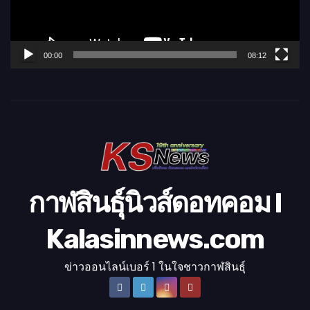
ไ
ฟ
ล์
00:00
08:12
วิ
ดี
โ
อ
กาฬสินธุ์นิวส์ดอทคอม l
Kalasinnews.com
ข่าวออนไลน์เบอร์ 1 ในใจชาวกาฬสินธุ์