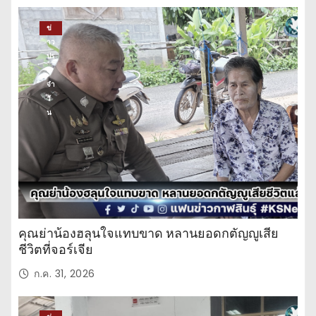
ข่
าว
ปร
ะ
จำ
วั
น
คุณย่าน้องฮลุนใจแทบขาด หลานยอดกตัญญูเสีย
ชีวิตที่จอร์เจีย
ก.ค. 31, 2026