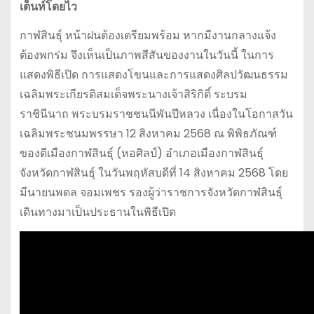
เต็นท์โดยไว
กาฬสินธุ์ หน้าฝนต้องเตรียมพร้อม หากมีงานกลางแจ้ง
ต้องพกร่ม จึงเห็นเป็นภาพสีสันของงานในวันนี้ ในการ
แสดงพิธีเปิด การแสดงโขนและการแสดงศิลปวัฒนธรรม
เฉลิมพระเกียรติสมเด็จพระนางเจ้าสิริกิติ์ ระบรม
ราชินีนาถ พระบรมราชชนนีพันปีหลวง เนื่องในโอกาสวัน
เฉลิมพระชนมพรรษา 12 สิงหาคม 2568 ณ พิพิธภัณฑ์
ของดีเมืองกาฬสินธุ์ (หอศิลป์) อำเภอเมืองกาฬสินธุ์
จังหวัดกาฬสินธุ์ ในวันพฤหัสบดีที่ 14 สิงหาคม 2568 โดย
มีนายนพดล จอมเพชร รองผู้ว่าราชการจังหวัดกาฬสินธุ์
เดินทางมาเป็นประธานในพิธีเปิด