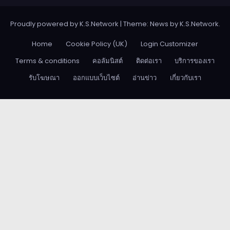
Proudly powered by K.S.Network
|
Theme: News by
K.S.Network
.
Home
Cookie Policy (UK)
Login Customizer
Terms & conditions
คอลัมนิสต์
ติดต่อเรา
บริการของเรา
รับโฆษณา
ออกแบบเว็บไซต์
อ่านข่าว
เกี่ยวกับเรา