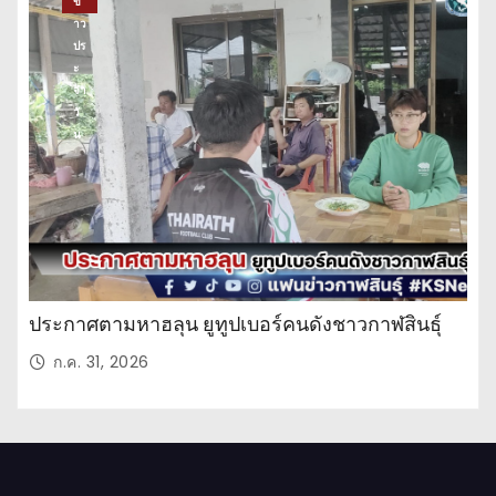
ข่
าว
ปร
ะ
จำ
วั
น
ประกาศตามหาฮลุน ยูทูปเบอร์คนดังชาวกาฬสินธุ์
ก.ค. 31, 2026