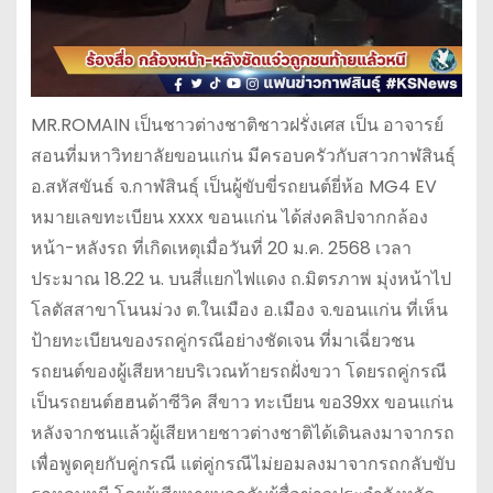
MR.ROMAIN เป็นชาวต่างชาติชาวฝรั่งเศส เป็น อาจารย์
สอนที่มหาวิทยาลัยขอนแก่น มีครอบครัวกับสาวกาฬสินธุ์
อ.สหัสขันธ์ จ.กาฬสินธุ์ เป็นผู้ขับขี่รถยนต์ยี่ห้อ MG4 EV
หมายเลขทะเบียน xxxx ขอนแก่น ได้ส่งคลิปจากกล้อง
หน้า-หลังรถ ที่เกิดเหตุเมื่อวันที่ 20 ม.ค. 2568 เวลา
ประมาณ 18.22 น. บนสี่แยกไฟแดง ถ.มิตรภาพ มุ่งหน้าไป
โลตัสสาขาโนนม่วง ต.ในเมือง อ.เมือง จ.ขอนแก่น ที่เห็น
ป้ายทะเบียนของรถคู่กรณีอย่างชัดเจน ที่มาเฉี่ยวชน
รถยนต์ของผู้เสียหายบริเวณท้ายรถฝั่งขวา โดยรถคู่กรณี
เป็นรถยนต์ฮฮนด้าซีวิค สีขาว ทะเบียน ขอ39xx ขอนแก่น
หลังจากชนแล้วผู้เสียหายชาวต่างชาติได้เดินลงมาจากรถ
เพื่อพูดคุยกับคู่กรณี แต่คู่กรณีไม่ยอมลงมาจากรถกลับขับ