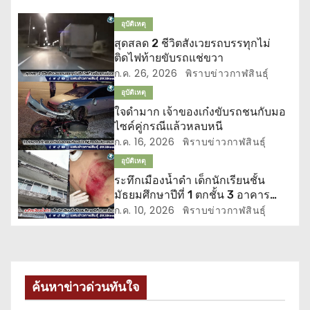
น
อุบัติเหตุ
สุดสลด 2 ชีวิตสังเวยรถบรรทุกไม่
ว
ติดไฟท้ายขับรถแช่ขวา
ก.ค. 26, 2026
พิราบข่าวกาฬสินธุ์
เ
อุบัติเหตุ
รื่
ใจดำมาก เจ้าของเก๋งขับรถชนกับมอ
ไซค์คู่กรณีแล้วหลบหนี
อ
ก.ค. 16, 2026
พิราบข่าวกาฬสินธุ์
อุบัติเหตุ
ง
ระทึกเมืองน้ำดำ เด็กนักเรียนชั้น
มัธยมศึกษาปีที่ 1 ตกชั้น 3 อาคาร
เรียน
ก.ค. 10, 2026
พิราบข่าวกาฬสินธุ์
ค้นหาข่าวด่วนทันใจ