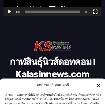
ฟ
ล์
00:00
08:12
วิ
ดี
โ
อ
กาฬสินธุ์นิวส์ดอทคอม l
Kalasinnews.com
ข่าวออนไลน์เบอร์ 1 ในใจชาวกาฬสินธุ์
จัดการคำยินยอมคุกกี้
เพื่อมอบประสบการณ์ที่ดีที่สุด เราใช้เทคโนโลยีเช่นคุกกี้เพื่อจัดเก็บและ/หรือเข้าถึง
ข้อมูลอุปกรณ์ การยินยอมให้ใช้เทคโนโลยีเหล่านี้จะทำให้เราสามารถประมวลผล
ข้อมูล เช่น พฤติกรรมการท่องเว็บหรือรหัสเฉพาะบนไซต์นี้ การไม่ยินยอมหรือเพิก