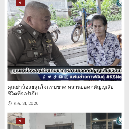
ข่
าว
ปร
ะ
จำ
วั
น
คุณย่าน้องฮลุนใจแทบขาด หลานยอดกตัญญูเสีย
ชีวิตที่จอร์เจีย
ก.ค. 31, 2026
ข่
าว