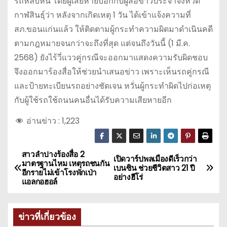
รถหลบหนี โดยผู้เสียหายบอกกับผู้สื่อข่าวประจำจังหวัด
กาฬสินธุ์ว่า หลังจากเกิดเหตุ 1 วัน ได้เข้าแจ้งความที่
สภ.ขอนแก่นแล้ว ให้ติดตามผู้กระทำความผิดมาดำเนินคดี
ตามกฎหมายจนกว่าจะถึงที่สุด แต่จนถึงวันนี้ (1 มี.ค.
2568) ยังไร้วี่แววคู่กรณีจะออกมาแสดงความรับผิดชอบ
จึงออกมาร้องสื่อให้ช่วยนำเสนอข่าว เพราะเห็นรถคู่กรณี
และป้ายทะเบียนรถอย่างชัดเจน หวั่นผู้กระทำผิดไปก่อเหตุ
กับผู้ใช้รถใช้ถนนคนอื่นได้รับความเสียหายอีก
อ่านข่าว :
1,223
สาวลำปางร้องสื่อ 2
แ
เปิดวาร์ปพลเมืองดีเร็วกว่า
มาตรฐานไหม เหตุรถชนกัน
เบนซิน ช่วยชีวิตสาว 21 ปี
อีกรายไม่เข้าโรงพักเป่า
น
อย่างฮีโร่
แอลกอฮอล์
ะ
ข่าวที่เกี่ยวข้อง
แ