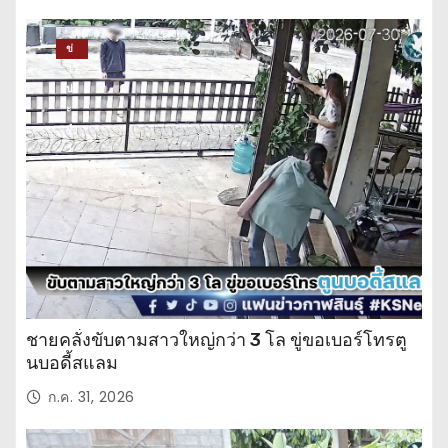
ข่
าว
ปร
ะ
จำ
วั
น
ชายคลั่งขับตามสาวใหญ่กว่า 3 โล ขู่ขอเบอร์โทรตู
นบอดี้สแลม
ก.ค. 31, 2026