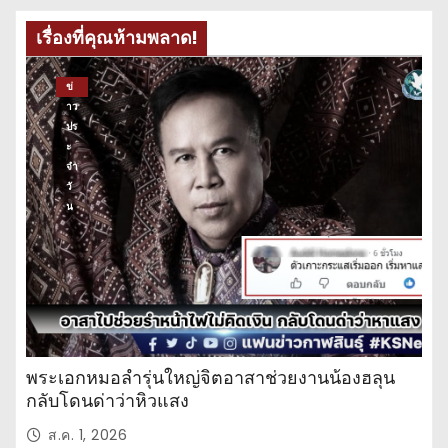
เรื่องที่คุณห้ามพลาด!
ข่
าว
ปร
ะ
จำ
วั
น
พระเอกหมอลำรุ่นใหญ่จิตอาสาช่วยงานน้องฮลุน
กลับโดนด่าว่าหิวแสง
ส.ค. 1, 2026