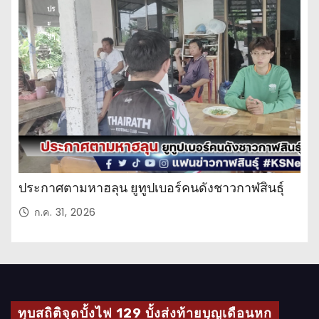
ปร
ะ
จำ
วั
น
ประกาศตามหาฮลุน ยูทูปเบอร์คนดังชาวกาฬสินธุ์
ก.ค. 31, 2026
ทุบสถิติจุดบั้งไฟ 129 บั้งส่งท้ายบุญเดือนหก