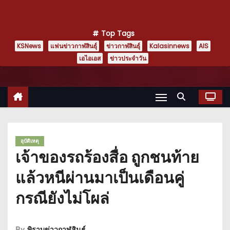
Top Tags
KSNews
แฟนข่าวกาฬสินธุ์
ข่าวกาฬสินธุ์
Kalasinnews
AIS
เอไอเอส
ข่าวประจำวัน
อุบัติเหตุ
เจ้าของรถร้องสื่อ ถูกชนท้าย
แล้วหนีผ่านมาเป็นเดือนคู่
กรณียังไม่โผล่
By
พิราบข่าวกาฬสินธุ์