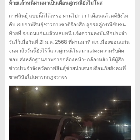
ท้ายแล้วหนีผ่านมาเป็นเดือนคู่กรณียังไม่โผล่
กาฬสินธุ์ แบบนี้ก็ได้เหรอ ผ่านไปกว่า 1 เดือนแล้วคดียังไม่
คืบ เขยกาฬสินธุ์ชาวต่างชาติร้องสื่อ ถูกรถคู่กรณีขับชน
ท้ายที่ จ.ขอนแก่นแล้วหลบหนี แจ้งความลงบันทึกประจำ
วันไว้เมื่อวันที่ 21 ม.ค. 2568 ที่ผ่านมาที่ สภ.เมืองขอนแก่น
จนมาถึงวันนี้ยังไร้วี่แววคู่กรณีโผล่มาแสดงความรับผิด
ชอบ ส่งหลักฐานภาพจากกล้องหน้า-กล้องหลัง ให้ผู้สื่อ
ข่าวประจำจังหวัดกาฬสินธุ์ช่วยนำเสนอเตือนภัยสังคมที่
ขาดวินัยไม่เคารถกฎจราจร