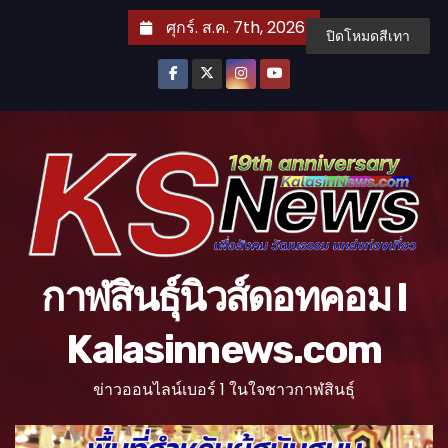
S
ศุกร์. ส.ค. 7th, 2026
ปิดโหมดสีเทา
k
i
p
t
o
c
o
n
t
กาฬสินธุ์นิวส์ดอทคอม l
e
n
Kalasinnews.com
t
ข่าวออนไลน์เบอร์ 1 ในใจชาวกาฬสินธุ์