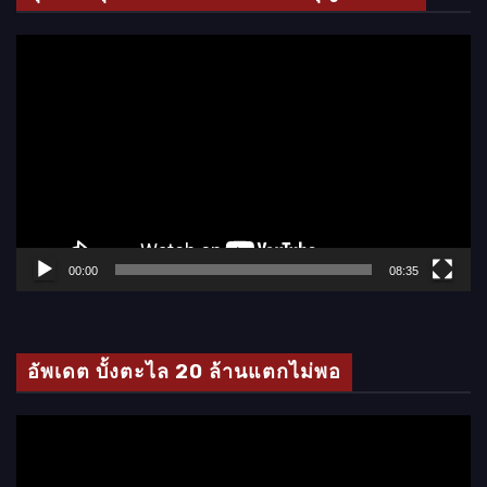
ตั
ว
เ
ล่
น
ไ
ฟ
ล์
00:00
08:35
วิ
ดี
โ
อัพเดต บั้งตะไล 20 ล้านแตกไม่พอ
อ
ตั
ว