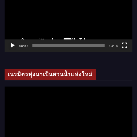
เ
ล่
น
ไ
ฟ
ล์
00:00
04:14
วิ
ดี
โ
เนรมิตรทุ่งนาเป็นสวนน้ำแห่งใหม่
อ
ตั
ว
เ
ล่
น
ไ