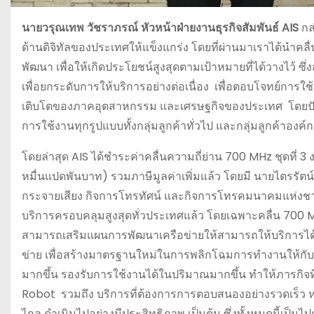
นายวรุณเทพ
วัชราภรณ์
หัวหน้าฝ่ายงานธุรกิจสัมพันธ์
AIS
กล
ด้านดิจิทัลของประเทศให้แข็งแกร่ง โดยที่ผ่านมาเราได้นำคล
พัฒนา เพื่อให้เกิดประโยชน์สูงสุดตามเป้าหมายที่ได้วางไว้ 
เพื่อยกระดับการให้บริการอย่างต่อเนื่อง เพื่อตอบโจทย์การใช
เติบโตของภาคอุตสาหกรรม และเศรษฐกิจของประเทศ โดยปัจจุบัน 
การใช้งานทุกรูปแบบทั้งกลุ่มลูกค้าทั่วไป และกลุ่มลูกค้าอง
โดยล่าสุด AIS ได้ชำระค่าคลื่นความถี่ย่าน 700 MHz ชุดที่ 3
หมื่นแปดพันบาท) รวมภาษีมูลค่าเพิ่มแล้ว โดยมี นายไตรรัต
กระจายเสียง กิจการโทรทัศน์ และกิจการโทรคมนาคมแห่งชาติ เป็
บริการครอบคลุมสูงสุดทั่วประเทศแล้ว โดยเฉพาะคลื่น 700 MH
สามารถเสริมแผนการพัฒนาเครือข่ายให้สามารถให้บริการได้อย
ข่าย เพื่อสร้างมาตรฐานใหม่ในการพลิกโฉมการทำงานให้กับภาคอ
มากขึ้น รองรับการใช้งานได้ในปริมาณมากขึ้น ทำให้ภารกิจ
Robot รวมถึง บริการที่ต้องการการตอบสนองอย่างรวดเร็ว ห
ไกล ดำเนินไปอย่างมีประสิทธิภาพ เป็นต้น ซึ่งทั้งหมดนี้เป็น