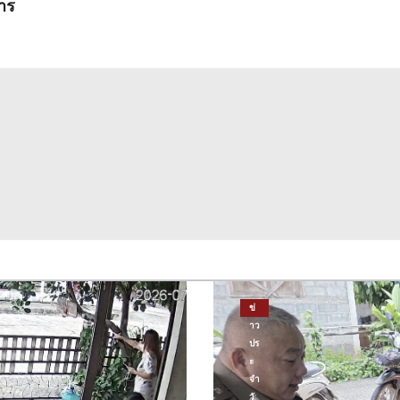
าร
ข่
าว
ปร
ะ
จำ
วั