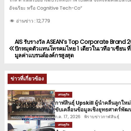
อัจฉริยะ หรือ Cognitive Tech-Co”
อ่านข่าว :
12,779
AIS รับรางวัล ASEAN’s Top Corporate Brand 
แ
ปักหมุดตัวแทนโทรคมไทย 1 เดียวในเวทีอาเซียน ที่
น
มูลค่าแบรนด์องค์กรสูงสุด
ะ
ข่าวที่เกี่ยวข้อง
แ
น
เศรษฐกิจ
กาฬสินธุ์ Upskill ผู้นำคลื่นลูกให
ว
ขับเคลื่อนข้อมูลเชิงยุทธศาตร์พัฒ
เ
จังหวัดให้รอบด้านทุกมิติ
ก.ค. 17, 2026
พิราบข่าวกาฬสินธุ์
เศรษฐกิจ
รื่