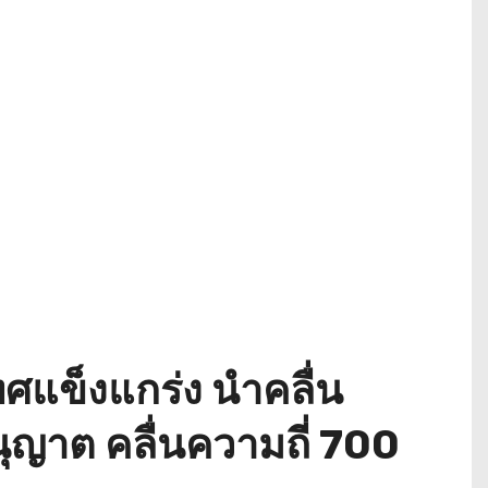
ศแข็งแกร่ง นำคลื่น
นุญาต คลื่นความถี่ 700