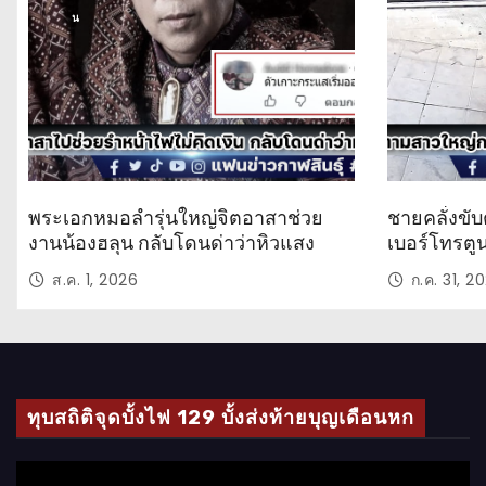
น
น
พระเอกหมอลำรุ่นใหญ่จิตอาสาช่วย
ชายคลั่งขับ
งานน้องฮลุน กลับโดนด่าว่าหิวแสง
เบอร์โทรตู
ส.ค. 1, 2026
ก.ค. 31, 2
ทุบสถิติจุดบั้งไฟ 129 บั้งส่งท้ายบุญเดือนหก
ตั