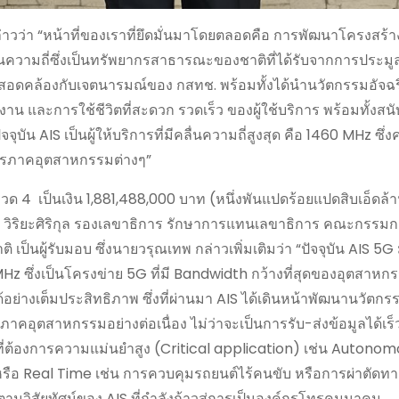
่าวว่า “หน้าที่ของเราที่ยึดมั่นมาโดยตลอดคือ การพัฒนาโครงสร้า
ื่นความถี่ซึ่งเป็นทรัพยากรสาธารณะของชาติที่ได้รับจากการประม
ซึ่งสอดคล้องกับเจตนารมณ์ของ กสทช. พร้อมทั้งได้นำนวัตกรรมอัจฉ
้งาน และการใช้ชีวิตที่สะดวก รวดเร็ว ของผู้ใช้บริการ พร้อมทั้งส
AIS เป็นผู้ให้บริการที่มีคลื่นความถี่สูงสุด คือ 1460 MHz ซึ่
ค์กรภาคอุตสาหกรรมต่างๆ”
 งวด 4 เป็นเงิน 1,881,488,000 บาท (หนึ่งพันแปดร้อยแปดสิบเอ็ดล
น์ วิริยะศิริกุล รองเลขาธิการ รักษาการแทนเลขาธิการ คณะกรรม
นผู้รับมอบ ซึ่งนายวรุณเทพ กล่าวเพิ่มเติมว่า “ปัจจุบัน AIS 5G 
z ซึ่งเป็นโครงข่าย 5G ที่มี Bandwidth กว้างที่สุดของอุตสาหกร
่างเต็มประสิทธิภาพ ซึ่งที่ผ่านมา AIS ได้เดินหน้าพัฒนานวัตก
ุตสาหกรรมอย่างต่อเนื่อง ไม่ว่าจะเป็นการรับ-ส่งข้อมูลได้เร็วข
ที่ต้องการความแม่นยำสูง (Critical application) เช่น Autono
รือ Real Time เช่น การควบคุมรถยนต์ไร้คนขับ หรือการผ่าตัดทา
ไปตามวิสัยทัศน์ของ AIS ที่กำลังก้าวสู่การเป็นองค์กรโทรคมนาคม