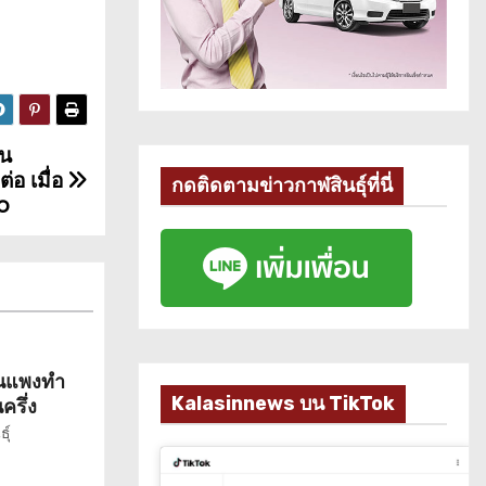
ลน
่อ เมื่อ
กดติดตามข่าวกาฬสินธุ์ที่นี่
o
มันแพงทำ
Kalasinnews บน TikTok
รึ่ง
ุ์