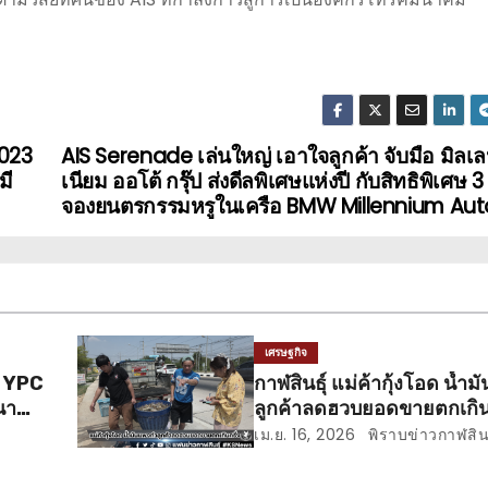
2023
AIS Serenade เล่นใหญ่ เอาใจลูกค้า จับมือ มิลเ
มี
เนียม ออโต้ กรุ๊ป ส่งดีลพิเศษแห่งปี กับสิทธิพิเศษ 3 ต
จองยนตรกรรมหรูในเครือ BMW Millennium Aut
เศรษฐกิจ
ม่ YPC
กาฬสินธุ์ แม่ค้ากุ้งโอด น้ำ
นา
ลูกค้าลดฮวบยอดขายตกเกินค
เม.ย. 16, 2026
พิราบข่าวกาฬสินธ