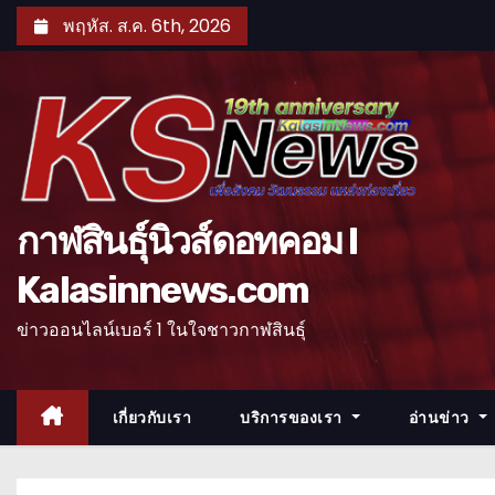
S
พฤหัส. ส.ค. 6th, 2026
k
i
p
t
o
c
o
กาฬสินธุ์นิวส์ดอทคอม l
n
Kalasinnews.com
t
e
ข่าวออนไลน์เบอร์ 1 ในใจชาวกาฬสินธุ์
n
t
เกี่ยวกับเรา
บริการของเรา
อ่านข่าว