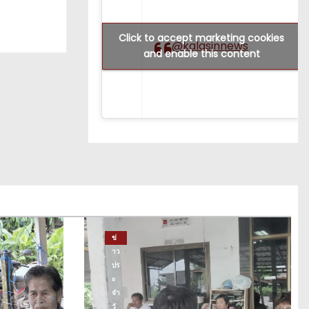
Click to accept marketing cookies
@kalasinnews
and enable this content
ข่
าว
ปร
ะ
จำ
วั