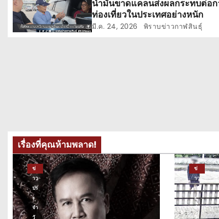
น้ำมันขาดแคลนส่งผลกระทบต่อก
ท่องเที่ยวในประเทศอย่างหนัก
อ
มี.ค. 24, 2026
พิราบข่าวกาฬสินธุ์
ง
เรื่องที่คุณห้ามพลาด!
ข่
ข่
าว
าว
ปร
ปร
ะ
ะ
จำ
จำ
วั
วั