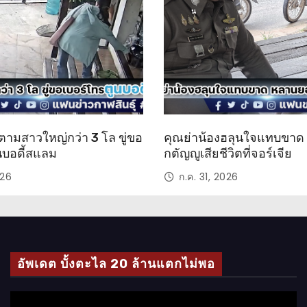
น
ตามสาวใหญ่กว่า 3 โล ขู่ขอ
คุณย่าน้องฮลุนใจแทบขา
นบอดี้สแลม
กตัญญูเสียชีวิตที่จอร์เจีย
026
ก.ค. 31, 2026
อัพเดต บั้งตะไล 20 ล้านแตกไม่พอ
ตั