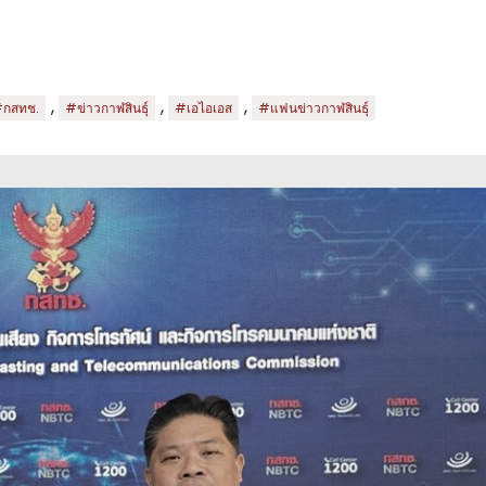
,
,
,
กสทช.
#ข่าวกาฬสินธุ์
#เอไอเอส
#แฟนข่าวกาฬสินธุ์