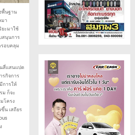
งพื้นฐาน
ูลมา
ริยะมาใช้
นับสนุนการ
งครอบคลุม
้านสี่แสนแปด
การกิจการ
มีการให้
รม ก็จะ
รรมโครง
ึ้น เสถียร
mous
ง