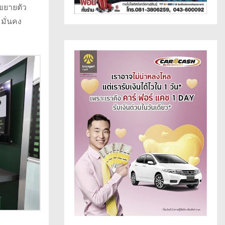
ขยายตัว
มั่นคง