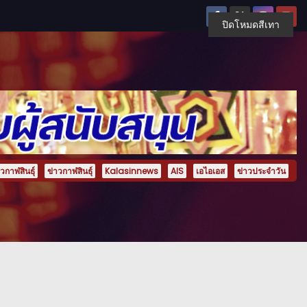
ปิดโหมดสีเทา
กาฬสินธุ์
ข่าวกาฬสินธุ์
Kalasinnews
AIS
เอไอเอส
ข่าวประจำวัน