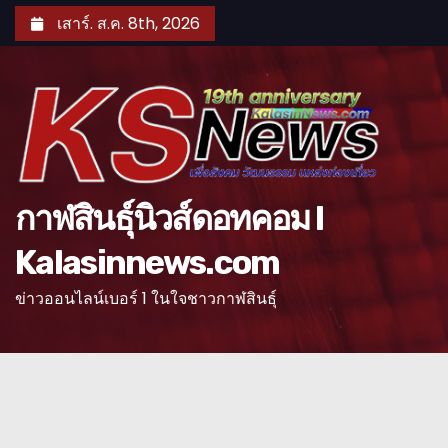
S
เสาร์. ส.ค. 8th, 2026
k
i
p
t
o
c
o
กาฬสินธุ์นิวส์ดอทคอม l
n
Kalasinnews.com
t
e
ข่าวออนไลน์เบอร์ 1 ในใจชาวกาฬสินธุ์
n
t