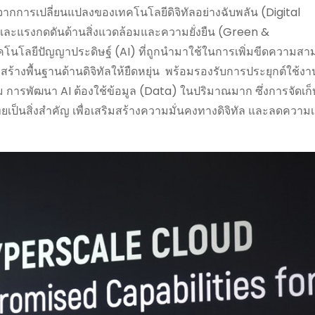
จากการเปลี่ยนแปลงของเทคโนโลยีดิจิทัลอย่างฉับพลัน (Digital
 และแรงกดดันด้านสิ่งแวดล้อมและความยั่งยืน (Green &
คโนโลยีปัญญาประดิษฐ์ (AI) ที่ถูกนำมาใช้ในการเพิ่มขีดความส
้างพื้นฐานด้านดิจิทัลให้ยืดหยุ่น พร้อมรองรับการประยุกต์ใช้งานก
 การพัฒนา AI ต้องใช้ข้อมูล (Data) ในปริมาณมาก ซึ่งการจัดเก
นสิ่งสำคัญ เพื่อเสริมสร้างความมั่นคงทางดิจิทัล และลดความเส