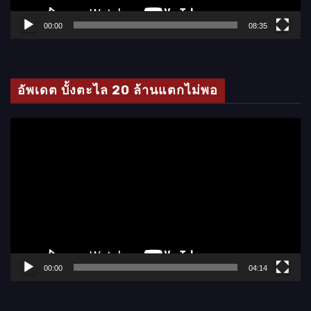
ฟ
ล์
00:00
08:35
วิ
ดี
โ
อัพเดต บั้งตะไล 20 ล้านแตกไม่พอ
อ
ตั
ว
เ
ล่
น
ไ
ฟ
ล์
00:00
04:14
วิ
ดี