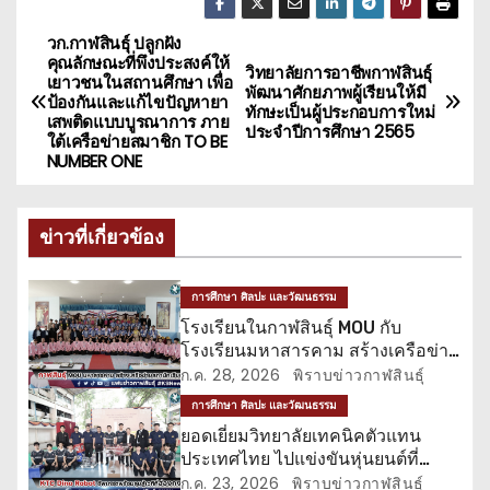
วก.กาฬสินธุ์ ปลูกฝัง
แ
คุณลักษณะที่พึงประสงค์ให้
วิทยาลัยการอาชีพกาฬสินธุ์
เยาวชนในสถานศึกษา เพื่อ
น
พัฒนาศักยภาพผู้เรียนให้มี
ป้องกันและแก้ไขปัญหายา
ทักษะเป็นผู้ประกอบการใหม่
เสพติดแบบบูรณาการ ภาย
ประจำปีการศึกษา 2565
ะ
ใต้เครือข่ายสมาชิก TO BE
NUMBER ONE
แ
น
ข่าวที่เกี่ยวข้อง
ว
การศึกษา ศิลปะ และวัฒนธรรม
เ
โรงเรียนในกาฬสินธุ์ MOU กับ
โรงเรียนมหาสารคาม สร้างเครือข่าย
รื่
สภานักเรียน
ก.ค. 28, 2026
พิราบข่าวกาฬสินธุ์
การศึกษา ศิลปะ และวัฒนธรรม
อ
ยอดเยี่ยมวิทยาลัยเทคนิคตัวแทน
ประเทศไทย ไปแข่งขันหุ่นยนต์ที่
ง
ฮ่องกง
ก.ค. 23, 2026
พิราบข่าวกาฬสินธุ์