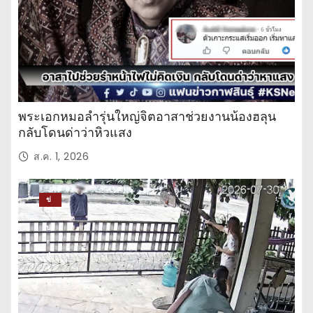
พระเอกหมอลำรุ่นใหญ่จิตอาสาช่วยงานน้องฮลุน
กลับโดนด่าว่าหิวแสง
ส.ค. 1, 2026
ข่
าว
ปร
ะ
จำ
วั
น