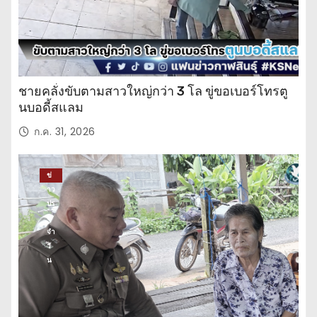
ชายคลั่งขับตามสาวใหญ่กว่า 3 โล ขู่ขอเบอร์โทรตู
นบอดี้สแลม
ก.ค. 31, 2026
ข่
าว
ปร
ะ
จำ
วั
น