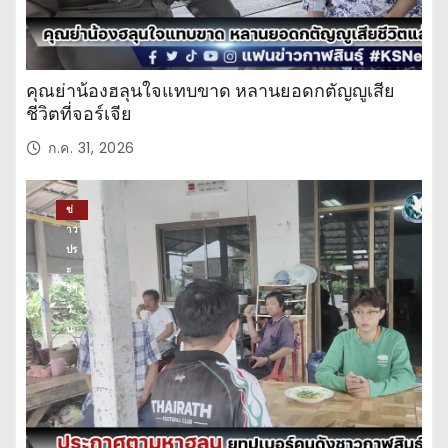
คุณย่าน้องฮลุนใจแทบขาด หลานยอดกตัญญูเสีย
ชีวิตที่จอร์เจีย
ก.ค. 31, 2026
ข่
าว
ปร
ะ
จำ
วั
น