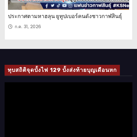
ประกาศตามหาฮลุน ยูทูปเบอร์คนดังชาวกาฬสินธุ์
ก.ค. 31, 2026
ทุบสถิติจุดบั้งไฟ 129 บั้งส่งท้ายบุญเดือนหก
ตั
ว
เ
ล่
น
ไ