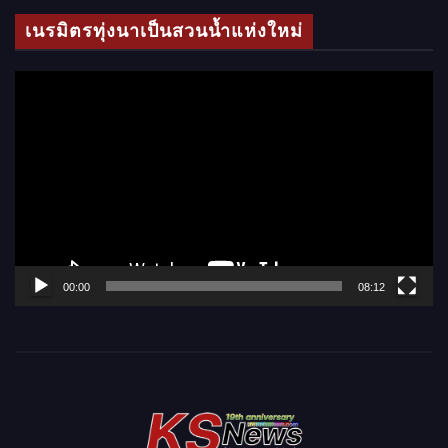
โ
เนรมิตรทุ่งนาเป็นสวนน้ำแห่งใหม่
อ
ตั
ว
เ
ล่
น
ไ
ฟ
ล์
00:00
08:12
วิ
ดี
โ
อ