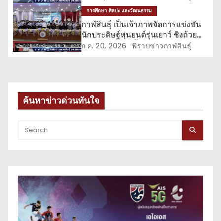
การศึกษา ศิลปะ และวัฒนธรรม
กาฬสินธุ์ เป็นเจ้าภาพจัดการแข่งขัน
นักประดิษฐ์หุ่นยนต์รุ่นเยาว์ ชิงถ้วย
พระราชทาน ครั้งที่ 11
ก.ค. 20, 2026
พิราบข่าวกาฬสินธุ์
ค้นหาข่าวด่วนทันใจ