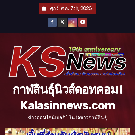
S
ศุกร์. ส.ค. 7th, 2026
k
i
p
t
o
c
o
n
t
กาฬสินธุ์นิวส์ดอทคอม l
e
n
Kalasinnews.com
t
ข่าวออนไลน์เบอร์ 1 ในใจชาวกาฬสินธุ์