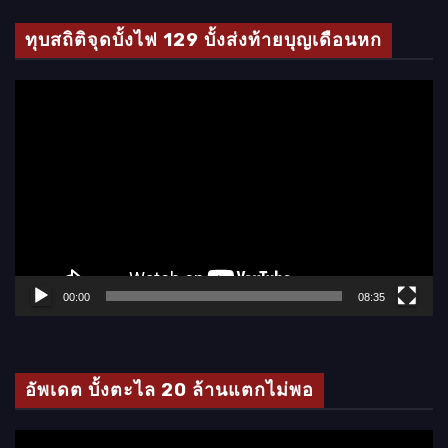
ทุบสถิติจุดบั้งไฟ 129 บั้งส่งท้ายบุญเดือนหก
ตั
ว
เ
ล่
น
ไ
ฟ
ล์
00:00
08:35
วิ
ดี
โ
อัพเดต บั้งตะไล 20 ล้านแตกไม่พอ
อ
ตั