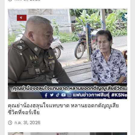
ข่
าว
ปร
ะ
จำ
วั
น
คุณย่าน้องฮลุนใจแทบขาด หลานยอดกตัญญูเสีย
ชีวิตที่จอร์เจีย
ก.ค. 31, 2026