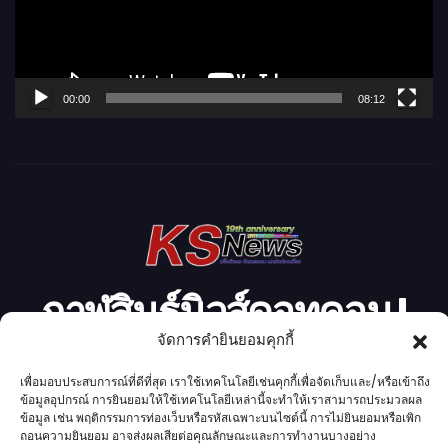
น
ไ
ฟ
ล์
00:00
08:12
วิ
ดี
โ
อ
กาฬสินธุ์นิวส์ดอทคอม l
จัดการคำยินยอมคุกกี้
Kalasinnews.com
เพื่อมอบประสบการณ์ที่ดีที่สุด เราใช้เทคโนโลยีเช่นคุกกี้เพื่อจัดเก็บและ/หรือเข้าถึง
ข้อมูลอุปกรณ์ การยินยอมให้ใช้เทคโนโลยีเหล่านี้จะทำให้เราสามารถประมวลผล
ข่าวออนไลน์เบอร์ 1 ในใจชาวกาฬสินธุ์
ข้อมูล เช่น พฤติกรรมการท่องเว็บหรือรหัสเฉพาะบนไซต์นี้ การไม่ยินยอมหรือเพิก
ถอนความยินยอม อาจส่งผลเสียต่อคุณลักษณะและการทำงานบางอย่าง