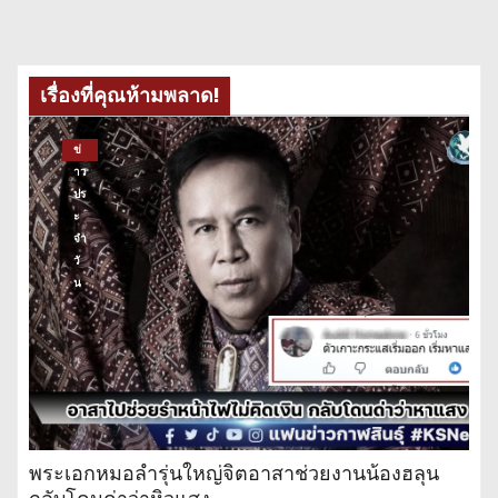
เรื่องที่คุณห้ามพลาด!
ข่
าว
ปร
ะ
จำ
วั
น
พระเอกหมอลำรุ่นใหญ่จิตอาสาช่วยงานน้องฮลุน