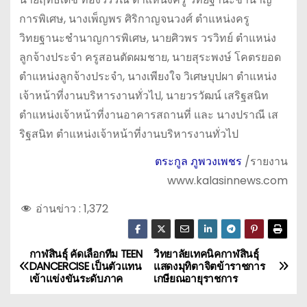
การพิเศษ, นางเพ็ญพร ศิริกาญจนวงศ์ ตำแหน่งครู
วิทยฐานะชำนาญการพิเศษ, นายศิวพร วรวิทย์ ตำแหน่ง
ลูกจ้างประจำ ครูสอนตัดผมชาย, นายสุระพงษ์ โคตรยอด
ตำแหน่งลูกจ้างประจำ, นางเพียงใจ วิเศษบุปผา ตำแหน่ง
เจ้าหน้าที่งานบริหารงานทั่วไป, นายวรวัฒน์ เสริฐสนิท
ตำแหน่งเจ้าหน้าที่งานอาคารสถานที่ และ นางปราณี เส
ริฐสนิท ตำแหน่งเจ้าหน้าที่งานบริหารงานทั่วไป
ตระกูล ภูพวงเพชร
/รายงาน
www.kalasinnews.com
อ่านข่าว :
1,372
กาฬสินธุ์ คัดเลือกทีม TEEN
วิทยาลัยเทคนิคกาฬสินธุ์
แ
DANCERCISE เป็นตัวแทน
แสดงมุทิตาจิตข้าราชการ
เข้าแข่งขันระดับภาค
เกษียณอายุราชการ
น