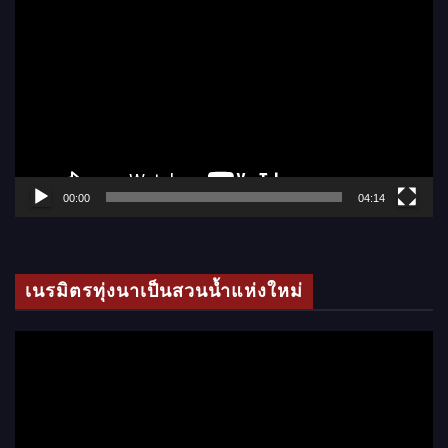
ว
เ
ล่
น
ไ
ฟ
ล์
00:00
04:14
วิ
ดี
โ
เนรมิตรทุ่งนาเป็นสวนน้ำแห่งใหม่
อ
ตั
ว
เ
ล่