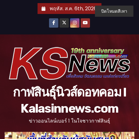
S
พฤหัส. ส.ค. 6th, 2026
ปิดโหมดสีเทา
k
i
p
t
o
c
o
n
t
กาฬสินธุ์นิวส์ดอทคอม l
e
n
Kalasinnews.com
t
ข่าวออนไลน์เบอร์ 1 ในใจชาวกาฬสินธุ์