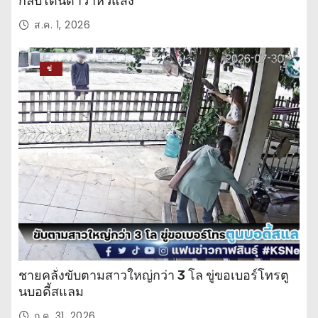
กลับโดนด่าว่าหิวแสง
ส.ค. 1, 2026
ข่
าว
ปร
ะ
จำ
วั
น
ชายคลั่งขับตามสาวใหญ่กว่า 3 โล ขู่ขอเบอร์โทรตู
นบอดี้สแลม
ก.ค. 31, 2026