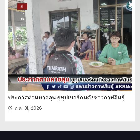
ข่
าว
ปร
ะ
จำ
วั
น
ประกาศตามหาฮลุน ยูทูปเบอร์คนดังชาวกาฬสินธุ์
ก.ค. 31, 2026