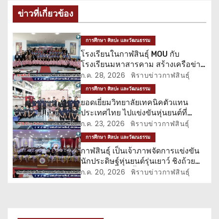
ะ
ข่าวที่เกี่ยวข้อง
แ
การศึกษา ศิลปะ และวัฒนธรรม
น
โรงเรียนในกาฬสินธุ์ MOU กับ
โรงเรียนมหาสารคาม สร้างเครือข่าย
ว
สภานักเรียน
ก.ค. 28, 2026
พิราบข่าวกาฬสินธุ์
เ
การศึกษา ศิลปะ และวัฒนธรรม
ยอดเยี่ยมวิทยาลัยเทคนิคตัวแทน
รื่
ประเทศไทย ไปแข่งขันหุ่นยนต์ที่
ฮ่องกง
ก.ค. 23, 2026
พิราบข่าวกาฬสินธุ์
อ
การศึกษา ศิลปะ และวัฒนธรรม
ง
กาฬสินธุ์ เป็นเจ้าภาพจัดการแข่งขัน
นักประดิษฐ์หุ่นยนต์รุ่นเยาว์ ชิงถ้วย
พระราชทาน ครั้งที่ 11
ก.ค. 20, 2026
พิราบข่าวกาฬสินธุ์