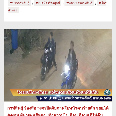
,
,
,
#ข่าวกาฬสินธุ์
#เปิดห้องร้องทุกข์
#แฟนข่าวกาฬสินธุ์
#โจร
หัวทอง
กาฬสินธุ์ ร้องสื่อ วงจรปิดจับภาพใบหน้าคนร้ายลัก จยย.ได้
ชัดเจน ผู้ชายผมสีทอง แจ้งความไปเกือบเดือนคดีไม่คืบ