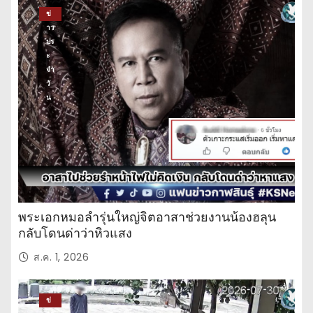
ข่
าว
ปร
ะ
จำ
วั
น
พระเอกหมอลำรุ่นใหญ่จิตอาสาช่วยงานน้องฮลุน
กลับโดนด่าว่าหิวแสง
ส.ค. 1, 2026
ข่