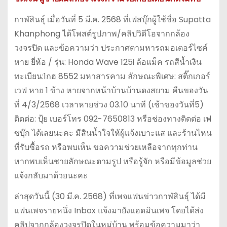
กาฬสินธุ์ เมื่อวันที่ 5 มี.ค. 2568 ที่เฟสบุ๊กผู้ใช้ชื่อ Supatta
Khanphong ได้โพสต์รูปภาพ/คลิปวิดีโอจากกล้อง
วงจรปิด และข้อความว่า ประกาศตามหารถมอเตอร์ไซค์
หาย ยี่ห้อ / รุ่น: Honda Wave 125i ล้อแม็ค รถสีน้ำเงิน
ทะเบียน:1กฮ 8552 มหาสารคาม ลักษณะพิเศษ: สติ๊กเกอร์
เวฟ หาย 1 ข้าง หายจากหน้าบ้านบ้านดงสยาม คืนของวัน
ที่ 4/3/2568 เวลาหายช่วง 03.10 นาที (เช้าของวันที่5)
ติดต่อ: ปุ้ย เบอร์โทร 092-7650813 หรือช่องทางติดต่อ เฟ
ซบุ๊ก ได้เลยนะคะ มีสินน้ำใจให้ผู้แจ้งเบาะแส และร้านไหน
ที่รับซื้อรถ หรือพบเห็น ขอความช่วยเหลือจากทุกท่าน
หากพบเห็นชายลักษณะตามรูป หรือรู้จัก หรือมีข้อมูลช่วย
แจ้งกลับมาด้วยนะคะ
ล่าสุดวันนี้ (30 มี.ค. 2568) ที่เพจแฟนข่าวกาฬสินธุ์ ได้มี
แฟนเพจรายหนึ่ง Inbox แจ้งมายังแอดมินเพจ โดยได้ส่ง
คลิปจากกล้องวงจรปิดในหมู่บ้าน พร้อมข้อความมาว่า