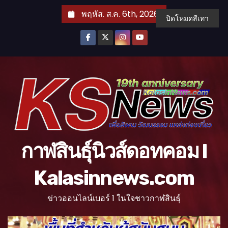
S
พฤหัส. ส.ค. 6th, 2026
ปิดโหมดสีเทา
k
i
p
t
o
c
o
n
t
กาฬสินธุ์นิวส์ดอทคอม l
e
n
Kalasinnews.com
t
ข่าวออนไลน์เบอร์ 1 ในใจชาวกาฬสินธุ์