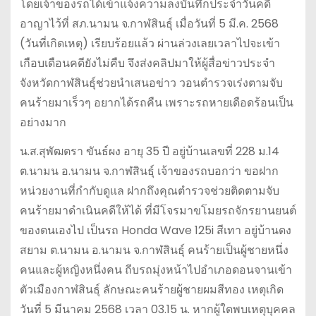
โดยเจ้าของรถได้เข้าแจ้งความลงบันทึกประจำวันคดี
อาญาไว้ที่ สภ.นามน จ.กาฬสินธุ์ เมื่อวันที่ 5 มี.ค. 2568
(วันที่เกิดเหตุ) เรียบร้อยแล้ว ผ่านล่วงเลยเวลาไปจะเข้า
เกือบเดือนคดียังไม่คืบ จึงส่งคลิปมาให้ผู้สื่อข่าวประจำ
จังหวัดกาฬสินธุ์ช่วยนำเสนอข่าว วอนตำรวจเร่งตามจับ
คนร้ายมาเร็วๆ อยากได้รถคืน เพราะรถหายเดือดร้อนเป็น
อย่างมาก
น.ส.สุพัฒตรา ขันธ์ผง อายุ 35 ปี อยู่บ้านเลขที่ 228 ม.14
ต.นามน อ.นามน จ.กาฬสินธุ์ เจ้าของรถบอกว่า ขอฝาก
หน่วยงานที่กำกับดูแล ฝากถึงคุณตำรวจช่วยติดตามจับ
คนร้ายมาดำเนินคดีให้ได้ ที่มีโจรมาขโมยรถจักรยานยนต์
ของตนเองไป เป็นรถ Honda Wave 125i สีเทา อยู่บ้านดง
สยาม ต.นามน อ.นามน จ.กาฬสินธุ์ คนร้ายเป็นผู้ชายหนึ่ง
คนและผู้หญิงหนึ่งคน ถีบรถมุ่งหน้าไปอำเภอดอนจานเข้า
ตัวเมืองกาฬสินธุ์ ลักษณะคนร้ายผู้ชายผมสีทอง เหตุเกิด
วันที่ 5 มีนาคม 2568 เวลา 03.15 น. หากผู้ใดพบเหตุบุคคล