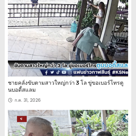
าว
ปร
ะ
จำ
วั
น
ชายคลั่งขับตามสาวใหญ่กว่า 3 โล ขู่ขอเบอร์โทรตู
นบอดี้สแลม
ก.ค. 31, 2026
ข่
าว
ปร