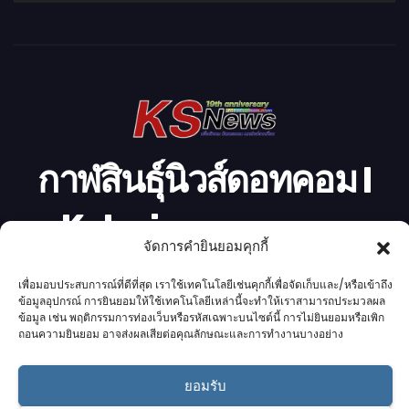
วิ
ดี
โ
อ
กาฬสินธุ์นิวส์ดอทคอม l
Kalasinnews.com
จัดการคำยินยอมคุกกี้
ข่าวออนไลน์เบอร์ 1 ในใจชาวกาฬสินธุ์
เพื่อมอบประสบการณ์ที่ดีที่สุด เราใช้เทคโนโลยีเช่นคุกกี้เพื่อจัดเก็บและ/หรือเข้าถึง
ข้อมูลอุปกรณ์ การยินยอมให้ใช้เทคโนโลยีเหล่านี้จะทำให้เราสามารถประมวลผล
ข้อมูล เช่น พฤติกรรมการท่องเว็บหรือรหัสเฉพาะบนไซต์นี้ การไม่ยินยอมหรือเพิก
ถอนความยินยอม อาจส่งผลเสียต่อคุณลักษณะและการทำงานบางอย่าง
Proudly powered by K.S.Network
|
Theme: News by
K.S.Network
.
ยอมรับ
Home
Cookie Policy (UK)
Login Customizer