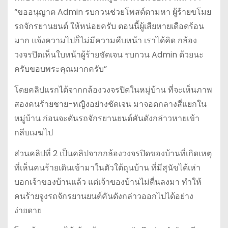
“ขออนุญาต Admin รบกวนช่วยโพสต์ตามหา ผู้ร้ายขโมย
รถจักรยานยนต์ ให้หน่อยครับ ตอนนี้ผู้เสียหายเดือดร้อน
มาก แจ้งความไปก็ไม่มีความคืบหน้า เราได้คิด กล้อง
วงจรปิดเห็นใบหน้าผู้ร้ายชัดเจน รบกวน Admin ด้วยนะ
ครับขอบพระคุณมากครับ”
โดยคลิปแรกได้จากกล้องวงจรปิดในหมู่บ้าน ที่จะเห็นภาพ
สองคนร้ายชาย-หญิงอย่างชัดเจน มาจอดกลางสี่แยกใน
หมู่บ้าน ก่อนจะดันรถจักรยานยนต์คันดังกล่าวหายเข้า
กลีบเมฆไป
ส่วนคลิปที่ 2 เป็นคลิปจากกล้องวงจรปิดของบ้านที่เกิดเหตุ
ที่เห็นคนร้ายเดินเข้ามาในตัวใต้ถุนบ้าน ที่มีสุนัขได้เห่า
บอกเจ้าของบ้านแล้ว แต่เจ้าของบ้านไม่ตื่นลงมา ทำให้
คนร้ายจูงรถจักรยานยนต์คันดังกล่าวออกไปได้อย่าง
ง่ายดาย