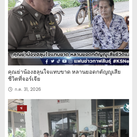
ะ
จำ
วั
น
คุณย่าน้องฮลุนใจแทบขาด หลานยอดกตัญญูเสีย
ชีวิตที่จอร์เจีย
ก.ค. 31, 2026
ข่
าว
ปร
ะ
จำ