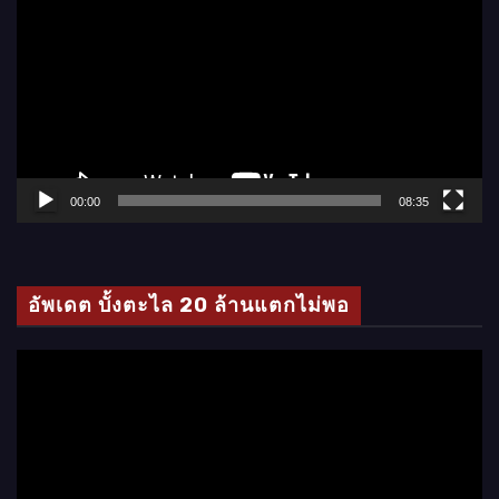
ว
เ
ล่
น
ไ
ฟ
ล์
00:00
08:35
วิ
ดี
โ
อัพเดต บั้งตะไล 20 ล้านแตกไม่พอ
อ
ตั
ว
เ
ล่
น