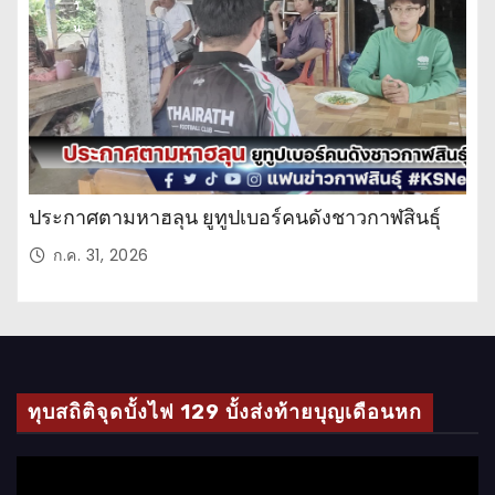
วั
น
ประกาศตามหาฮลุน ยูทูปเบอร์คนดังชาวกาฬสินธุ์
ก.ค. 31, 2026
ทุบสถิติจุดบั้งไฟ 129 บั้งส่งท้ายบุญเดือนหก
ตั