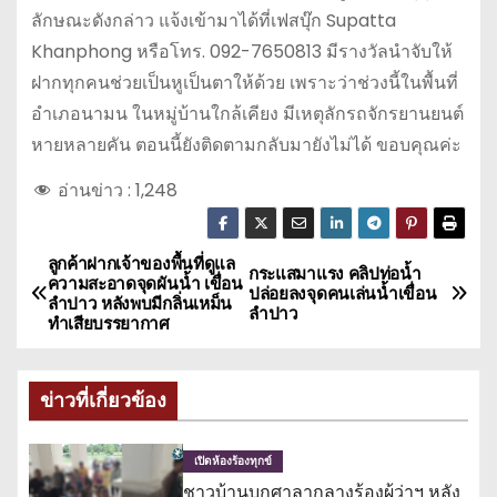
ลักษณะดังกล่าว แจ้งเข้ามาได้ที่เฟสบุ๊ก Supatta
Khanphong หรือโทร. 092-7650813 มีรางวัลนำจับให้
ฝากทุกคนช่วยเป็นหูเป็นตาให้ด้วย เพราะว่าช่วงนี้ในพื้นที่
อำเภอนามน ในหมู่บ้านใกล้เคียง มีเหตุลักรถจักรยานยนต์
หายหลายคัน ตอนนี้ยังติดตามกลับมายังไม่ได้ ขอบคุณค่ะ
อ่านข่าว :
1,248
ลูกค้าฝากเจ้าของพื้นที่ดูแล
แ
กระแสมาแรง คลิปท่อน้ำ
ความสะอาดจุดผันน้ำ เขื่อน
ปล่อยลงจุดคนเล่นน้ำเขื่อน
ลำปาว หลังพบมีกลิ่นเหม็น
น
ลำปาว
ทำเสียบรรยากาศ
ะ
ข่าวที่เกี่ยวข้อง
แ
น
เปิดห้องร้องทุกข์
ชาวบ้านบุกศาลากลางร้องผู้ว่าฯ หลัง