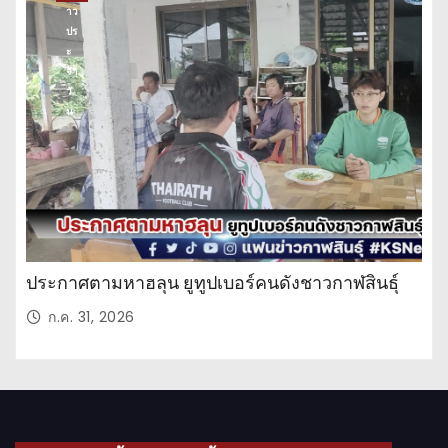
าว
ปร
ะ
จำ
วั
น
ประกาศตามหาฮลุน ยูทูปเบอร์คนดังชาวกาฬสินธุ์
ก.ค. 31, 2026