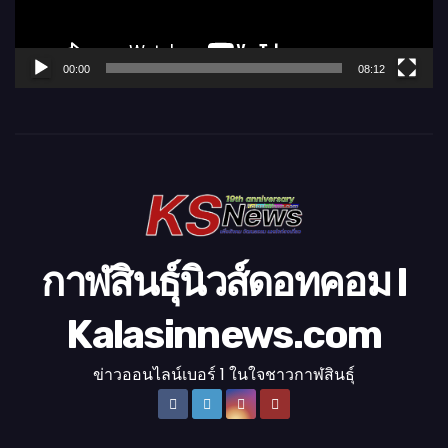
ไ
ฟ
ล์
00:00
08:12
วิ
ดี
โ
อ
กาฬสินธุ์นิวส์ดอทคอม l
Kalasinnews.com
ข่าวออนไลน์เบอร์ 1 ในใจชาวกาฬสินธุ์