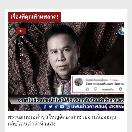
เรื่องที่คุณห้ามพลาด!
ข่
าว
ปร
ะ
จำ
วั
น
พระเอกหมอลำรุ่นใหญ่จิตอาสาช่วยงานน้องฮลุน
กลับโดนด่าว่าหิวแสง