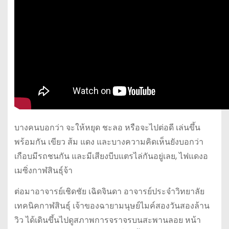
บางคนบอกว่า จะให้หยุด ชะลอ หรือจะไปต่อดี เล่นขึ้น
พร้อมกัน เขียว ส้ม แดง และบางความคิดเห็นยังบอกว่า
เกือบมีรถชนกัน และมีเสียงบีบแตรไล่กันอยู่เลย, ไฟแดงอ
เมซิ่งกาฬสินธุ์จ้า
ต่อมาอาจารย์เชิดชัย เฉิดจินดา อาจารย์ประจำวิทยาลัย
เทคนิคกาฬสินธุ์ เจ้าของฉายามนุษย์ไมค์สองวันสองล้าน
วิว ได้เดินขึ้นไปดูสภาพการจราจรบนสะพานลอย หน้า