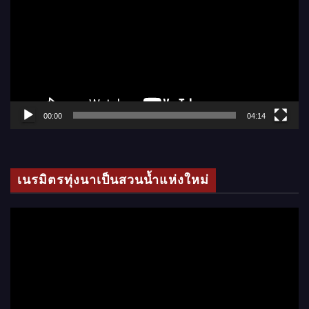
เ
ล่
น
ไ
ฟ
ล์
00:00
04:14
วิ
ดี
โ
เนรมิตรทุ่งนาเป็นสวนน้ำแห่งใหม่
อ
ตั
ว
เ
ล่
น