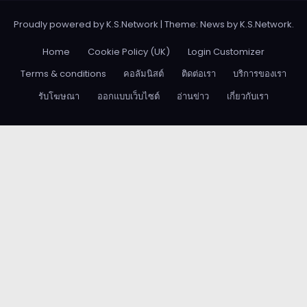
Proudly powered by K.S.Network
|
Theme: News by
K.S.Network
.
Home
Cookie Policy (UK)
Login Customizer
Terms & conditions
คอลัมนิสต์
ติดต่อเรา
บริการของเรา
รับโฆษณา
ออกแบบเว็บไซต์
อ่านข่าว
เกี่ยวกับเรา