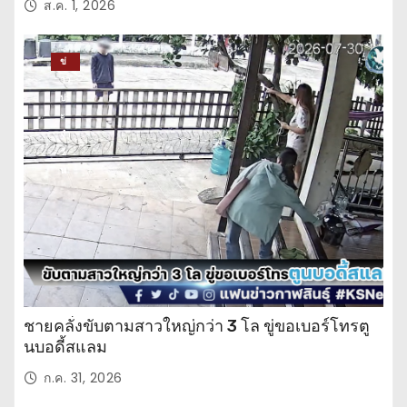
ส.ค. 1, 2026
ข่
าว
ปร
ะ
จำ
วั
น
ชายคลั่งขับตามสาวใหญ่กว่า 3 โล ขู่ขอเบอร์โทรตู
นบอดี้สแลม
ก.ค. 31, 2026