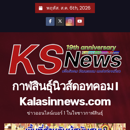
S
พฤหัส. ส.ค. 6th, 2026
k
i
p
t
o
c
o
n
t
กาฬสินธุ์นิวส์ดอทคอม l
e
n
Kalasinnews.com
t
ข่าวออนไลน์เบอร์ 1 ในใจชาวกาฬสินธุ์