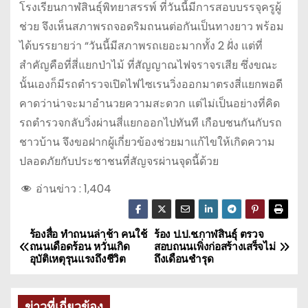
โรงเรียนกาฬสินธุ์พิทยาสรรพ์ ที่วันนี้มีการสอบบรรจุครูผู้
ช่วย จึงเห็นสภาพรถจอดริมถนนต่อกันเป็นทางยาว พร้อม
ได้บรรยายว่า “วันนี้มีสภาพรถเยอะมากทั้ง 2 ฝั่ง แต่ที่
สำคัญคือที่สี่แยกป่าไม้ ที่สัญญาณไฟจราจรเสีย ซึ่งขณะ
นั้นเองก็มีรถตำรวจเปิดไฟไซเรนวิ่งออกมาตรงสี่แยกพอดี
คาดว่าน่าจะมาอำนวยความสะดวก แต่ไม่เป็นอย่างที่คิด
รถตำรวจกลับวิ่งผ่านสี่แยกออกไปทันที เกือบชนกันกับรถ
ชาวบ้าน จึงขอฝากผู้เกี่ยวข้องช่วยมาแก้ไขให้เกิดความ
ปลอดภัยกับประชาชนที่สัญจรผ่านจุดนี้ด้วย
อ่านข่าว :
1,404
ร้องสื่อ ทำถนนล่าช้า คนใช้
ร้อง ป.ป.ช.กาฬสินธุ์ ตรวจ
แ
ถนนเดือดร้อน หวั่นเกิด
สอบถนนเพิ่งก่อสร้างเสร็จไม่
อุบัติเหตุรุนแรงถึงชีวิต
ถึงเดือนชำรุด
น
ะ
ข่าวที่เกี่ยวข้อง