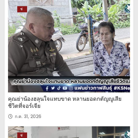
ข่
าว
ปร
ะ
จำ
วั
น
คุณย่าน้องฮลุนใจแทบขาด หลานยอดกตัญญูเสีย
ชีวิตที่จอร์เจีย
ก.ค. 31, 2026
ข่