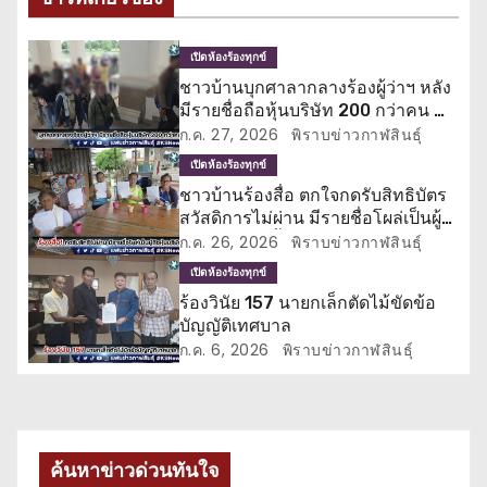
แ
เปิดห้องร้องทุกข์
น
ชาวบ้านบุกศาลากลางร้องผู้ว่าฯ หลัง
มีรายชื่อถือหุ้นบริษัท 200 กว่าคน ทำ
ว
ชวดสิทธิบัตรสวัสดิการแห่งรัฐ
ก.ค. 27, 2026
พิราบข่าวกาฬสินธุ์
เ
เปิดห้องร้องทุกข์
ชาวบ้านร้องสื่อ ตกใจกดรับสิทธิบัตร
รื่
สวัสดิการไม่ผ่าน มีรายชื่อโผล่เป็นผู้
ถือหุ้นบริษัทตั้งแต่ปี 64
ก.ค. 26, 2026
พิราบข่าวกาฬสินธุ์
อ
เปิดห้องร้องทุกข์
ง
ร้องวินัย 157 นายกเล็กตัดไม้ขัดข้อ
บัญญัติเทศบาล
ก.ค. 6, 2026
พิราบข่าวกาฬสินธุ์
ค้นหาข่าวด่วนทันใจ