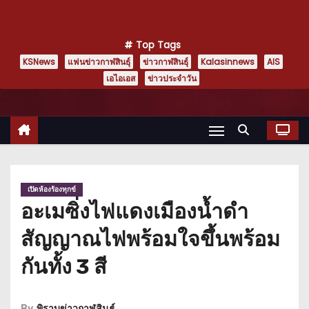
Top Tags
KSNews
แฟนข่าวกาฬสินธุ์
ข่าวกาฬสินธุ์
Kalasinnews
AIS
เอไอเอส
ข่าวประจำวัน
เปิดห้องร้องทุกข์
อะเมซิ่งไฟแดงเมืองน้ำดำ
สัญญาณไฟพร้อมใจขึ้นพร้อม
กันทั้ง 3 สี
By
พิราบข่าวกาฬสินธุ์