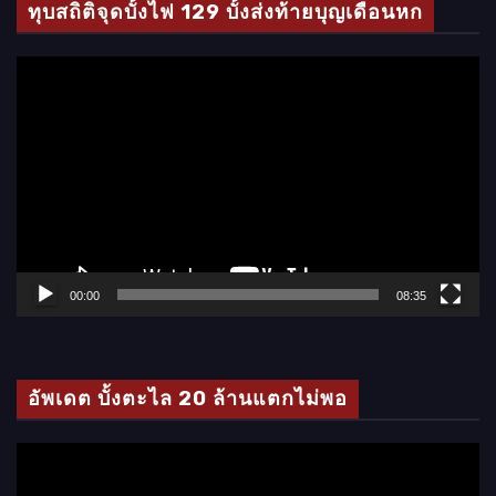
ทุบสถิติจุดบั้งไฟ 129 บั้งส่งท้ายบุญเดือนหก
ตั
ว
เ
ล่
น
ไ
ฟ
ล์
00:00
08:35
วิ
ดี
โ
อัพเดต บั้งตะไล 20 ล้านแตกไม่พอ
อ
ตั
ว