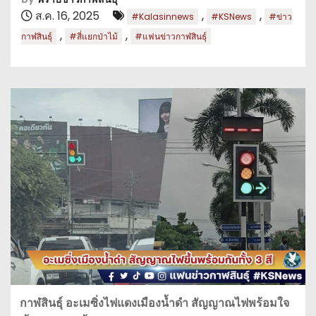
ส.ค. 16, 2025
,
,
#Kalasinnews
#KSNews
#ข่าว
,
,
กาฬสินธุ์
#สี่แยกป่าไม้
#แฟนข่าวกาฬสินธุ์
กาฬสินธุ์ อะเมซิ่งไฟแดงเมืองน้ำดำ สัญญาณไฟพร้อมใจ