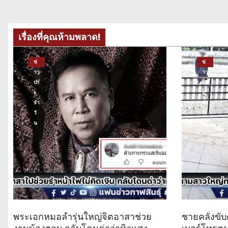
ง
เรื่องที่คุณห้ามพลาด!
ข่
ข่
าว
าว
ปร
ปร
ะ
ะ
จำ
จำ
วั
วั
น
น
พระเอกหมอลำรุ่นใหญ่จิตอาสาช่วย
ชายคลั่งขับ