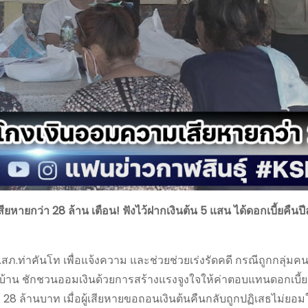
เสียหายกว่า 28 ล้าน เตือน! ฟังไว้ฝากเงินต้น 5 แสน ได้ดอกเบี้ยคืนป
ผกก.สภ.ท่าคันโท เพื่อแจ้งความ และช่วยช่วยเร่งรัดคดี กรณีถูกกลุ่มค
ู่บ้าน ชักชวนออมเงินด้วยการสร้างแรงจูงใจให้ค่าตอบแทนดอกเบี้ย
28 ล้านบาท เมื่อผู้เสียหายขอถอนเงินต้นคืนกลับถูกปฏิเสธไม่ยอ