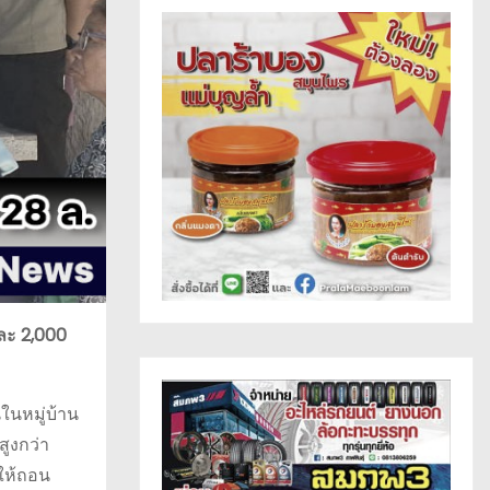
ีละ 2,000
นในหมู่บ้าน
สูงกว่า
มให้ถอน