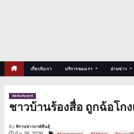
เกี่ยวกับเรา
บริการของเรา
อ่านข่าว
เปิดห้องร้องทุกข์
ชาวบ้านร้องสื่อ ถูกฉ้อโก
By
พิราบข่าวกาฬสินธุ์
มิ.ย. 26, 2026
,
,
#Kalasinnews
#KSNews
#ข่าวกาฬสิน