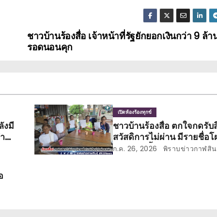
ชาวบ้านร้องสื่อ เจ้าหน้าที่รัฐยักยอกเงินกว่า 9 ล้า
รอดนอนคุก
เปิดห้องร้องทุกข์
ังมี
ชาวบ้านร้องสื่อ ตกใจกดรับส
ทำ
สวัสดิการไม่ผ่าน มีรายชื่อโผล
หุ้นบริษัทตั้งแต่ปี 64
ก.ค. 26, 2026
พิราบข่าวกาฬสินธ
อ