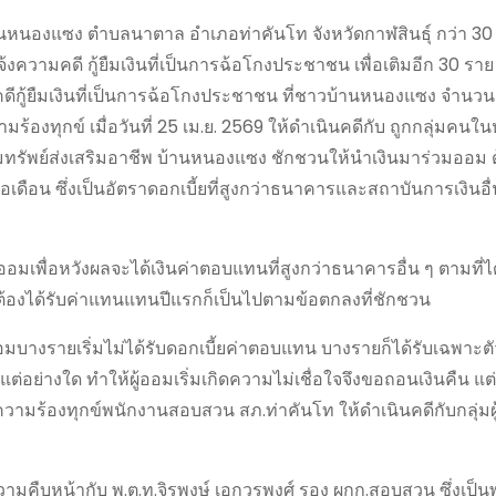
หมู่บ้านหนองแซง ตำบลนาตาล อำเภอท่าคันโท จังหวัดกาฬสินธุ์ กว่า 3
้งความคดี กู้ยืมเงินที่เป็นการฉ้อโกงประชาชน เพื่อเติมอีก 30 รา
กู้ยืมเงินที่เป็นการฉ้อโกงประชาชน ที่ชาวบ้านหนองแซง จำนวน 
มร้องทุกข์ เมื่อวันที่ 25 เม.ย. 2569 ให้ดำเนินคดีกับ ถูกกลุ่มคนในห
อมทรัพย์ส่งเสริมอาชีพ บ้านหนองแซง ชักชวนให้นำเงินมาร่วมออม 
เดือน ซึ่งเป็นอัตราดอกเบี้ยที่สูงกว่าธนาคารและสถาบันการเงินอื
กออมเพื่อหวังผลจะได้เงินค่าตอบแทนที่สูงกว่าธนาคารอื่น ๆ ตามที่
ต้องได้รับค่าแทนแทนปีแรกก็เป็นไปตามข้อตกลงที่ชักชวน
อมบางรายเริ่มไม่ได้รับดอกเบี้ยค่าตอบแทน บางรายก็ได้รับเฉพาะต
ด้แต่อย่างใด ทำให้ผู้ออมเริ่มเกิดความไม่เชื่อใจจึงขอถอนเงินคืน แต
วามร้องทุกข์พนักงานสอบสวน สภ.ท่าคันโท ให้ดำเนินคดีกับกลุ่มผู้ท
ามคืบหน้ากับ พ.ต.ท.จิรพงษ์ เอกวรพงศ์ รอง ผกก.สอบสวน ซึ่งเป็