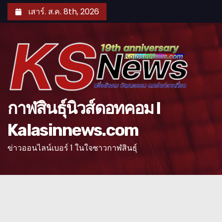
S
เสาร์. ส.ค. 8th, 2026
k
i
p
t
o
c
o
กาฬสินธุ์นิวส์ดอทคอม l
n
Kalasinnews.com
t
e
ข่าวออนไลน์เบอร์ 1 ในใจชาวกาฬสินธุ์
n
t