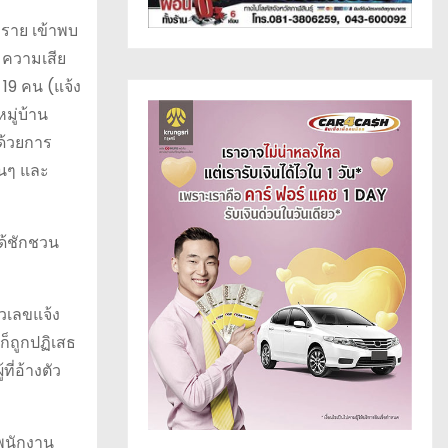
0 ราย เข้าพบ
ย ความเสีย
19 คน (แจ้ง
มู่บ้าน
ด้วยการ
่นๆ และ
ได้ชักชวน
ัวเลขแจ้ง
่ก็ถูกปฏิเสธ
ี่อ้างตัว
นพนักงาน