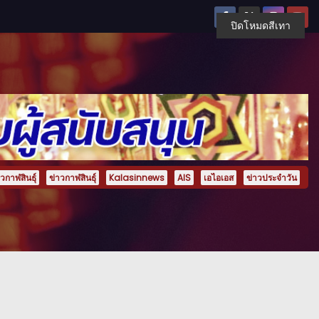
ปิดโหมดสีเทา
กาฬสินธุ์
ข่าวกาฬสินธุ์
Kalasinnews
AIS
เอไอเอส
ข่าวประจำวัน