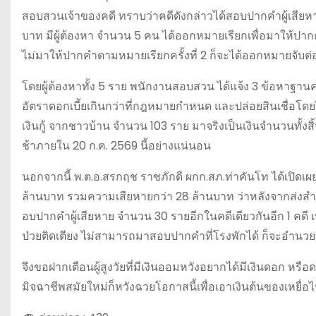
สอบสวนเจ้าของคดี ทราบว่าคดีดังกล่าวได้สอบปากคำผู้เสียห
บาท มีผู้ต้องหา จำนวน 5 คน ได้ออกหมายเรียกเพื่อมาให้ปา
ไม่มาให้ปากคำตามหมายเรียกครั้งที่ 2 ก็จะได้ออกหมายจับต่
โดยผู้ต้องหาทั้ง 5 ราย พนักงานสอบสวน ได้แจ้ง 3 ข้อหาฐานควา
อัตราดอกเบี้ยเกินกว่าที่กฎหมายกำหนด และปล่อยสินเชื่อโดยไม
เงินกู้ จากชาวบ้าน จำนวน 103 ราย มาจริงเป็นเงินจำนวนทั้งส
ช้าภายใน 20 ก.ค. 2569 นี้อย่างแน่นอน
นอกจากนี้ พ.ต.อ.สรกฤช ราชภักดี ผกก.สภ.ท่าคันโท ได้เปิดเผยแ
ล้านบาท รวมความเสียหายกว่า 28 ล้านบาท ว่าหลังจากส่งสำนว
อบปากคำผู้เสียหาย จำนวน 30 รายอีกในคดีเดียวกันอีก 1 คดี เพ
ป่วยติดเตียง ไม่สามารถมาสอบปากคำที่โรงพักได้ ก็จะอำ
จึงขอฝากเตือนผู้สูงวัยที่มีเงินออมหวังอยากได้มีเงินดอก หรือ
มิจฉาชีพสมัยใหม่ก็หวังฉวยโอกาสนี้เพื่อเอาเงินต้นของเหยื่อไป