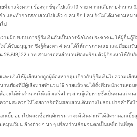
ายที่มาแจ้งความร้องทุกข์ชุดไปแล้ว 19 ราย ความเสียหายจำนวน 9,
กคำ และทำการสอบสวนไปแล้ว 4 คน อีก 1 คน ยังไม่ได้มาตามหมายเ
อไป
มผิด พ.ร.บ.การกู้ยืมเงินอันเป็นการฉ้อโกงประชาชน, ให้ผู้อื่นกู้ย
่ได้รับอนุญาต ซึ่งผู้ต้องหา 4 คน ได้ให้การภาคเสธ และมียอมรับว
ิ้น 28,818,122 บาท สามารถส่งสำนวนฟ้องพร้อมตัวผู้ต้องหาให้กับอ
ละแจ้งให้ผู้เสียหายถูกผู้ต้องหากลุ่มเดียวกันกู้ยืมเงินไปความเสีย
นฟ้องที่มีผู้เสียหายจำนวน 19 รายแล้ว จะได้ตั้งทีมพนักงานสอบ
ื่อจะได้ทำสำนวนให้แล้วเสร็จไวๆ ส่วนผู้เสียหายซึ่งเป็นคนแก่ คนเฒ
นวยความสะดวกให้โดยการจัดทีมสอบสวนเดินทางไปสอบปากคำถึงบ้า
ดอกเบี้ย อย่าไปหลงเชื่อพฤติกรรมว่าจะมีเงินฝากที่ได้อัตราดอกเบี้ย
หมุนเวียน อ้างต่าง ๆ นา ๆ เพื่อหว่านล้อมจนตกเป็นเหยื่อในที่สุด