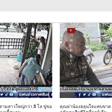
ข่
าว
ปร
ะ
จำ
วั
น
ตามสาวใหญ่กว่า 3 โล ขู่ขอ
คุณย่าน้องฮลุนใจแทบขา