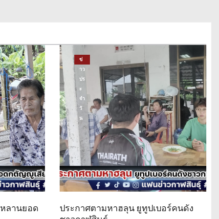
ข่
าว
ปร
ะ
จำ
วั
น
ด หลานยอด
ประกาศตามหาฮลุน ยูทูปเบอร์คนดัง