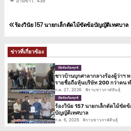
อ่านข่าว :
439
แ
ร้องวินัย 157 นายกเล็กตัดไม้ขัดข้อบัญญัติเทศบาล
น
ะ
ข่าวที่เกี่ยวข้อง
แ
เปิดห้องร้องทุกข์
น
ชาวบ้านบุกศาลากลางร้องผู้ว่าฯ หล
รายชื่อถือหุ้นบริษัท 200 กว่าคน 
ว
ชวดสิทธิบัตรสวัสดิการแห่งรัฐ
ก.ค. 27, 2026
พิราบข่าวกาฬสินธุ์
เ
เปิดห้องร้องทุกข์
ร้องวินัย 157 นายกเล็กตัดไม้ขัดข้
รื่
บัญญัติเทศบาล
อ
ก.ค. 6, 2026
พิราบข่าวกาฬสินธุ์