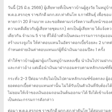
วันนี้ (25 มิ.ย. 2569) ผู้เสียหายที่เป็นชาวบ้านผู้สูงวัย ใน
พ.ต.อ.สรกฤช ราชภักดี ผกก.สภ.ท่าคันโท จ.กาฬสินธุ์ เพื่อขอแจ
หายกว่า 20 ล้านบาท และขอติดตามเร่งรัดความคืบหน้าของคดี
ความคดีเดียวกับผู้เสียหายชุดแรก) ตกเป็นผู้เสียหาย ได้แจ้งควา
เดียวกัน จำนวน 5 ราย ที่ได้อ้างตัวเป็นคณะกรรมการกลุ่มอ
สร้างแรงจูงใจ ให้ค่าตอบแทนในอัตราดอกเบี้ยร้อยละ 2 บาทต่อ
กำหนดจ่ายเงินค่าตอบแทนแก่ผู้ที่นำเงินมาออมปีละ 1 ครั้ง
ทำให้ชาวบ้านผู้เฒ่าผู้แก่ในหมู่บ้านหลงเชื่อ นำเงินไปร่วมฝา
และกล่าวอ้าง แต่เมื่อนำเงินมาฝากออมครบตามหลักเกณฑ์ที่
กระทั่ง 2-3 ปีต่อมากลับไม่เป็นไปตามหลักเกณฑ์ข้อตกลง ผู้อ
ยอดดอกเบี้ยค่าตอบแทนเท่านั้น ไม่ได้รับเป็นตัวเงินที่จับต้องไ
ไม่ยอมให้เจ้าของเงินออมถอนเงินต้นออกมาได้ จึงได้เข้าแจ้งค
เป็นคณะกรรมการดังกล่าว
ต่อมา พ.ต.อ.สรกฤช ราชภักดี ผกก.สภ.ท่าคันโท ได้สอบถามคว