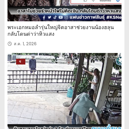
พระเอกหมอลำรุ่นใหญ่จิตอาสาช่วยงานน้องฮลุน
กลับโดนด่าว่าหิวแสง
ส.ค. 1, 2026
ข่
าว
ปร
ะ
จำ
วั
น