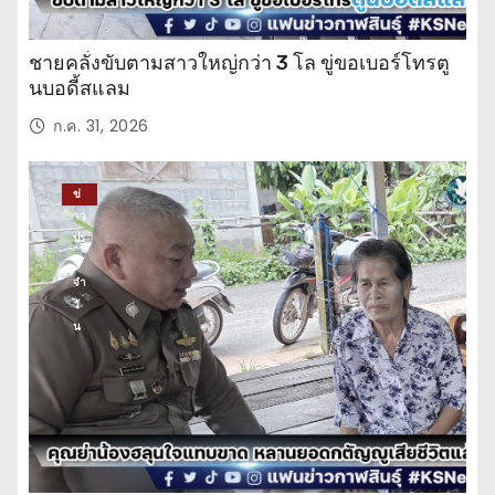
ชายคลั่งขับตามสาวใหญ่กว่า 3 โล ขู่ขอเบอร์โทรตู
นบอดี้สแลม
ก.ค. 31, 2026
ข่
าว
ปร
ะ
จำ
วั
น