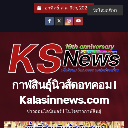
S
อาทิตย์. ส.ค. 9th, 2026
ปิดโหมดสีเทา
k
i
p
t
o
c
o
n
t
กาฬสินธุ์นิวส์ดอทคอม l
e
n
Kalasinnews.com
t
ข่าวออนไลน์เบอร์ 1 ในใจชาวกาฬสินธุ์