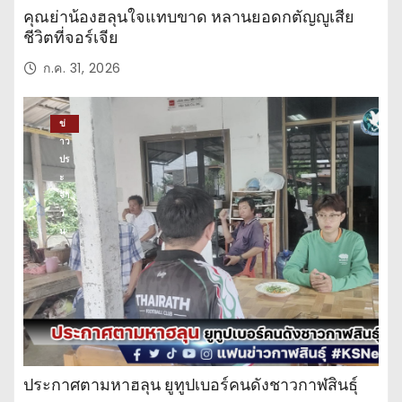
คุณย่าน้องฮลุนใจแทบขาด หลานยอดกตัญญูเสีย
ชีวิตที่จอร์เจีย
ก.ค. 31, 2026
ข่
าว
ปร
ะ
จำ
วั
น
ประกาศตามหาฮลุน ยูทูปเบอร์คนดังชาวกาฬสินธุ์