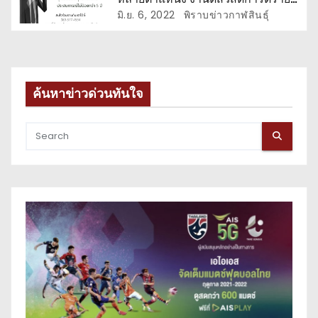
ได้ดี
มิ.ย. 6, 2022
พิราบข่าวกาฬสินธุ์
ค้นหาข่าวด่วนทันใจ