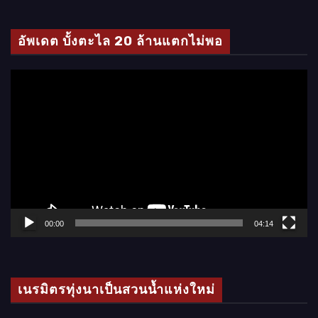
ดี
โ
อัพเดต บั้งตะไล 20 ล้านแตกไม่พอ
อ
ตั
ว
เ
ล่
น
ไ
ฟ
ล์
00:00
04:14
วิ
ดี
โ
เนรมิตรทุ่งนาเป็นสวนน้ำแห่งใหม่
อ