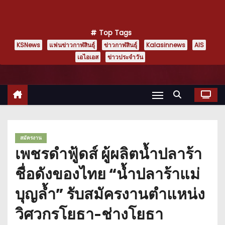
Top Tags
KSNews
แฟนข่าวกาฬสินธุ์
ข่าวกาฬสินธุ์
Kalasinnews
AIS
เอไอเอส
ข่าวประจำวัน
สมัครงาน
เพชรดำฟู้ดส์ ผู้ผลิตน้ำปลาร้า
ชื่อดังของไทย “น้ำปลาร้าแม่
บุญล้ำ” รับสมัครงานตำแหน่ง
วิศวกรโยธา-ช่างโยธา