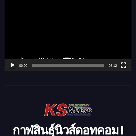
ตั
ว
เ
ล่
น
ไ
ฟ
ล์
00:00
08:12
วิ
ดี
โ
อ
กาฬสินธุ์นิวส์ดอทคอม l