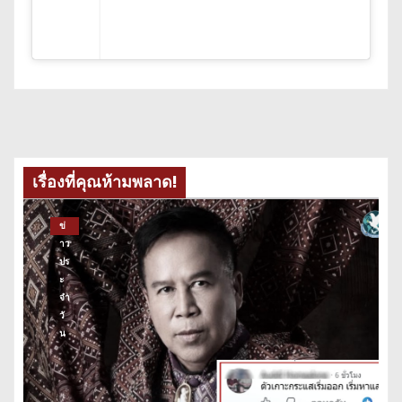
เรื่องที่คุณห้ามพลาด!
ข่
าว
ปร
ะ
จำ
วั
น