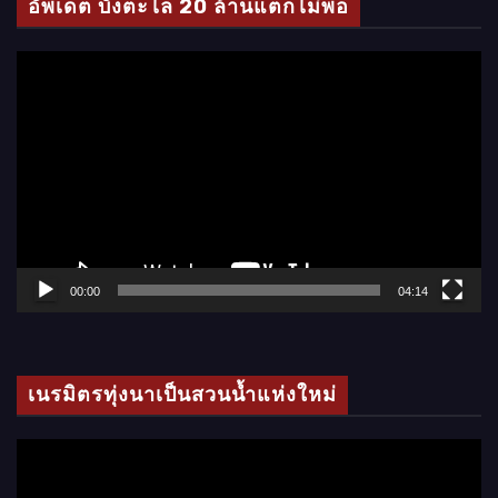
อัพเดต บั้งตะไล 20 ล้านแตกไม่พอ
อ
ตั
ว
เ
ล่
น
ไ
ฟ
ล์
00:00
04:14
วิ
ดี
โ
เนรมิตรทุ่งนาเป็นสวนน้ำแห่งใหม่
อ
ตั
ว