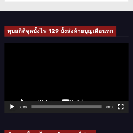
ทุบสถิติจุดบั้งไฟ 129 บั้งส่งท้ายบุญเดือนหก
ตั
ว
เ
ล่
น
ไ
ฟ
ล์
00:00
08:35
วิ
ดี
โ