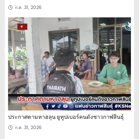
ก.ค. 31, 2026
ข่
าว
ปร
ะ
จำ
วั
น
ประกาศตามหาฮลุน ยูทูปเบอร์คนดังชาวกาฬสินธุ์
ก.ค. 31, 2026