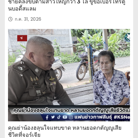
ชายคลั่งขับตามสาวใหญ่กว่า 3 โล ขู่ขอเบอร์โทรตู
นบอดี้สแลม
ก.ค. 31, 2026
ข่
าว
ปร
ะ
จำ
วั
น
คุณย่าน้องฮลุนใจแทบขาด หลานยอดกตัญญูเสีย
ชีวิตที่จอร์เจีย