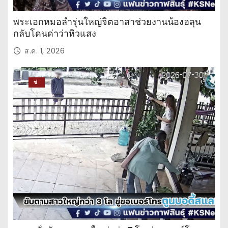
พระเอกหมอลำรุ่นใหญ่จิตอาสาช่วยงานน้องฮลุน
กลับโดนด่าว่าหิวแสง
ส.ค. 1, 2026
ข่
าว
ปร
ะ
จำ
วั
น