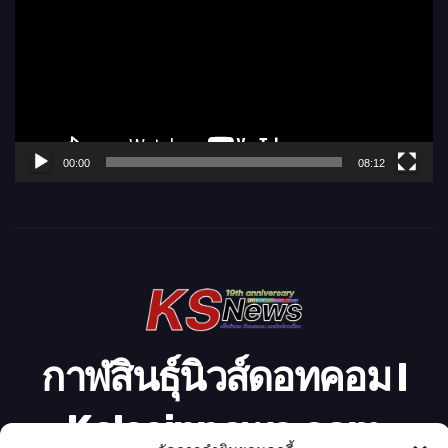
เ
ล่
น
ไ
ฟ
ล์
00:00
08:12
วิ
ดี
โ
อ
กาฬสินธุ์นิวส์ดอทคอม l
Kalasinnews.com