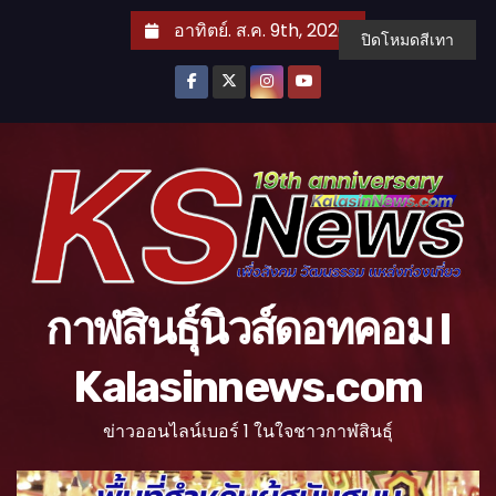
S
อาทิตย์. ส.ค. 9th, 2026
ปิดโหมดสีเทา
k
i
p
t
o
c
o
n
t
กาฬสินธุ์นิวส์ดอทคอม l
e
n
Kalasinnews.com
t
ข่าวออนไลน์เบอร์ 1 ในใจชาวกาฬสินธุ์