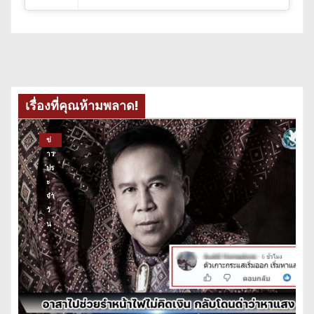
เรื่องที่คุณห้ามพลาด!
ข่
าว
ปร
ะ
จำ
วั
น