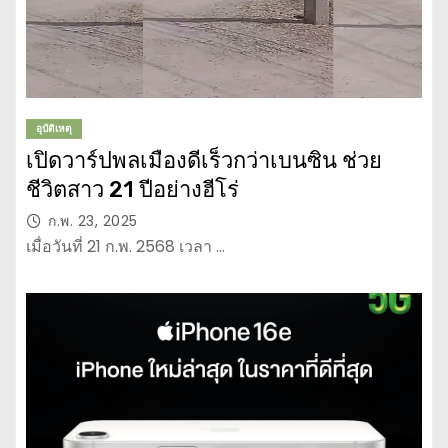
อุบัติเหตุ
เปิดวาร์ปพลเมืองดีเร็วกว่าเบนซิน ช่วย
ชีวิตสาว 21 ปีอย่างฮีโร่
ก.พ. 23, 2025
เมื่อวันที่ 21 ก.พ. 2568 เวลา …