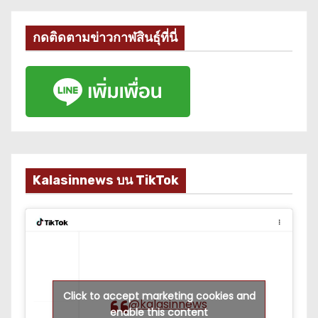
กดติดตามข่าวกาฬสินธุ์ที่นี่
Kalasinnews บน TikTok
Click to accept marketing cookies and
@kalasinnews
enable this content