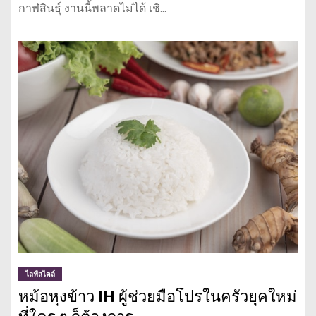
กาฬสินธุ์ งานนี้พลาดไม่ได้ เชิ…
ไลฟ์สไตล์
หม้อหุงข้าว IH ผู้ช่วยมือโปรในครัวยุคใหม่