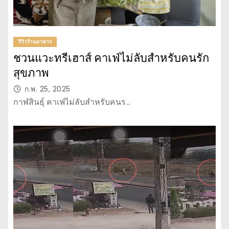
รีวิวร้านอาหาร
ชวนแวะทรีเฮาส์ คาเฟ่ไม่ลับสำหรับคนรัก
สุขภาพ
ก.พ. 25, 2025
กาฬสินธุ์ คาเฟ่ไม่ลับสำหรับคนร…