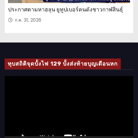
ประกาศตามหาฮลุน ยูทูปเบอร์คนดังชาวกาฬสินธุ์
ก.ค. 31, 2026
ทุบสถิติจุดบั้งไฟ 129 บั้งส่งท้ายบุญเดือนหก
ตั
ว
เ
ล่
น
ไ
ฟ