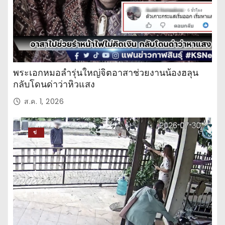
พระเอกหมอลำรุ่นใหญ่จิตอาสาช่วยงานน้องฮลุน
กลับโดนด่าว่าหิวแสง
ส.ค. 1, 2026
ข่
าว
ปร
ะ
จำ
วั
น