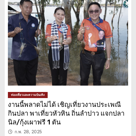
ท่องเที่ยวและความบันเทิง
งานนี้พลาดไม่ได้ เชิญเที่ยวงานประเพณี
กินปลา พาเที่ยวหัวหิน ถิ่นลำปาว แจกปลา
นิล/กุ้งเผาฟรี 1 ตัน
ก.พ. 28, 2025