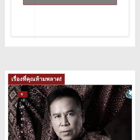
เรื่องที่คุณห้ามพลาด!
ข่
าว
ปร
ะ
จำ
วั
น